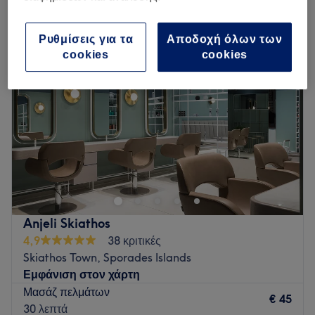
μασάζ ποδιών σε Skiathos, Sporades Islands
Ρυθμίσεις για τα
Αποδοχή όλων των
cookies
cookies
Anjeli Skiathos
4,9
38 κριτικές
Skiathos Town, Sporades Islands
Εμφάνιση στον χάρτη
Μασάζ πελμάτων
€ 45
30 λεπτά