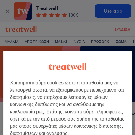
Treatwell
Use app
130K
ΣΎΝΔΕΣΗ
ΜΑΛΛΙΆ
ΑΠΟΤΡΊΧΩΣΗ
ΜΑΣΆΖ
ΝΎΧΙΑ
ΠΡΌΣΩΠΟ
ΣΏΜΑ
T
Χρησιμοποιούμε cookies ώστε η τοποθεσία μας να
λειτουργεί σωστά, να εξατομικεύουμε περιεχόμενο και
διαφημίσεις, να παρέχουμε λειτουργίες μέσων
κοινωνικής δικτύωσης και να αναλύουμε την
κυκλοφορία μας. Επίσης, κοινοποιούμε πληροφορίες
Ταξινόμηση κατά
Σαλόνια
Άμεσες Προσφορές
Βαθμολ
σχετικά με την από μέρους σας χρήση της τοποθεσίας
μας στους συνεργάτες μέσων κοινωνικής δικτύωσης,
Ένα κατάστημα που προσφέρει:
διαφημίσεων και ανάλυσης.