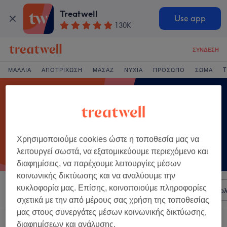
Treatwell
Use app
130K
ΣΎΝΔΕΣΗ
ΜΑΛΛΙΆ
ΑΠΟΤΡΊΧΩΣΗ
ΜΑΣΆΖ
ΝΎΧΙΑ
ΠΡΌΣΩΠΟ
ΣΏΜΑ
T
Χρησιμοποιούμε cookies ώστε η τοποθεσία μας να
λειτουργεί σωστά, να εξατομικεύουμε περιεχόμενο και
διαφημίσεις, να παρέχουμε λειτουργίες μέσων
κοινωνικής δικτύωσης και να αναλύουμε την
κυκλοφορία μας. Επίσης, κοινοποιούμε πληροφορίες
Ταξινόμηση κατά
Σαλόνια
Άμεσες Προσφορές
Βαθμολ
σχετικά με την από μέρους σας χρήση της τοποθεσίας
μας στους συνεργάτες μέσων κοινωνικής δικτύωσης,
Ένα κατάστημα που προσφέρει:
διαφημίσεων και ανάλυσης.