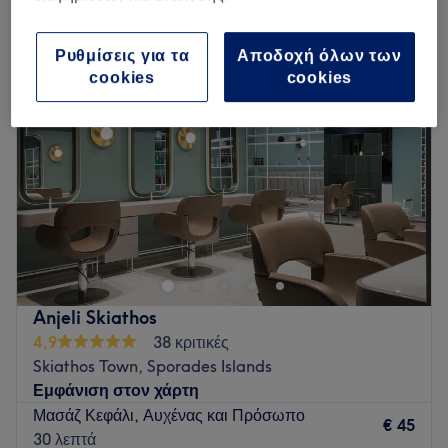
μασάζ κεφαλής σε Skiathos, Sporades Islands
Ρυθμίσεις για τα
Αποδοχή όλων των
cookies
cookies
Anjeli Skiathos
4,9
38 κριτικές
Skiathos Town, Sporades Islands
Εμφάνιση στον χάρτη
Μασάζ Κεφάλι, Αυχένας και Πρόσωπο
€ 45
30 λεπτά