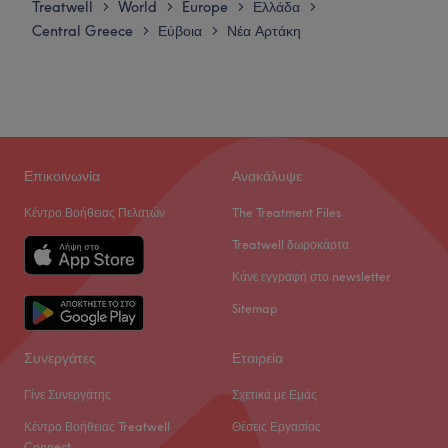
Treatwell
World
Europe
Ελλάδα
>
>
>
>
Central Greece
Εύβοια
Νέα Αρτάκη
>
>
Επικοινωνία
Ανακάλυψε
Κέντρο Βοήθειας Πελατών
The Treatment Files
Treatwell δωροκάρτα
Κάνε εγγραφή στο newsletter
Sitemap
Συνεργάτες
Εταιρεία
Γίνε Συνεργάτης
Σχετικά με Εμάς
Κέντρο Βοήθειας Treatwell
Θέσεις Εργασίας
Connect