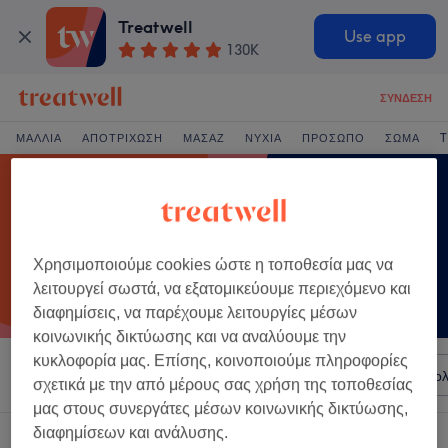
Treatwell
Use app
130K
ΣΎΝΔΕΣΗ
ΜΑΛΛΙΆ
ΑΠΟΤΡΊΧΩΣΗ
ΜΑΣΆΖ
ΝΎΧΙΑ
ΠΡΌΣΩΠΟ
ΣΏΜΑ
T
Χρησιμοποιούμε cookies ώστε η τοποθεσία μας να
λειτουργεί σωστά, να εξατομικεύουμε περιεχόμενο και
διαφημίσεις, να παρέχουμε λειτουργίες μέσων
κοινωνικής δικτύωσης και να αναλύουμε την
κυκλοφορία μας. Επίσης, κοινοποιούμε πληροφορίες
Ταξινόμηση κατά
Σαλόνια
Άμεσες Προσφορές
Βαθμολ
σχετικά με την από μέρους σας χρήση της τοποθεσίας
μας στους συνεργάτες μέσων κοινωνικής δικτύωσης,
διαφημίσεων και ανάλυσης.