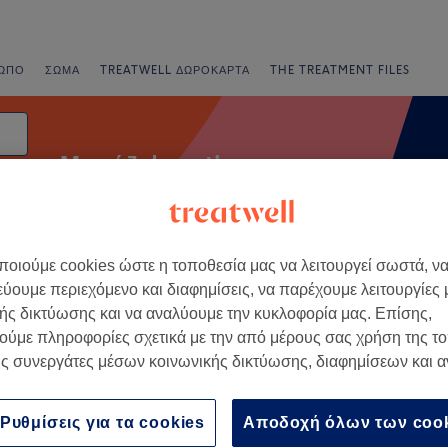
ΩΠΟ
ΣΏΜΑ
TREATWELL ΔΩΡΟΚΆΡΤΑ
THE TREATMENT FILES
Μασάζ deep tissue
οιούμε cookies ώστε η τοποθεσία μας να λειτουργεί σωστά, ν
νια
Άμεσες Προσφορές
Βαθμολογία
εύουμε περιεχόμενο και διαφημίσεις, να παρέχουμε λειτουργίες
ής δικτύωσης και να αναλύουμε την κυκλοφορία μας. Επίσης,
ούμε πληροφορίες σχετικά με την από μέρους σας χρήση της τ
σε Ionian Islands
ς συνεργάτες μέσων κοινωνικής δικτύωσης, διαφημίσεων και 
+
Center Zakynthos Spa
ty
−
Ρυθμίσεις για τα cookies
Αποδοχή όλων των coo
42 κριτικές