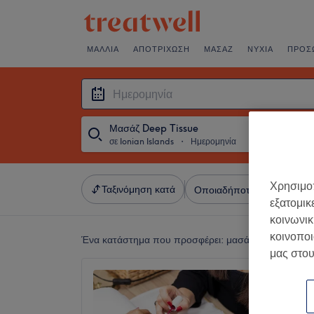
ΜΑΛΛΙΆ
ΑΠΟΤΡΊΧΩΣΗ
ΜΑΣΆΖ
ΝΎΧΙΑ
ΠΡΌΣ
Μασάζ Deep Tissue
σε Ionian Islands
・
Ημερομηνία
Χρησιμοπ
Ταξινόμηση κατά
Οποιαδήποτε τιμή
Σαλό
εξατομικ
κοινωνικ
κοινοποι
Ένα κατάστημα που προσφέρει:
μασάζ deep tissue 
μας στου
Relax 
& Beau
4,9