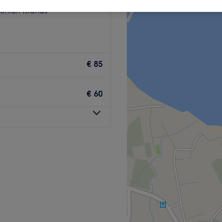
Ionian Islands
€ 85
€ 60