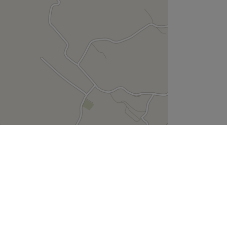
Leaflet
| ©
OpenStreetMap
contributors