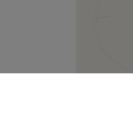
άδα
Ionian Islands
>