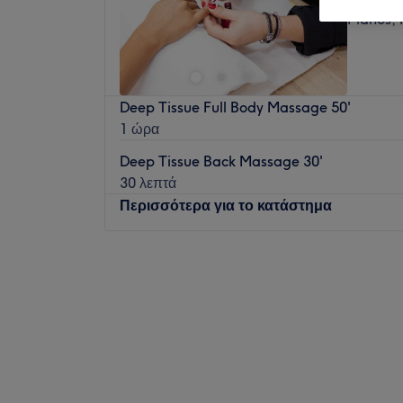
Planos, 
Deep Tissue Full Body Massage 50'
1 ώρα
Deep Tissue Back Massage 30'
30 λεπτά
Περισσότερα για το κατάστημα
Δευτέρα
09:00
–
22:00
Τρίτη
09:00
–
22:00
Τετάρτη
09:00
–
22:00
Πέμπτη
09:00
–
22:00
Παρασκευή
09:00
–
22:00
Σάββατο
09:00
–
22:00
Κυριακή
09:00
–
19:00