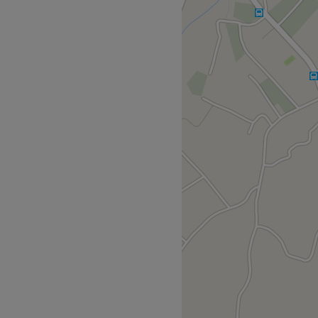
 χώρος που ψάχνεις αν θέλεις
 υπηρεσίες ομορφιάς. Εκεί θα
 βλεφαρίδων, μακιγιάζ και
δυάσεις και να ανανεωθείς
α χέρια της και να
ons βλεφαρίδων.
Go to venue