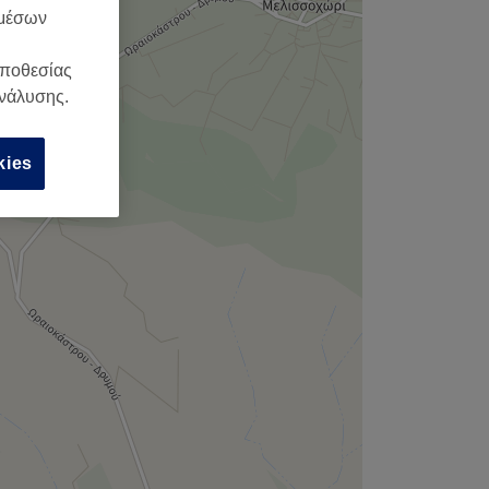
,
 μέσων
οποθεσίας
ανάλυσης.
kies