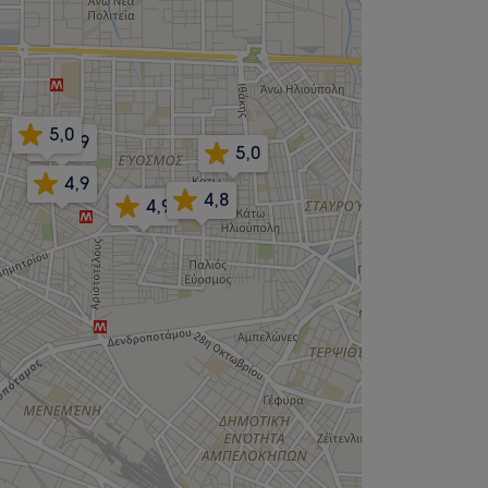
5,0
4,9
5,0
4,9
4,8
4,9