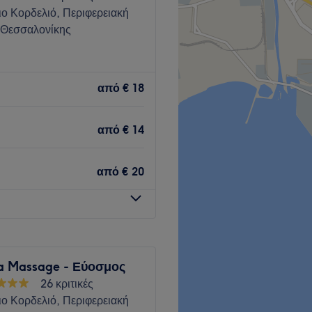
ο Κορδελιό, Περιφερειακή
 Θεσσαλονίκης
y Salon στον Εύοσμο
ιώσεις ομορφιά, χαλάρωση
από
€ 18
με τη χρήση επαγγελματικών
δα και στην περιποίησή σου
από
€ 14
από
€ 20
εωφορείων.
ου προσφέρει υπηρεσίες
μφωνα με τις ανάγκες σου.
a Massage - Εύοσμος
26 κριτικές
σώματος, αποτρίχωση,
ο Κορδελιό, Περιφερειακή