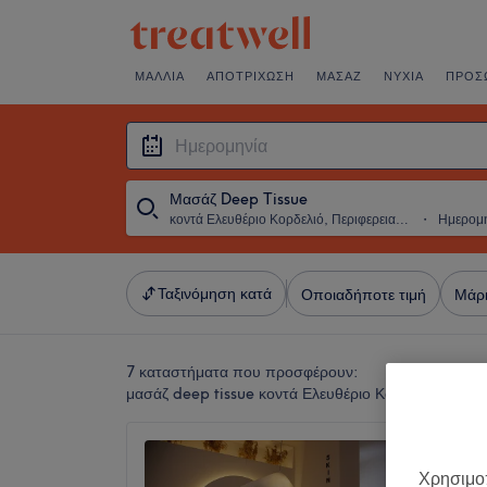
ΜΑΛΛΙΆ
ΑΠΟΤΡΊΧΩΣΗ
ΜΑΣΆΖ
ΝΎΧΙΑ
ΠΡΌΣ
Μασάζ Deep Tissue
κοντά Ελευθέριο Κορδελιό, Περιφερειακή Ενότητα Θεσσαλονίκης
・
Ημερομ
Ταξινόμηση κατά
Οποιαδήποτε τιμή
Μάρ
7 καταστήματα που προσφέρουν:
μασάζ deep tissue κοντά Ελευθέριο Κορδελιό, Περι
Amma 
4,9
Χρησιμοπ