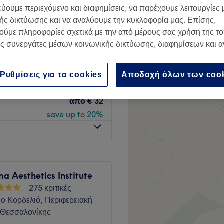
ο Κορδελιό, Περιφερειακή
εύουμε περιεχόμενο και διαφημίσεις, να παρέχουμε λειτουργίες
 Θεσσαλονίκης
ής δικτύωσης και να αναλύουμε την κυκλοφορία μας. Επίσης,
ς αιχμής
ούμε πληροφορίες σχετικά με την από μέρους σας χρήση της τ
ς συνεργάτες μέσων κοινωνικής δικτύωσης, διαφημίσεων και 
από
€ 24
Ρυθμίσεις για τα cookies
Αποδοχή όλων των coo
save up to 20%
από
€ 32
save up to 20%
a Aesthetics Institute
275 κριτικές
ο Κορδελιό, Περιφερειακή
 Θεσσαλονίκης