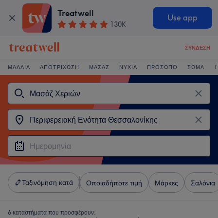
Treatwell
Use app
130K
ΣΎΝΔΕΣΗ
ΜΑΛΛΙΆ
ΑΠΟΤΡΊΧΩΣΗ
ΜΑΣΆΖ
ΝΎΧΙΑ
ΠΡΌΣΩΠΟ
ΣΏΜΑ
T
Ταξινόμηση κατά
Οποιαδήποτε τιμή
Μάρκες
Σαλόνια
6 καταστήματα που προσφέρουν: