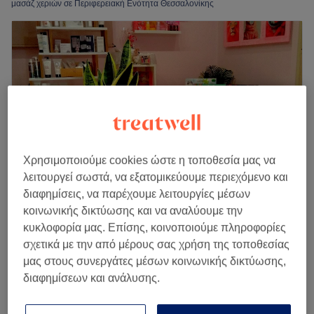
μασάζ χεριών σε Περιφερειακή Ενότητα Θεσσαλονίκης
Χρησιμοποιούμε cookies ώστε η τοποθεσία μας να
λειτουργεί σωστά, να εξατομικεύουμε περιεχόμενο και
διαφημίσεις, να παρέχουμε λειτουργίες μέσων
κοινωνικής δικτύωσης και να αναλύουμε την
Be Beauty Panda
κυκλοφορία μας. Επίσης, κοινοποιούμε πληροφορίες
5,0
63 κριτικές
σχετικά με την από μέρους σας χρήση της τοποθεσίας
Καρδία, Περιφερειακή Ενότητα Θεσσαλονίκης
μας στους συνεργάτες μέσων κοινωνικής δικτύωσης,
Εμφάνιση στον χάρτη
διαφημίσεων και ανάλυσης.
Cellulite Massage
€ 25
40 λεπτά