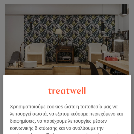
Nails2 N2
4,9
609 κριτικές
Κολωνάκι, Αθήνα
Εμφάνιση στον χάρτη
Χρησιμοποιούμε cookies ώστε η τοποθεσία μας να
Μανικιούρ Spa
λειτουργεί σωστά, να εξατομικεύουμε περιεχόμενο και
€ 18
45 λεπτά
διαφημίσεις, να παρέχουμε λειτουργίες μέσων
Περισσότερα για το κατάστημα
κοινωνικής δικτύωσης και να αναλύουμε την