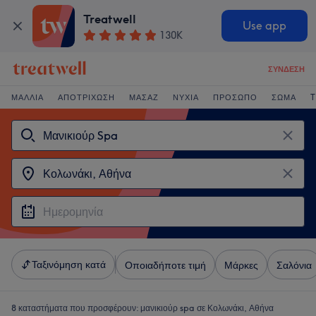
Treatwell
Use app
130K
ΣΎΝΔΕΣΗ
ΜΑΛΛΙΆ
ΑΠΟΤΡΊΧΩΣΗ
ΜΑΣΆΖ
ΝΎΧΙΑ
ΠΡΌΣΩΠΟ
ΣΏΜΑ
T
Ταξινόμηση κατά
Οποιαδήποτε τιμή
Μάρκες
Σαλόνια
8 καταστήματα που προσφέρουν:
μανικιούρ spa σε Κολωνάκι, Αθήνα