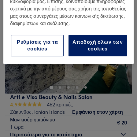
κυκλοφορία μας. Επίσης, κοινοποιούμε πληροφορίες
μανικιούρ ημιμόνιμο σε Ζάκυνθος, Ionian Islands
σχετικά με την από μέρους σας χρήση της τοποθεσίας
μας στους συνεργάτες μέσων κοινωνικής δικτύωσης,
διαφημίσεων και ανάλυσης.
Ρυθμίσεις για τα
Αποδοχή όλων των
cookies
cookies
Arti e Viso Beauty & Nails Salon
4,9
462 κριτικές
Ζάκυνθος, Ionian Islands
Εμφάνιση στον χάρτη
Μανικιούρ ημιμόνιμο
€ 20
1 ώρα
Περισσότερα για το κατάστημα