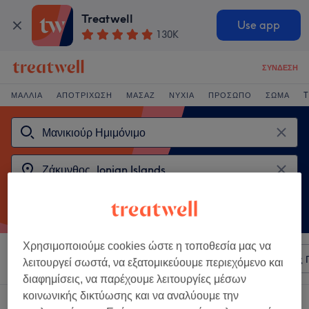
Treatwell
Use app
130K
ΣΎΝΔΕΣΗ
ΜΑΛΛΙΆ
ΑΠΟΤΡΊΧΩΣΗ
ΜΑΣΆΖ
ΝΎΧΙΑ
ΠΡΌΣΩΠΟ
ΣΏΜΑ
T
Χρησιμοποιούμε cookies ώστε η τοποθεσία μας να
Ταξινόμηση κατά
Οποιαδήποτε τιμή
Σαλόνια
Άμεσες 
λειτουργεί σωστά, να εξατομικεύουμε περιεχόμενο και
διαφημίσεις, να παρέχουμε λειτουργίες μέσων
κοινωνικής δικτύωσης και να αναλύουμε την
2 καταστήματα που προσφέρουν: