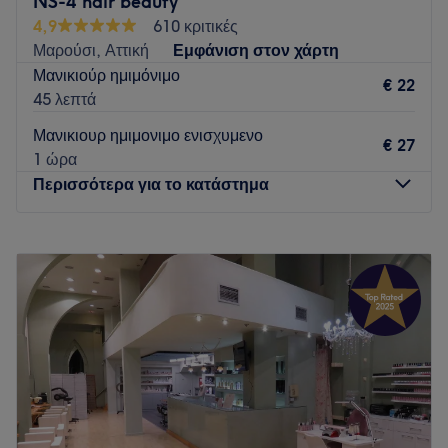
NS-4 hair beauty
4,9
610 κριτικές
Μαρούσι, Αττική
Εμφάνιση στον χάρτη
Μανικιούρ ημιμόνιμο
€ 22
45 λεπτά
Μανικιουρ ημιμονιμο ενισχυμενο
€ 27
1 ώρα
Περισσότερα για το κατάστημα
Δευτέρα
Κλειστό
Τρίτη
10:00
–
20:00
Τετάρτη
11:00
–
18:00
Πέμπτη
10:00
–
20:00
Παρασκευή
10:00
–
20:00
Σάββατο
09:00
–
17:00
Κυριακή
Κλειστό
Crafted by S. Nase, NS-4 Athens explores the creative