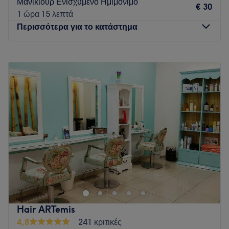
Μανικιούρ Ενισχυμένο Ημιμόνιμο
€ 30
1 ώρα 15 λεπτά
Περισσότερα για το κατάστημα
Δευτέρα
Κλειστό
Τρίτη
10:00
–
20:00
Τετάρτη
10:00
–
20:00
Πέμπτη
10:00
–
20:00
Παρασκευή
10:00
–
20:00
Σάββατο
10:00
–
18:00
Κυριακή
Κλειστό
Η περιποίηση των άκρων είναι πολύ σημαντική υπόθεση όχι
μόνο από άποψη υγιεινής αλλά και για τη διάθεσή σου. Το
Hug Beauty Salon στο Μαρούσι προσφέρει υπηρεσίες
μανικιούρ και πεντικιούρ υψηλών προδιαγραφών,
κατάλληλες να σου χαρίσουν ένα χαμόγελο και να σου
Hair ARTemis
ανεβάσουν το ηθικό. Το κατάστημα απευθύνεται σε άντρες
4,8
241 κριτικές
και γυναίκες, ενώ για ακόμα πιο ολοκληρωμένη εμπειρία