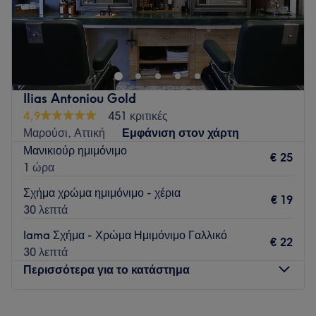
Τα Μελίσσια εγκαινίασαν το δικό τους Nails 4 You τον
Σεπτέμβριο του 2021. Μία επιτυχημένη αλυσίδα ομορφιάς
και περιποίησης, η οποία έχει συνεχή πορεία και ανάπτυξη
στο χώρο περιποίησης των άκρων από το 2017. Στόχος μας
είναι να προσφέρουμε ολοκληρωμένες υπηρεσίες
Ilias Antoniou Gold
περιποίησης και ομορφιάς με γνώμονα την μέγιστη
4,9
451 κριτικές
ποιότητα, την αξιοπιστία και την εξυπηρέτηση για ένα
Μαρούσι, Αττική
Εμφάνιση στον χάρτη
εγγυημένο και άμεμπτο αποτέλεσμα.
Μανικιούρ ημιμόνιμο
€ 25
Go to venue
1 ώρα
Σχήμα χρώμα ημιμόνιμο - χέρια
€ 19
30 λεπτά
Iama Σχήμα - Χρώμα Ημιμόνιμο Γαλλικό
€ 22
30 λεπτά
Περισσότερα για το κατάστημα
Δευτέρα
Κλειστό