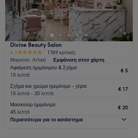
Το La Rene είναι ένα καινούριο κατάστημα και βρίσκεται στο
κέντρο του Αμαρουσίου. Με μία τεράστια γκάμα υπηρεσιών
περιποίησης, μεγάλη προσοχή στην λεπτομέρεια αλλά και
στην απολύμανση και καθαριότητα των εργαλείων είμαστε
στην διάθεση σας για ό,τι χρειαστείτε!!!
Divine Beauty Salon
Go to venue
4,9
1769 κριτικές
Μαρούσι, Αττική
Εμφάνιση στον χάρτη
Αφαίρεση ημιμόνιμου & Σχήμα
€ 5
15 λεπτά
Σχήμα και χρώμα ημιμόνιμο - χέρια
€ 17
15 λεπτά - 30 λεπτά
Μανικιούρ ημιμόνιμο
€ 20
45 λεπτά
Περισσότερα για το κατάστημα
Δευτέρα
08:00
–
17:00