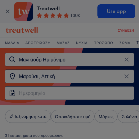
Treatwell
Use app
130K
ΣΎΝΔΕΣΗ
ΜΑΛΛΙΆ
ΑΠΟΤΡΊΧΩΣΗ
ΜΑΣΆΖ
ΝΎΧΙΑ
ΠΡΌΣΩΠΟ
ΣΏΜΑ
T
Ταξινόμηση κατά
Οποιαδήποτε τιμή
Μάρκες
Σαλόνια
31 καταστήματα που προσφέρουν: