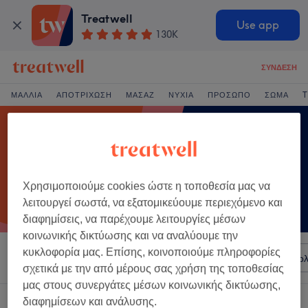
Treatwell
Use app
130K
ΣΎΝΔΕΣΗ
ΜΑΛΛΙΆ
ΑΠΟΤΡΊΧΩΣΗ
ΜΑΣΆΖ
ΝΎΧΙΑ
ΠΡΌΣΩΠΟ
ΣΏΜΑ
T
Χρησιμοποιούμε cookies ώστε η τοποθεσία μας να
λειτουργεί σωστά, να εξατομικεύουμε περιεχόμενο και
διαφημίσεις, να παρέχουμε λειτουργίες μέσων
κοινωνικής δικτύωσης και να αναλύουμε την
κυκλοφορία μας. Επίσης, κοινοποιούμε πληροφορίες
Ταξινόμηση κατά
Σαλόνια
Άμεσες Προσφορές
Βαθμολ
σχετικά με την από μέρους σας χρήση της τοποθεσίας
μας στους συνεργάτες μέσων κοινωνικής δικτύωσης,
Ένα κατάστημα που προσφέρει:
διαφημίσεων και ανάλυσης.