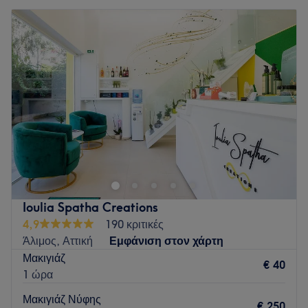
Ioulia Spatha Creations
4,9
190 κριτικές
Άλιμος, Αττική
Εμφάνιση στον χάρτη
Μακιγιάζ
€ 40
1 ώρα
Μακιγιάζ Νύφης
€ 250