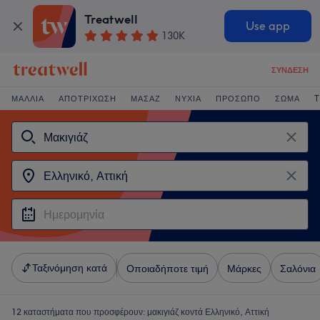
Treatwell
Use app
130K
ΣΎΝΔΕΣΗ
ΜΑΛΛΙΆ
ΑΠΟΤΡΊΧΩΣΗ
ΜΑΣΆΖ
ΝΎΧΙΑ
ΠΡΌΣΩΠΟ
ΣΏΜΑ
T
Ταξινόμηση κατά
Οποιαδήποτε τιμή
Μάρκες
Σαλόνια
12 καταστήματα που προσφέρουν:
μακιγιάζ κοντά Ελληνικό, Αττική