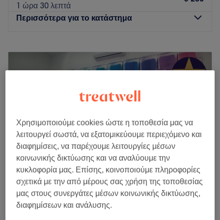
1 ώρα 30 λεπτά
Περισσότερα για το κατάστημα
Δευτέρα
Κλειστό
Τρίτη
09:00
–
20:00
Τετάρτη
09:00
–
20:00
Πέμπτη
09:00
–
20:00
Παρασκευή
09:00
–
20:00
Σάββατο
09:00
–
18:00
Κυριακή
Κλειστό
Χρησιμοποιούμε cookies ώστε η τοποθεσία μας να
λειτουργεί σωστά, να εξατομικεύουμε περιεχόμενο και
Το Ioulia Spatha Creations στον Άλιμο είναι ένας
διαφημίσεις, να παρέχουμε λειτουργίες μέσων
καλαίσθητος χώρος που προσφέρει μια ευρεία γκάμα
κοινωνικής δικτύωσης και να αναλύουμε την
υπηρεσιών περιποίησης για μια ανανεωτική και χαλαρωτική
κυκλοφορία μας. Επίσης, κοινοποιούμε πληροφορίες
εμπειρία. Εκεί θα μπορείς να απολαύσεις αποτρίχωση,
σχετικά με την από μέρους σας χρήση της τοποθεσίας
περιποίηση άκρων, επαγγελματικό μακιγιάζ και, φυσικά,
Των Άκρων
μας στους συνεργάτες μέσων κοινωνικής δικτύωσης,
περιποίηση μαλλιών για ένα ανανεωμένο look.
4,8
903 κριτικές
διαφημίσεων και ανάλυσης.
Συγκοινωνία:
Αργυρούπολη, Αττική
Εμφάνιση στον χάρτη