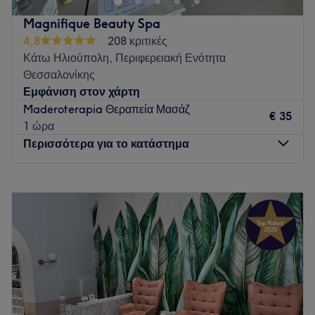
χώρο, εξειδικευμένοι θεραπευτές παρέχουν εξατομικευμένες
Magnifique Beauty Spa
εμπειρίες που καλύπτουν κάθε ανάγκη. Ανακαλύψτε την
4,8
208 κριτικές
απόλυτη εμπειρία χαλάρωσης στον Εύοσμο και χαρίστε
Κάτω Ηλιούπολη, Περιφερειακή Ενότητα
στον εαυτό σας τη φροντίδα που αξίζει.
Θεσσαλονίκης
Go to venue
Εμφάνιση στον χάρτη
Maderoterapia Θεραπεία Μασάζ
€ 35
1 ώρα
Περισσότερα για το κατάστημα
Δευτέρα
Κλειστό
Τρίτη
10:00
–
22:00
Τετάρτη
10:00
–
22:00
Πέμπτη
10:00
–
22:00
Παρασκευή
10:00
–
22:00
Σάββατο
10:00
–
18:00
Κυριακή
Κλειστό