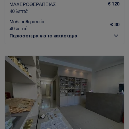
€ 120
ΜΑΔΕΡΟΘΕΡΑΠΕΙΑΣ
40 λεπτά
Μαδεροθεραπεία
€ 30
40 λεπτά
Περισσότερα για το κατάστημα
Δευτέρα
Κλειστό
Τρίτη
10:00
–
21:00
Τετάρτη
10:00
–
21:00
Πέμπτη
10:00
–
21:00
Παρασκευή
10:00
–
14:30
Σάββατο
17:30
–
21:00
Κυριακή
13:00
–
21:00
Το Nature Massage SKG στον Εύοσμο Θεσσαλονίκης είναι
ο ιδανικός προορισμός για χαλάρωση και ευεξία. Προσφέρει
μια ευρεία γκάμα υπηρεσιών μασάζ, σχεδιασμένων να
αναζωογονούν σώμα και πνεύμα. Σε έναν φιλόξενο και ήρεμο