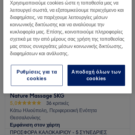
μαδεροθεραπείες κοντά Εύοσμος, Περιφερειακή Ενότητα Θεσσαλονίκης
Χρησιμοποιούμε cookies ώστε η τοποθεσία μας να
λειτουργεί σωστά, να εξατομικεύουμε περιεχόμενο και
διαφημίσεις, να παρέχουμε λειτουργίες μέσων
κοινωνικής δικτύωσης και να αναλύουμε την
κυκλοφορία μας. Επίσης, κοινοποιούμε πληροφορίες
σχετικά με την από μέρους σας χρήση της τοποθεσίας
μας στους συνεργάτες μέσων κοινωνικής δικτύωσης,
διαφημίσεων και ανάλυσης.
Ρυθμίσεις για τα
Αποδοχή όλων των
cookies
cookies
Nature Massage SKG
5,0
36 κριτικές
Κάτω Ηλιούπολη, Περιφερειακή Ενότητα
Θεσσαλονίκης
Εμφάνιση στον χάρτη
ΠΡΟΣΦΟΡΑ ΚΑΛΟΚΑΙΡΙΟΥ - 5 ΣΥΝΕΔΡΙΕΣ