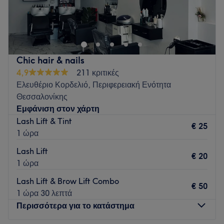
Το SKIN THEORY είναι ένας νέος χώρος ιατρικής αισθητικής
στον Εύοσμο Θεσσαλονίκης που προσφέρει υψηλών
προδιαγραφών υπηρεσίες με στόχο την επιστημονική
προσέγγιση και τη φυσικότητα στο αποτέλεσμα.
Εξατομικευμένες θεραπείες με κορυφαία διεθνώς
Chic hair & nails
αναγνωρισμένα προϊόντα & πρωτόκολλα.
4,9
211 κριτικές
Σύγχρονος ιατρικός εξοπλισμός τελευταίας τεχνολογίας.
Ελευθέριο Κορδελιό, Περιφερειακή Ενότητα
Αξιοπιστία, διαφάνεια και πλήρη εμπιστευτικότητα.
Θεσσαλονίκης
Ασφαλείς μέθοδοι με σεβασμό στις ανάγκες του κάθε
Εμφάνιση στον χάρτη
δέρματος.
Lash Lift & Tint
€ 25
Go to venue
1 ώρα
Lash Lift
€ 20
1 ώρα
Lash Lift & Brow Lift Combo
€ 50
1 ώρα 30 λεπτά
Περισσότερα για το κατάστημα