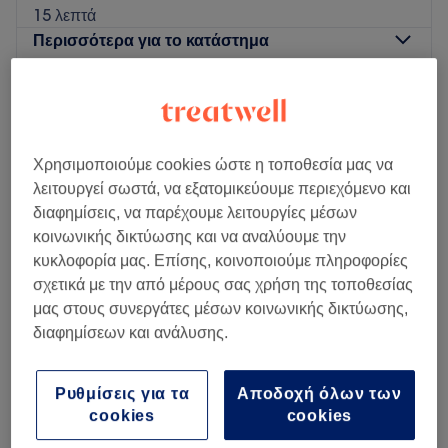
15 λεπτά
Περισσότερα για το κατάστημα
Δευτέρα
09:00
–
21:00
Τρίτη
09:00
–
21:00
Τετάρτη
09:00
–
21:00
Χρησιμοποιούμε cookies ώστε η τοποθεσία μας να
Πέμπτη
09:00
–
21:00
λειτουργεί σωστά, να εξατομικεύουμε περιεχόμενο και
Παρασκευή
09:00
–
21:00
διαφημίσεις, να παρέχουμε λειτουργίες μέσων
Σάββατο
Κλειστό
κοινωνικής δικτύωσης και να αναλύουμε την
Κυριακή
Κλειστό
κυκλοφορία μας. Επίσης, κοινοποιούμε πληροφορίες
σχετικά με την από μέρους σας χρήση της τοποθεσίας
Το Elysian beauty salon λειτουργεί στον Εύοσμο
μας στους συνεργάτες μέσων κοινωνικής δικτύωσης,
Θεσσαλονίκης από το 2019 από δύο καταξιωμένες
διαφημίσεων και ανάλυσης.
αισθητικούς ΤΕΙ την Άννα και Κωνσταντίνα Κωνσταντινίδου
με πολύ αγάπη και αφοσίωση για τον χώρο της αισθητικής,
με συνεχή έρευνα και αναζήτηση για τις πιο εξελιγμένες
Ρυθμίσεις για τα
Αποδοχή όλων των
Hairstyle_Nansy
υπηρεσίες και τεχνικές για τα πιο άψογα αποτελέσματα! Στο
cookies
cookies
4,9
52 κριτικές
κατάστημα θα βρείς ένα ζεστό, φιλόξενο, επαγγελαμτικό
Κάτω Ηλιούπολη, Περιφερειακή Ενότητα