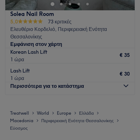
lamination, hair removal
πάντα με τα καλύτερα προϊόντα
και αυστηρή υγιεινή.
Solea Nail Room
Go to venue
5,0
73 κριτικές
Ελευθέριο Κορδελιό, Περιφερειακή Ενότητα
Θεσσαλονίκης
Εμφάνιση στον χάρτη
Korean Lash Lift
€ 35
1 ώρα
Lash Lift
€ 30
1 ώρα
Περισσότερα για το κατάστημα
Δευτέρα
09:00
–
18:00
Τρίτη
09:00
–
19:00
Treatwell
World
Europe
Ελλάδα
>
>
>
>
Τετάρτη
09:00
–
18:00
Macedonia
Περιφερειακή Ενότητα Θεσσαλονίκης
>
>
Πέμπτη
09:00
–
19:00
Εύοσμος
Παρασκευή
09:00
–
19:00