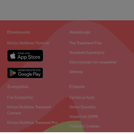
Σάββατο
09:00
–
16:00
Κυριακή
Κλειστό
Το Solea Nailroom δημιουργήθηκε για να προσφέρει
υπηρεσίες περιποίησης νυχιών υψηλής ποιότητας σε έναν
Επικοινωνία
Ανακάλυψε
φιλικό και προσεγμένο χώρο. Εδώ, η υγιεινή, η αισθητική και
Κέντρο Βοήθειας Πελατών
The Treatment Files
η άνεσή σας αποτελούν πάντα την κορυφαία τους
προτεραιότητα.
Treatwell δωροκάρτα
Go to venue
Κάνε εγγραφή στο newsletter
Sitemap
Συνεργάτες
Εταιρεία
Γίνε Συνεργάτης
Σχετικά με Εμάς
Κέντρο Βοήθειας Treatwell
Θέσεις Εργασίας
Connect
Νομικά και GDPR
Κέντρο Βοήθειας Treatwell Pro
Ρυθμίσεις Cookies