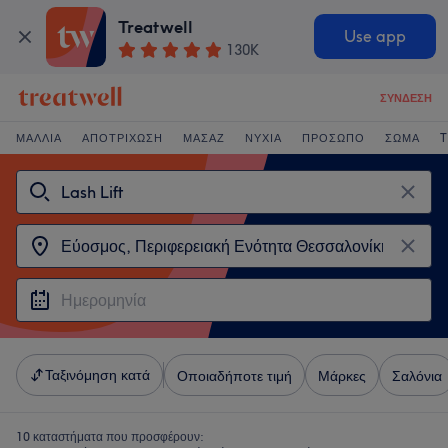
Treatwell
Use app
130K
ΣΎΝΔΕΣΗ
ΜΑΛΛΙΆ
ΑΠΟΤΡΊΧΩΣΗ
ΜΑΣΆΖ
ΝΎΧΙΑ
ΠΡΌΣΩΠΟ
ΣΏΜΑ
T
Ταξινόμηση κατά
Οποιαδήποτε τιμή
Μάρκες
Σαλόνια
10 καταστήματα που προσφέρουν: