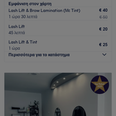
Εμφάνιση στον χάρτη
€ 40
Lash Lift & Brow Lamination (Με Tint)
1 ώρα 30 λεπτά
€ 50
Lash Lift
€ 20
45 λεπτά
Lash Lift & Tint
€ 25
1 ώρα
Περισσότερα για το κατάστημα
Δευτέρα
12:00
–
20:00
Τρίτη
12:00
–
20:00
Τετάρτη
12:00
–
20:00
Πέμπτη
12:00
–
20:00
Παρασκευή
12:00
–
20:00
Σάββατο
Κλειστό
Κυριακή
Κλειστό