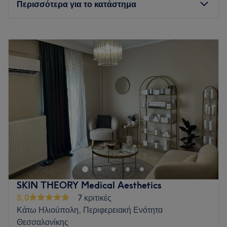
Περισσότερα για το κατάστημα
Δευτέρα
10:00
–
20:00
Τρίτη
10:00
–
20:00
Τετάρτη
10:00
–
20:00
Πέμπτη
10:00
–
20:00
Παρασκευή
10:00
–
20:00
Σάββατο
10:00
–
17:00
Κυριακή
Κλειστό
Το velvet beauty studio είναι ένας πολυχώρος ομορφιάς και
βρίσκεται κοντά στο κέντρο του Ευόσμου
Go to venue
SKIN THEORY Medical Aesthetics
5,0
7 κριτικές
Κάτω Ηλιούπολη, Περιφερειακή Ενότητα
Θεσσαλονίκης