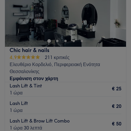
Κυριακή
Κλειστό
Το Solea Nailroom δημιουργήθηκε για να προσφέρει
υπηρεσίες περιποίησης νυχιών υψηλής ποιότητας σε έναν
φιλικό και προσεγμένο χώρο. Εδώ, η υγιεινή, η αισθητική και
η άνεσή σας αποτελούν πάντα την κορυφαία τους
προτεραιότητα.
Chic hair & nails
Go to venue
4,9
211 κριτικές
Ελευθέριο Κορδελιό, Περιφερειακή Ενότητα
Θεσσαλονίκης
Εμφάνιση στον χάρτη
Lash Lift & Tint
€ 25
1 ώρα
Lash Lift
€ 20
1 ώρα
Lash Lift & Brow Lift Combo
€ 50
1 ώρα 30 λεπτά