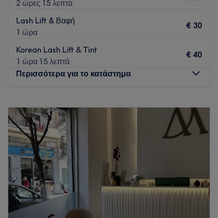
2 ώρες 15 λεπτά
Lash Lift & Βαφή
€ 30
1 ώρα
Korean Lash Lift & Tint
€ 40
1 ώρα 15 λεπτά
Περισσότερα για το κατάστημα
Δευτέρα
12:00
–
21:00
Τρίτη
12:00
–
21:00
Τετάρτη
12:00
–
21:00
Πέμπτη
12:00
–
21:00
Παρασκευή
12:00
–
21:00
Σάββατο
11:00
–
17:00
Κυριακή
Κλειστό
ΔΕΝ ΕΞΥΠΗΡΕΤΟΥΜΕ ΑΤΟΜΑ ΚΑΤΩ ΤΩΝ 18 ΕΤΩΝ ΓΙΑ
ΤΙΣ ΥΠΗΡΕΣΙΕΣ ΜΑΣ
Στο Queen Up στον Εύοσμο παρέχουμε εξειδικευμένες