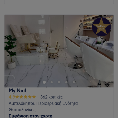
Δευτέρα
12:00
–
20:00
Τρίτη
12:00
–
20:00
Τετάρτη
12:00
–
20:00
Πέμπτη
12:00
–
20:00
Παρασκευή
12:00
–
20:00
Σάββατο
Κλειστό
Κυριακή
Κλειστό
Το SKIN THEORY είναι ένας νέος χώρος ιατρικής αισθητικής
στον Εύοσμο Θεσσαλονίκης που προσφέρει υψηλών
προδιαγραφών υπηρεσίες με στόχο την επιστημονική
προσέγγιση και τη φυσικότητα στο αποτέλεσμα.
Εξατομικευμένες θεραπείες με κορυφαία διεθνώς
My Nail
αναγνωρισμένα προϊόντα & πρωτόκολλα.
4,9
362 κριτικές
Σύγχρονος ιατρικός εξοπλισμός τελευταίας τεχνολογίας.
Αμπελόκηποι, Περιφερειακή Ενότητα
Αξιοπιστία, διαφάνεια και πλήρη εμπιστευτικότητα.
Θεσσαλονίκης
Ασφαλείς μέθοδοι με σεβασμό στις ανάγκες του κάθε
Εμφάνιση στον χάρτη