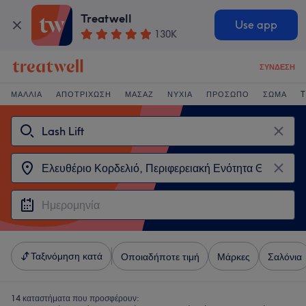
Treatwell
Use app
130K
ΣΎΝΔΕΣΗ
ΜΑΛΛΙΆ
ΑΠΟΤΡΊΧΩΣΗ
ΜΑΣΆΖ
ΝΎΧΙΑ
ΠΡΌΣΩΠΟ
ΣΏΜΑ
T
Ταξινόμηση κατά
Οποιαδήποτε τιμή
Μάρκες
Σαλόνια
14 καταστήματα που προσφέρουν: