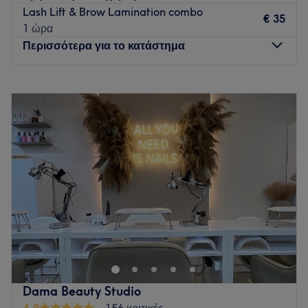
δέρματος.
Lash Lift & Brow Lamination combo
€ 35
Go to venue
1 ώρα
Περισσότερα για το κατάστημα
Δευτέρα
09:00
–
21:00
Τρίτη
09:00
–
21:00
Τετάρτη
09:00
–
21:00
Πέμπτη
09:00
–
21:00
Παρασκευή
09:00
–
21:00
Σάββατο
10:00
–
18:00
Κυριακή
Κλειστό
Το My Nail είναι χώρος φρέσκος, καθαρός, με μοντέρνο
εσωτερικό design που προσφέρει τις πιο σύγχρονες τεχνικές
στον χώρο της ομορφιάς. Βρες λίγο χρόνο από την
καθημερινότητά σου και αφέσου σε χέρια που θα
απογειώσουν την αυτοπεποίθησή σου και θα σε κάνουν να
Dama Beauty Studio
λάμψεις.
4,9
156 κριτικές