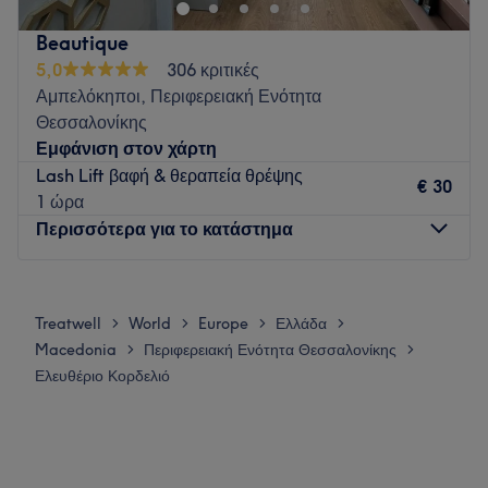
lamination, hair removal
πάντα με τα καλύτερα προϊόντα
και αυστηρή υγιεινή.
Beautique
Go to venue
5,0
306 κριτικές
Αμπελόκηποι, Περιφερειακή Ενότητα
Θεσσαλονίκης
Εμφάνιση στον χάρτη
Lash Lift βαφή & θεραπεία θρέψης
€ 30
1 ώρα
Περισσότερα για το κατάστημα
Δευτέρα
10:00
–
20:00
Τρίτη
10:00
–
20:00
Treatwell
World
Europe
Ελλάδα
>
>
>
>
Τετάρτη
10:00
–
20:00
Macedonia
Περιφερειακή Ενότητα Θεσσαλονίκης
>
>
Πέμπτη
10:00
–
20:00
Ελευθέριο Κορδελιό
Παρασκευή
10:00
–
20:00
Σάββατο
10:00
–
16:00
Κυριακή
Κλειστό