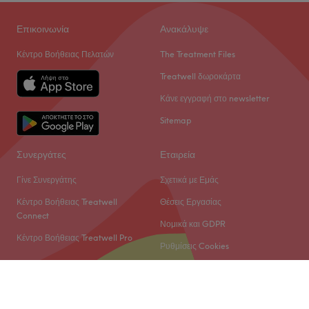
Το Beautique βρίσκεται στη δυτική Θεσσαλονίκη και
προσφέρει μια μεγάλη γκάμα υπηρεσιών ομορφιάς
Επικοινωνία
Ανακάλυψε
Go to venue
Κέντρο Βοήθειας Πελατών
The Treatment Files
Treatwell δωροκάρτα
Κάνε εγγραφή στο newsletter
Sitemap
Συνεργάτες
Εταιρεία
Γίνε Συνεργάτης
Σχετικά με Εμάς
Κέντρο Βοήθειας Treatwell
Θέσεις Εργασίας
Connect
Νομικά και GDPR
Κέντρο Βοήθειας Treatwell Pro
Ρυθμίσεις Cookies
© 2026 Treatwell Limited