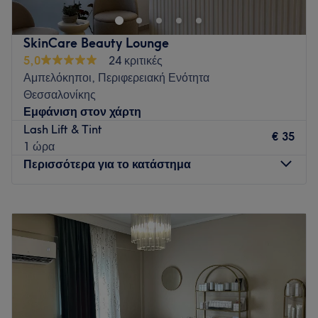
υπηρεσίες ομορφιάς, όπως lash extensions, lash lift, brow
lamination και επαγγελματικό μακιγιάζ, με έμφαση στη
SkinCare Beauty Lounge
λεπτομέρεια, την ασφάλεια και την υψηλή ποιότητα των
5,0
24 κριτικές
υλικών. Κάθε εφαρμογή προσφέρει αποτέλεσμα που
Αμπελόκηποι, Περιφερειακή Ενότητα
αναδεικνύει τη φυσική σας ομορφιά, με επαγγελματισμό και
Θεσσαλονίκης
πολυτέλεια.
Εμφάνιση στον χάρτη
Go to venue
Lash Lift & Tint
€ 35
1 ώρα
Περισσότερα για το κατάστημα
Δευτέρα
10:00
–
20:00
Τρίτη
10:00
–
20:00
Τετάρτη
10:00
–
20:00
Πέμπτη
10:00
–
20:00
Παρασκευή
10:00
–
20:00
Σάββατο
10:00
–
14:00
Κυριακή
Κλειστό