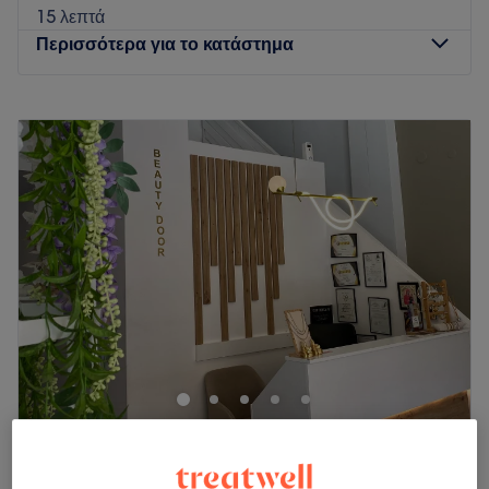
15 λεπτά
Περισσότερα για το κατάστημα
Δευτέρα
09:00
–
21:00
Τρίτη
09:00
–
21:00
Τετάρτη
09:00
–
21:00
Πέμπτη
09:00
–
21:00
Παρασκευή
09:00
–
21:00
Σάββατο
Κλειστό
Κυριακή
Κλειστό
Το Elysian beauty salon λειτουργεί στον Εύοσμο
Θεσσαλονίκης από το 2019 από δύο καταξιωμένες
αισθητικούς ΤΕΙ την Άννα και Κωνσταντίνα Κωνσταντινίδου
με πολύ αγάπη και αφοσίωση για τον χώρο της αισθητικής,
με συνεχή έρευνα και αναζήτηση για τις πιο εξελιγμένες
Beauty Door - Κέντρο Αισθητικής
υπηρεσίες και τεχνικές για τα πιο άψογα αποτελέσματα! Στο
4,7
29 κριτικές
κατάστημα θα βρείς ένα ζεστό, φιλόξενο, επαγγελαμτικό
Ελευθέριο Κορδελιό, Περιφερειακή Ενότητα