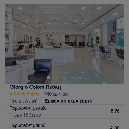
Giorgio Colors Πεύκη
4,9
740 κριτικές
Πεύκη, Αττική
Εμφάνιση στον χάρτη
Περμανάντ μεσαίο
€ 76
1 ώρα 15 λεπτά
Περμανάντ μακρύ
€ 80