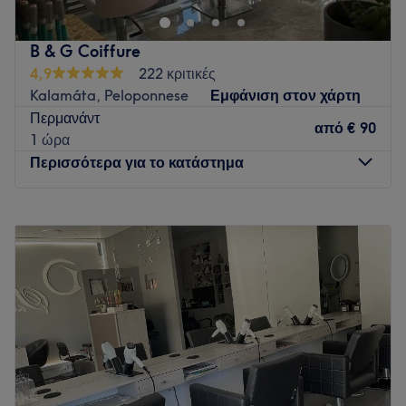
Go to venue
B & G Coiffure
4,9
222 κριτικές
Kalamáta, Peloponnese
Εμφάνιση στον χάρτη
Περμανάντ
από
€ 90
1 ώρα
Περισσότερα για το κατάστημα
Δευτέρα
Κλειστό
Τρίτη
08:45
–
20:45
Τετάρτη
08:45
–
14:00
Πέμπτη
08:45
–
20:45
Παρασκευή
08:45
–
20:45
Σάββατο
08:45
–
17:00
Κυριακή
Κλειστό
Το B & G Coiffure στην Καλαμάτα είναι ένας μοντέρνος και