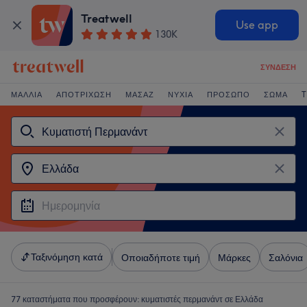
Treatwell
Use app
130K
ΣΎΝΔΕΣΗ
ΜΑΛΛΙΆ
ΑΠΟΤΡΊΧΩΣΗ
ΜΑΣΆΖ
ΝΎΧΙΑ
ΠΡΌΣΩΠΟ
ΣΏΜΑ
T
Ταξινόμηση κατά
Οποιαδήποτε τιμή
Μάρκες
Σαλόνια
77 καταστήματα που προσφέρουν:
κυματιστές περμανάντ σε Ελλάδα