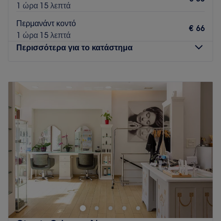
1 ώρα 15 λεπτά
Περμανάντ κοντό
€ 66
1 ώρα 15 λεπτά
Περισσότερα για το κατάστημα
Δευτέρα
Κλειστό
Τρίτη
09:30
–
19:30
Τετάρτη
09:00
–
15:00
Πέμπτη
09:30
–
19:30
Παρασκευή
09:30
–
19:30
Σάββατο
09:00
–
17:00
Κυριακή
Κλειστό
Το κατάστημα Giorgio Colors Πεύκη σε περιμένει σε ένα
φιλόξενο και ζεστό περιβάλλον για να απολαύσεις ένα
μοναδικό ταξίδι ομορφιάς. Το κατάστημα παρέχει υπηρεσίες
κομμωτικής, αισθητικής και περιποίησης άκρων που θα
ικανοποιήσουν ακόμα και τους πιο απαιτητικούς. Αφέσου