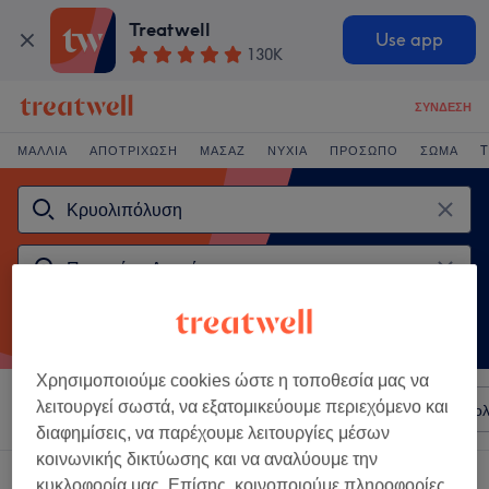
Treatwell
Use app
130K
ΣΎΝΔΕΣΗ
ΜΑΛΛΙΆ
ΑΠΟΤΡΊΧΩΣΗ
ΜΑΣΆΖ
ΝΎΧΙΑ
ΠΡΌΣΩΠΟ
ΣΏΜΑ
T
Χρησιμοποιούμε cookies ώστε η τοποθεσία μας να
λειτουργεί σωστά, να εξατομικεύουμε περιεχόμενο και
Ταξινόμηση κατά
Σαλόνια
Άμεσες Προσφορές
Βαθμολ
διαφημίσεις, να παρέχουμε λειτουργίες μέσων
κοινωνικής δικτύωσης και να αναλύουμε την
2 καταστήματα που προσφέρουν:
κρυολιπόλυση κοντά Περιστέρι, Αττική
κυκλοφορία μας. Επίσης, κοινοποιούμε πληροφορίες