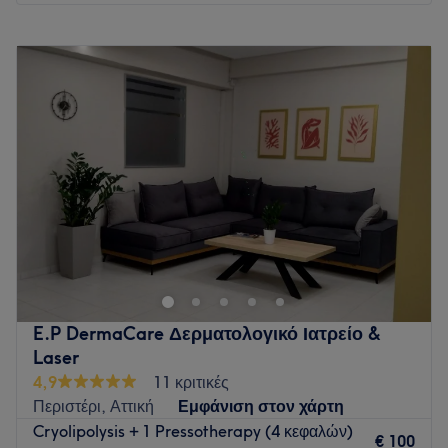
Δευτέρα
12:00
–
21:00
Τρίτη
12:00
–
21:00
Τετάρτη
12:00
–
21:00
Πέμπτη
12:00
–
21:00
Παρασκευή
12:00
–
21:00
Σάββατο
Κλειστό
Κυριακή
Κλειστό
Το Family Kings and Queens Massage and Spa είναι
ακριβώς αυτό που χρειάζεσαι για να ξεφορτωθείς το άγχος
και την ένταση της καθημερινότητας. Το κατάστημα παρέχει
υπηρεσίες μασάζ όλων των ειδών, ενώ προσφέρει και
μεγάλη ποικιλιά υπηρεσιών προσώπου. Επιπλέον, παρέχει
E.P DermaCare Δερματολογικό Ιατρείο &
υπηρεσίες αποτρίχωσης με κερί και κλωστή και όλα αυτά
Laser
μέσα σε ένα ευχάριστο και εξαιρετικά καθαρό περιβάλλον.
4,9
11 κριτικές
Αφέσου στα χέρια των ειδικών και απόλαυσε τον
Περιστέρι, Αττική
Εμφάνιση στον χάρτη
αναζωογονημένο σου εαυτό!
Cryolipolysis + 1 Pressotherapy (4 κεφαλών)
€ 100