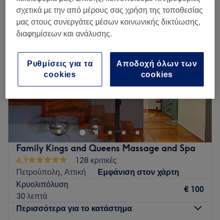
σχετικά με την από μέρους σας χρήση της τοποθεσίας
μας στους συνεργάτες μέσων κοινωνικής δικτύωσης,
διαφημίσεων και ανάλυσης.
Ρυθμίσεις για τα
Αποδοχή όλων των
cookies
cookies
Family Kings and Queens Massage and Spa
4,9
128 κριτικές
Πετρούπολη, Αττική
Εμφάνιση στον χάρτη
Κρυολιπόλυση
€ 100
30 λεπτά
Περισσότερα για το κατάστημα