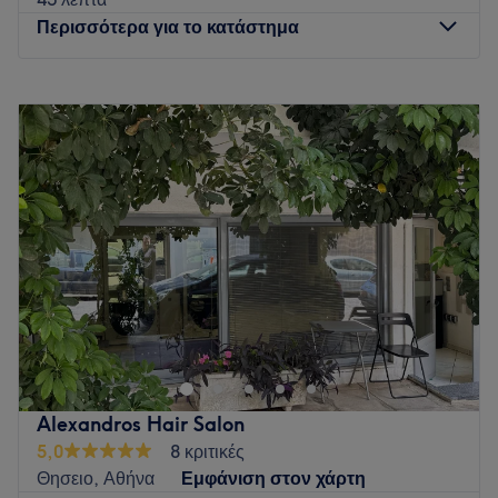
Περισσότερα για το κατάστημα
Δευτέρα
Κλειστό
Τρίτη
10:00
–
20:00
Τετάρτη
10:00
–
20:00
Πέμπτη
10:00
–
20:00
Παρασκευή
10:00
–
20:00
Σάββατο
09:00
–
15:00
Κυριακή
Κλειστό
Go to venue
Alexandros Hair Salon
5,0
8 κριτικές
Θησειο, Αθήνα
Εμφάνιση στον χάρτη