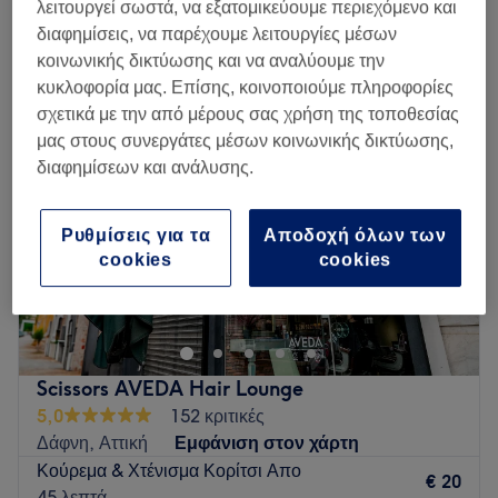
λειτουργεί σωστά, να εξατομικεύουμε περιεχόμενο και
διαφημίσεις, να παρέχουμε λειτουργίες μέσων
Δευτέρα
10:00
–
19:00
κοινωνικής δικτύωσης και να αναλύουμε την
Τρίτη
10:00
–
19:00
κυκλοφορία μας. Επίσης, κοινοποιούμε πληροφορίες
Τετάρτη
10:00
–
19:00
σχετικά με την από μέρους σας χρήση της τοποθεσίας
Πέμπτη
07:00
–
19:00
μας στους συνεργάτες μέσων κοινωνικής δικτύωσης,
Παρασκευή
10:00
–
19:00
διαφημίσεων και ανάλυσης.
Σάββατο
09:00
–
17:00
Κυριακή
Κλειστό
Ρυθμίσεις για τα
Αποδοχή όλων των
cookies
cookies
Προσφέρουμε υψηλής ποιότητας υπηρεσίες με
επαγγελματισμό, συνέπεια και προσωπική φροντίδα. Στόχος
μας είναι κάθε πελάτης να απολαμβάνει μια άνετη και
ευχάριστη εμπειρία σε έναν σύγχρονο και προσεγμένο χώρο,
με έμφαση στην ποιότητα και την εξυπηρέτηση.
Scissors AVEDA Hair Lounge
Go to venue
5,0
152 κριτικές
Δάφνη, Αττική
Εμφάνιση στον χάρτη
Κούρεμα & Χτένισμα Κορίτσι Απο
€ 20
45 λεπτά