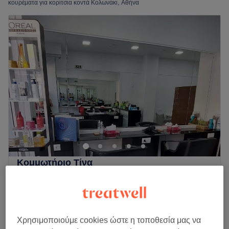
κουρέματα για κορίτσια κοντά Κολωνάκι, Αθήνα
Κομμωτήριο Τίνα
4,7
7 κριτικές
Ζωγράφου, Αθήνα
Εμφάνιση στον χάρτη
Λούσιμο, Χτένισμα & Κούρεμα
€ 36
1 ώρα
Χρησιμοποιούμε cookies ώστε η τοποθεσία μας να
Περισσότερα για το κατάστημα