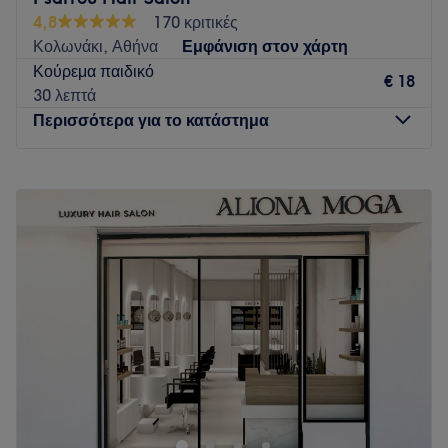
ιδέες ώστε να σας προσφέρουμε πάντα το καλύτερο δυνατό
4,8
170 κριτικές
αποτέλεσμα.
Κολωνάκι, Αθήνα
Εμφάνιση στον χάρτη
Το έμπειρο προσωπικό μας θα σας συμβουλέψει σχετικά με
Κούρεμα παιδικό
τις νέες τάσεις που επικρατούν στην Ελλάδα αλλά και στην
€ 18
30 λεπτά
Ευρώπη γενικότερα και θα σας προτείνει το ανάλογο
Περισσότερα για το κατάστημα
κούρεμα , χτένισμα και χρωματικό αποτέλεσμα που θα σας
ανανεώσει.
Δευτέρα
07:30
–
16:00
Go to venue
Τρίτη
07:30
–
18:00
Τετάρτη
07:30
–
16:00
Πέμπτη
07:30
–
17:00
Παρασκευή
07:30
–
18:00
Σάββατο
09:00
–
17:00
Κυριακή
Κλειστό
Το κομμωτήριο Psarrou είναι ένας χώρος ομορφιάς που
βρίσκεται στην Αθήνα. Αυτό το κατάστημα είναι γνωστό για
τη φιλική του ατμόσφαιρα και την εξαιρετική πελατεία.