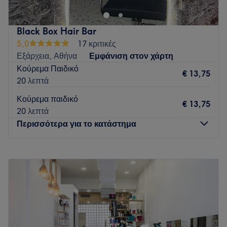
Black Box Hair Bar
5,0
17 κριτικές
Εξάρχεια, Αθήνα
Εμφάνιση στον χάρτη
Κούρεμα Παιδικό
€ 13,75
20 λεπτά
Κούρεμα παιδικό
€ 13,75
20 λεπτά
Περισσότερα για το κατάστημα
Δευτέρα
Κλειστό
Τρίτη
11:00
–
20:00
Τετάρτη
11:00
–
20:00
Πέμπτη
11:00
–
20:00
Παρασκευή
11:00
–
20:00
Σάββατο
11:00
–
17:00
Κυριακή
Κλειστό