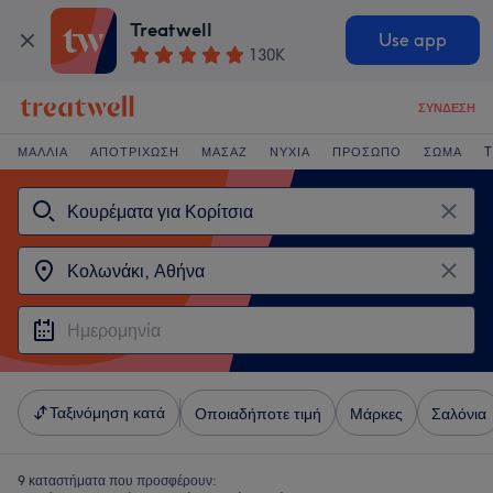
Treatwell
Use app
130K
ΣΎΝΔΕΣΗ
ΜΑΛΛΙΆ
ΑΠΟΤΡΊΧΩΣΗ
ΜΑΣΆΖ
ΝΎΧΙΑ
ΠΡΌΣΩΠΟ
ΣΏΜΑ
T
Ταξινόμηση κατά
Οποιαδήποτε τιμή
Μάρκες
Σαλόνια
9 καταστήματα που προσφέρουν: