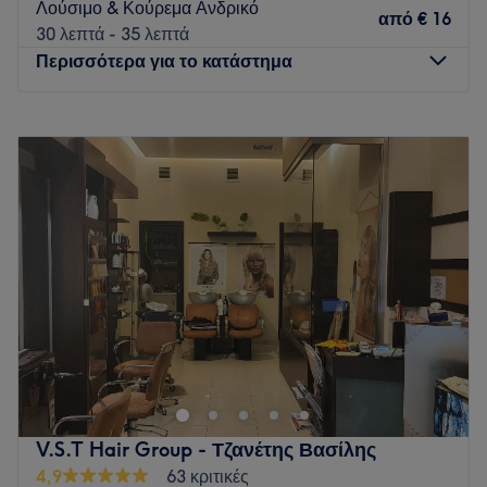
Λούσιμο & Κούρεμα Ανδρικό
από
€ 16
30 λεπτά - 35 λεπτά
Περισσότερα για το κατάστημα
Δευτέρα
11:00
–
22:30
Τρίτη
09:00
–
22:30
Τετάρτη
09:00
–
22:30
Πέμπτη
09:00
–
22:30
Παρασκευή
09:00
–
22:30
Σάββατο
09:00
–
22:30
Κυριακή
12:00
–
22:30
Στο Alexandros Hair Salon στο Θησείο, η κομμωτική
αποτελεί παράδοση από το 1992. Συνδυάζουμε την κλασική
σχολή με τις πιο σύγχρονες τεχνικές περιποίησης,
προσφέροντας υπηρεσίες βασισμένες στη γνώση και τη
συνέπεια. Είτε αναζητάτε ένα διαχρονικό κούρεμα είτε μια
V.S.T Hair Group - Τζανέτης Βασίλης
ανανέωση με βάση τις τελευταίες εξελίξεις στο χρώμα και το
4,9
63 κριτικές
styling, στόχος μας είναι η υγεία των μαλλιών σας και το