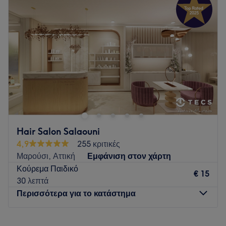
Τετάρτη
10:00
–
19:00
Πέμπτη
10:00
–
19:00
Παρασκευή
10:00
–
19:00
Σάββατο
09:00
–
15:00
Κυριακή
Κλειστό
Το Cuts Ń Roses βρίσκεται στην Πυλαία και προσφέρει μια
μεγάλη γκάμα υπηρεσιών ομορφιάς.
Go to venue
Hair Salon Salaouni
4,9
255 κριτικές
Μαρούσι, Αττική
Εμφάνιση στον χάρτη
Κούρεμα Παιδικό
€ 15
30 λεπτά
Περισσότερα για το κατάστημα
Δευτέρα
Κλειστό