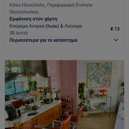
που προσέχουν την εικόνα τους.
Κάτω Ηλιούπολη, Περιφερειακή Ενότητα
Go to venue
Θεσσαλονίκης
Εμφάνιση στον χάρτη
Κούρεμα Αντρικό (fade) & Λούσιμο
€ 13
30 λεπτά
Περισσότερα για το κατάστημα
Δευτέρα
14:30
–
20:30
Τρίτη
10:00
–
20:30
Τετάρτη
10:00
–
20:30
Πέμπτη
10:00
–
20:30
Παρασκευή
10:00
–
20:30
Σάββατο
10:00
–
15:30
Κυριακή
Κλειστό
Minimal αισθητική. Απόλυτη φροντίδα. Στο Out of Line δεν
ακολουθούμε τους κανόνες - τους φτιάχνουμε. Μοντέρνα
κουρέματα, χαλαρό vibe και προσοχή στη λεπτομέρεια.