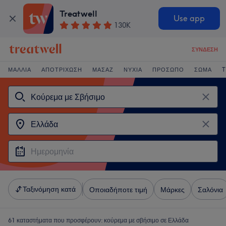
Treatwell
Use app
130K
ΣΎΝΔΕΣΗ
ΜΑΛΛΙΆ
ΑΠΟΤΡΊΧΩΣΗ
ΜΑΣΆΖ
ΝΎΧΙΑ
ΠΡΌΣΩΠΟ
ΣΏΜΑ
T
Ταξινόμηση κατά
Οποιαδήποτε τιμή
Μάρκες
Σαλόνια
61 καταστήματα που προσφέρουν:
κούρεμα με σβήσιμο σε Ελλάδα