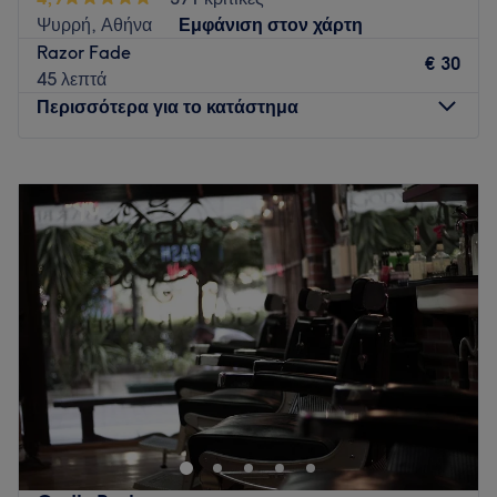
Ψυρρή, Αθήνα
Εμφάνιση στον χάρτη
Razor Fade
€ 30
45 λεπτά
Περισσότερα για το κατάστημα
Δευτέρα
Κλειστό
Τρίτη
10:00
–
20:00
Τετάρτη
10:00
–
20:00
Πέμπτη
10:00
–
20:00
Παρασκευή
10:00
–
20:00
Σάββατο
10:00
–
17:00
Κυριακή
Κλειστό
Το God's Barber Downtown στην Αθήνα αποτελεί το ιδανικό
μέρος για σένα που αναζητάς υπηρεσίες αντρικής
κομμωτικής με άριστα αποτελέσματα. Τα κατάστημα είναι
μοντέρνο αλλά ταυτόχρονα με πινελιές ενός παραδοσιακού
λονδρέζικου κουρείου, για να κάνει την εμπειρία σου ακόμα