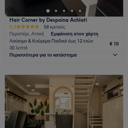
Hair Corner by Despoina Achlati
5,0
58 κριτικές
Περιστέρι, Αττική
Εμφάνιση στον χάρτη
Λούσιμο & Κούρεμα Παιδικό έως 12 ετών
€ 10
30 λεπτά
Περισσότερα για το κατάστημα
Δευτέρα
Κλειστό
Τρίτη
09:00
–
20:30
Τετάρτη
09:00
–
15:00
Πέμπτη
09:00
–
20:30
Παρασκευή
10:00
–
20:00
Σάββατο
09:00
–
15:00
Κυριακή
Κλειστό
Ανακάλυψε τον δικό σου χώρο ομορφιάς στο Περιστέρι! Στο