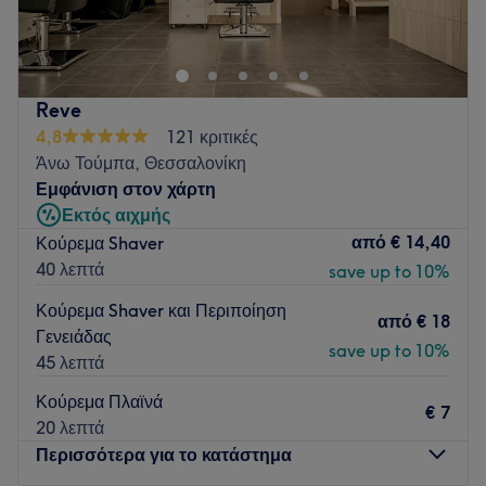
Hair Corner, η τέχνη της κομμωτικής συναντά το
προσωπικό σου στιλ. Με εμπειρία, φαντασία και πάθος για
την ομορφιά, δημιουργούμε looks που αναδεικνύουν τη
μοναδικότητά σου.
Reve
✨ Γυναικεία, ανδρικά & παιδικά κουρέματα ✨ Βαφές &
4,8
121 κριτικές
εργασίες ✨ Θεραπείες μαλλιών ✨ Χτενίσματα για κάθε
Άνω Τούμπα, Θεσσαλονίκη
περίσταση
Εμφάνιση στον χάρτη
Εκτός αιχμής
Go to venue
από
€ 14,40
Κούρεμα Shaver
40 λεπτά
save up to 10%
Κούρεμα Shaver και Περιποίηση
από
€ 18
Γενειάδας
save up to 10%
45 λεπτά
Κούρεμα Πλαϊνά
€ 7
20 λεπτά
Περισσότερα για το κατάστημα