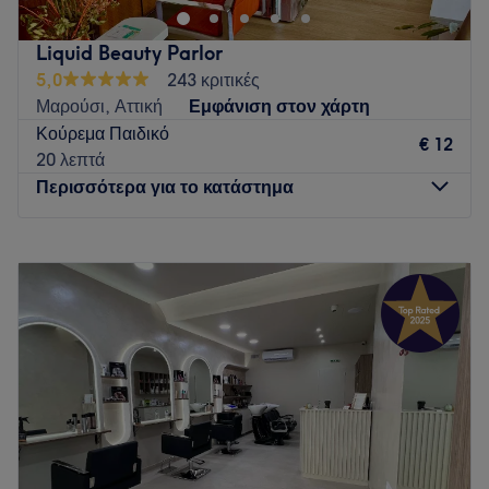
Go to venue
Liquid Beauty Parlor
5,0
243 κριτικές
Μαρούσι, Αττική
Εμφάνιση στον χάρτη
Κούρεμα Παιδικό
€ 12
20 λεπτά
Περισσότερα για το κατάστημα
Δευτέρα
Κλειστό
Τρίτη
09:00
–
21:00
Τετάρτη
09:00
–
16:00
Πέμπτη
09:00
–
21:00
Παρασκευή
09:00
–
21:00
Σάββατο
09:00
–
17:00
Κυριακή
Κλειστό
Go to venue