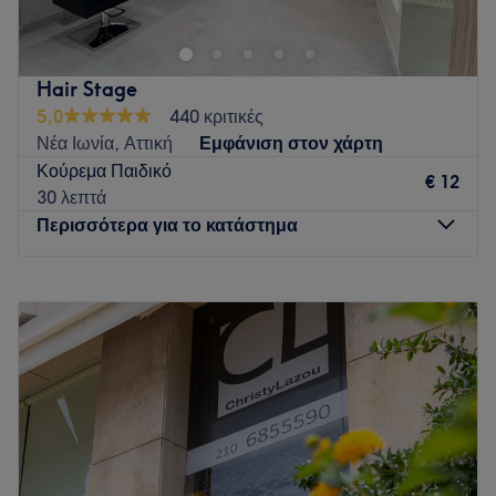
Hair Stage
5,0
440 κριτικές
Νέα Ιωνία, Αττική
Εμφάνιση στον χάρτη
Κούρεμα Παιδικό
€ 12
30 λεπτά
Περισσότερα για το κατάστημα
Δευτέρα
Κλειστό
Τρίτη
09:00
–
20:00
Τετάρτη
09:00
–
16:00
Πέμπτη
09:00
–
20:00
Παρασκευή
09:00
–
20:00
Σάββατο
09:00
–
16:00
Κυριακή
Κλειστό