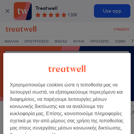
Treatwell
Use app
130K
ΣΎΝΔΕΣΗ
ΜΑΛΛΙΆ
ΑΠΟΤΡΊΧΩΣΗ
ΜΑΣΆΖ
ΝΎΧΙΑ
ΠΡΌΣΩΠΟ
ΣΏΜΑ
T
Χρησιμοποιούμε cookies ώστε η τοποθεσία μας να
λειτουργεί σωστά, να εξατομικεύουμε περιεχόμενο και
διαφημίσεις, να παρέχουμε λειτουργίες μέσων
κοινωνικής δικτύωσης και να αναλύουμε την
Ταξινόμηση κατά
Οποιαδήποτε τιμή
Σαλόνια
Άμεσες 
κυκλοφορία μας. Επίσης, κοινοποιούμε πληροφορίες
σχετικά με την από μέρους σας χρήση της τοποθεσίας
μας στους συνεργάτες μέσων κοινωνικής δικτύωσης,
Ένα κατάστημα που προσφέρει: