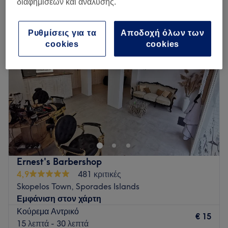
διαφημίσεων και ανάλυσης.
κούρεμα αντρικό σε Skopelos, Sporades Islands
Ρυθμίσεις για τα
Αποδοχή όλων των
cookies
cookies
Ernest's Barbershop
4,9
481 κριτικές
Skopelos Town, Sporades Islands
Εμφάνιση στον χάρτη
Κούρεμα Αντρικό
€ 15
15 λεπτά - 30 λεπτά