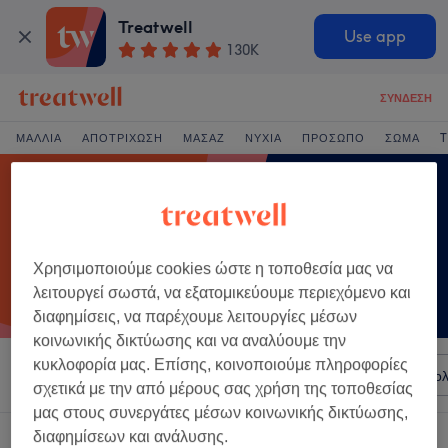
Treatwell
Use app
130K
ΣΎΝΔΕΣΗ
ΜΑΛΛΙΆ
ΑΠΟΤΡΊΧΩΣΗ
ΜΑΣΆΖ
ΝΎΧΙΑ
ΠΡΌΣΩΠΟ
ΣΏΜΑ
T
Χρησιμοποιούμε cookies ώστε η τοποθεσία μας να
λειτουργεί σωστά, να εξατομικεύουμε περιεχόμενο και
διαφημίσεις, να παρέχουμε λειτουργίες μέσων
κοινωνικής δικτύωσης και να αναλύουμε την
κυκλοφορία μας. Επίσης, κοινοποιούμε πληροφορίες
Ταξινόμηση κατά
Σαλόνια
Άμεσες Προσφορές
Βαθμολ
σχετικά με την από μέρους σας χρήση της τοποθεσίας
μας στους συνεργάτες μέσων κοινωνικής δικτύωσης,
διαφημίσεων και ανάλυσης.
Ένα κατάστημα που προσφέρει:
κόμμωση afro σε Εύβοια