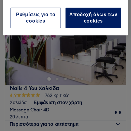
Ρυθμίσεις για τα
Αποδοχή όλων των
cookies
cookies
Nails 4 You Χαλκίδα
4,9
762 κριτικές
Χαλκίδα
Εμφάνιση στον χάρτη
Massage Chair 4D
€ 8
20 λεπτά
Περισσότερα για το κατάστημα