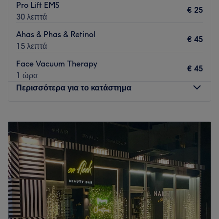
Pro Lift EMS
€ 25
30 λεπτά
Ahas & Phas & Retinol
€ 45
15 λεπτά
Face Vacuum Therapy
€ 45
1 ώρα
Περισσότερα για το κατάστημα
Δευτέρα
12:00
–
20:00
Τρίτη
10:00
–
20:00
Τετάρτη
12:00
–
20:00
Πέμπτη
10:00
–
20:00
Παρασκευή
12:00
–
20:00
Σάββατο
10:00
–
14:00
Κυριακή
Κλειστό
Το Zin Zen medical & spa στον Γέρακα είναι ένας