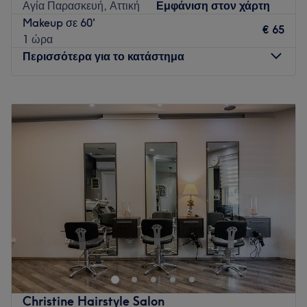
Αγία Παρασκευή, Αττική
Εμφάνιση στον χάρτη
Makeup σε 60'
€ 65
1 ώρα
Περισσότερα για το κατάστημα
Δευτέρα
10:00
–
18:00
Τρίτη
10:00
–
21:00
Τετάρτη
10:00
–
18:00
Πέμπτη
10:00
–
21:00
Παρασκευή
10:00
–
18:00
Σάββατο
10:00
–
15:00
Κυριακή
Κλειστό
Go to venue
Christine Hairstyle Salon