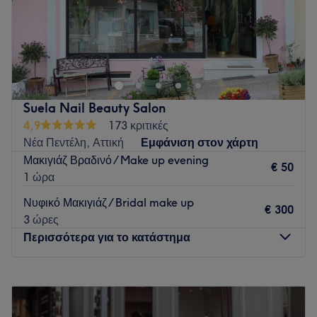
Go to venue
Σε ένα χώρο φτιαγμένο για ηρεμία και ευεξία, σας
προσφέρουμε μια μοναδική εμπειρία αναζωογόνησης
σώματος και πνεύματος. Με εξειδικευμένες τεχνικές μασάζ
και επαγγελματική φροντίδα, κάθε συνεδρία είναι
προσαρμοσμένη στις δικές σας ανάγκες. Χαλαρώστε από το
Suela Nail Beauty Salon
άγχος της καθημερινότητας. Απολαύστε βαθιά μυική
4,9
173 κριτικές
ανακούφιση, αφήστε σε μια ατμόσφαιρα γαλήνης και
Νέα Πεντέλη, Αττική
Εμφάνιση στον χάρτη
ισορροπίας.
Μακιγιάζ Βραδινό / Make up evening
€ 50
Go to venue
1 ώρα
Νυφικό Μακιγιάζ / Bridal make up
€ 300
3 ώρες
Περισσότερα για το κατάστημα
Δευτέρα
10:00
–
20:30
Τρίτη
10:00
–
20:30
Τετάρτη
10:00
–
20:30