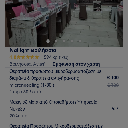
Κυριακή
Κλειστό
Το GLOSS beautylab είναι ένας νέος μοντέρνος χώρος
ομορφιάς που συνδυάζει επαγγελματισμό,καθαριότητα και
χαλαρωτική ατμόσφαιρα.Εδώ θα απολαύσεις
εξατομικευμένες υπηρεσίες περιποίησης άκρων καθώς και
υπηρεσίες βλεφαρίδων, φρυδιών, μακιγιάζ, ημιμόνιμου
Nailight Βριλήσσια
μακιγιάζ και υπηρεσίες προσώπου. Η χρήση γίνετε με
4,8
594 κριτικές
ποιοτικά και πιστοποιημένα προϊόντα από την ομάδα μας
Βριλήσσια, Αττική
Εμφάνιση στον χάρτη
που δίνει έμφαση στη λεπτομέρεια και στις ανάγκες σου
Θεραπεία προσώπου μικροδερμοαπόξεση με
πάντα με αποστειρώμενα εργαλεία φροντίζοντας μια ασφαλή
€ 100
διαμάντι & θεραπεία αντιγήρανσης
περιποίηση. Διαθέτουμε Parking και εύκολη πρόσβαση.
microneedling (1:30’)
€ 130
Go to venue
1 ώρα 30 λεπτά
Μακιγιάζ Μετά από Οποιαδήποτε Υπηρεσία
€ 7
Νυχιών
20 λεπτά
Θεραπεία Προσώπου Μικροδερμοαπόξεση με