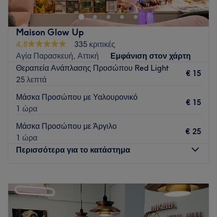
Where beauty meets confidence!
Go to venue
Maison Glow Up
4,8
335 κριτικές
Αγία Παρασκευή, Αττική
Εμφάνιση στον χάρτη
Θεραπεία Ανάπλασης Προσώπου Red Light
€ 15
25 λεπτά
Μάσκα Προσώπου με Υαλουρονικό
€ 15
1 ώρα
Μάσκα Προσώπου με Άργιλο
€ 25
1 ώρα
Περισσότερα για το κατάστημα
Δευτέρα
Κλειστό
Τρίτη
10:00
–
20:00
Τετάρτη
10:00
–
18:00
Πέμπτη
10:00
–
20:00