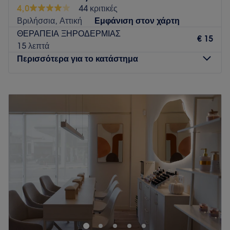
4,0
44 κριτικές
Βριλήσσια, Αττική
Εμφάνιση στον χάρτη
ΘΕΡΑΠΕΙΑ ΞΗΡΟΔΕΡΜΙΑΣ
€ 15
15 λεπτά
Περισσότερα για το κατάστημα
Δευτέρα
Κλειστό
Τρίτη
09:00
–
20:00
Τετάρτη
09:00
–
17:00
Πέμπτη
09:00
–
20:00
Παρασκευή
09:00
–
20:00
Σάββατο
09:00
–
17:00
Κυριακή
Κλειστό
Το Christine Hairstyle Salon στα Βριλήσσια από την πρώτη
μέρα λειτουργίας του έχει σκοπό να προσφέρει στους
πελάτες του ολοκληρωμένες λύσεις περιποίησης με
γνώμονα την αισθητική, την μόδα, και, φυσικά, την ομορφιά.