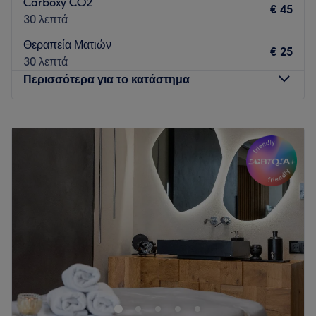
Carboxy CO2
€ 45
30 λεπτά
Θεραπεία Ματιών
€ 25
30 λεπτά
Περισσότερα για το κατάστημα
Δευτέρα
Κλειστό
Τρίτη
09:00
–
21:00
Τετάρτη
09:00
–
21:00
Πέμπτη
09:00
–
21:00
Παρασκευή
09:00
–
21:00
Σάββατο
09:00
–
17:00
Κυριακή
Κλειστό
Το Beauty Bliss στον Γέρακα είναι η ιδανική ευκαιρία για ένα
υπέροχο ταξίδι ομορφιάς. Αφιέρωσε λίγο χρόνο στον εαυτό
σου και απόλαυσε μια εμπειρία που θα σε ανανεώσει
εσωτερικά και εξωτερικά. Το κατάστημα παρέχει θεραπείες