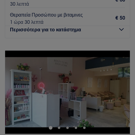
30 λεπτά
Θεραπεία Προσώπου με βιταμινες
€ 50
1 ώρα 30 λεπτά
Περισσότερα για το κατάστημα
Δευτέρα
10:00
–
20:00
Τρίτη
10:00
–
20:00
Τετάρτη
10:00
–
20:00
Πέμπτη
10:00
–
20:00
Παρασκευή
10:00
–
20:00
Σάββατο
09:30
–
15:00
Κυριακή
Κλειστό
Βρισκόμαστε στην Αγία Παρακευή στο Κοντοπευκο ,
ηλιοτρόπιο εμπορικό κέντρο 1 όροφος , είμαστε 22 χρόνια
στο χώρο ομορφιάς με την επωνυμία beauty nail spa ,
είμαστε ένας πολύ ανθρώπινος χώρος που τα μέλη μας
νοιωθουν σαν στο σπίτι τους , οι παροχές μας είναι κατ