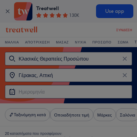
Treatwell
Use app
130K
ΣΎΝΔΕΣΗ
ΜΑΛΛΙΆ
ΑΠΟΤΡΊΧΩΣΗ
ΜΑΣΆΖ
ΝΎΧΙΑ
ΠΡΌΣΩΠΟ
ΣΏΜΑ
T
Ταξινόμηση κατά
Οποιαδήποτε τιμή
Μάρκες
Σαλόνια
20 καταστήματα που προσφέρουν: