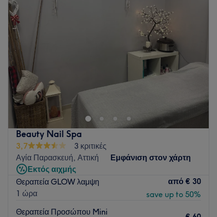
Τετάρτη
09:00
–
17:00
Πέμπτη
09:00
–
20:00
Παρασκευή
09:00
–
20:00
Σάββατο
09:00
–
17:00
Κυριακή
10:00
–
18:00
Το Salon Blanc by Sandy βρίσκεται στα Γλυκά Νερά και
παρέχει μία μεγάλη γκάμα υπηρεσιών ομορφιάς.
Go to venue
Beauty Nail Spa
3,7
3 κριτικές
Αγία Παρασκευή, Αττική
Εμφάνιση στον χάρτη
Εκτός αιχμής
από
€ 30
Θεραπεία GLOW λαμψη
1 ώρα
save up to 50%
Θεραπεία Προσώπου Mini
€ 60