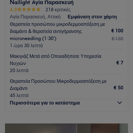
Nailight Αγία Παρασκευή
ομολογία τον πελατών μας καταπληκτικές , και στόχος μας
4,8
218 κριτικές
να παραμένουν στον χώρο μέσα από τα αποτελέσματα και
Αγία Παρασκευή, Αττική
Εμφάνιση στον χάρτη
την αγάπη που έχουμε
Θεραπεία προσώπου μικροδερμοαπόξεση με
Go to venue
€ 100
διαμάντι & θεραπεία αντιγήρανσης
microneedling (1:30’)
€ 130
1 ώρα 30 λεπτά
Μακιγιάζ Μετά από Οποιαδήποτε Υπηρεσία
€ 7
Νυχιών
20 λεπτά
Θεραπεία Προσώπου Μικροδερμοαπόξεση με
€ 50
Διαμάντι
45 λεπτά
Περισσότερα για το κατάστημα
Δευτέρα
Κλειστό
Τρίτη
10:00
–
20:00