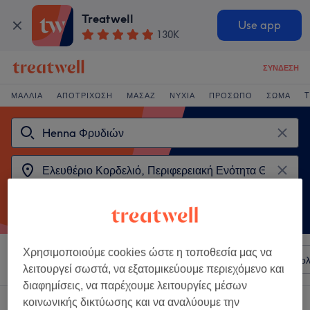
Treatwell
Use app
130K
ΣΎΝΔΕΣΗ
ΜΑΛΛΙΆ
ΑΠΟΤΡΊΧΩΣΗ
ΜΑΣΆΖ
ΝΎΧΙΑ
ΠΡΌΣΩΠΟ
ΣΏΜΑ
T
Χρησιμοποιούμε cookies ώστε η τοποθεσία μας να
Ταξινόμηση κατά
Σαλόνια
Άμεσες Προσφορές
Βαθμολ
λειτουργεί σωστά, να εξατομικεύουμε περιεχόμενο και
διαφημίσεις, να παρέχουμε λειτουργίες μέσων
κοινωνικής δικτύωσης και να αναλύουμε την
2 καταστήματα που προσφέρουν: