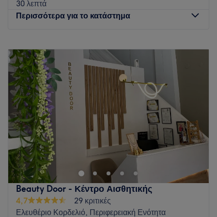
30 λεπτά
Περισσότερα για το κατάστημα
Δευτέρα
09:00
–
21:00
Τρίτη
09:00
–
21:00
Τετάρτη
09:00
–
21:00
Πέμπτη
09:00
–
21:00
Παρασκευή
09:00
–
21:00
Σάββατο
Κλειστό
Κυριακή
Κλειστό
Το Elysian beauty salon λειτουργεί στον Εύοσμο
Θεσσαλονίκης από το 2019 από δύο καταξιωμένες
αισθητικούς ΤΕΙ την Άννα και Κωνσταντίνα Κωνσταντινίδου
με πολύ αγάπη και αφοσίωση για τον χώρο της αισθητικής,
με συνεχή έρευνα και αναζήτηση για τις πιο εξελιγμένες
Beauty Door - Κέντρο Αισθητικής
υπηρεσίες και τεχνικές για τα πιο άψογα αποτελέσματα! Στο
4,7
29 κριτικές
κατάστημα θα βρείς ένα ζεστό, φιλόξενο, επαγγελαμτικό
Ελευθέριο Κορδελιό, Περιφερειακή Ενότητα
χώρο και θα εξυπηρετηθείς μόνο από έμπειρους γνώστες