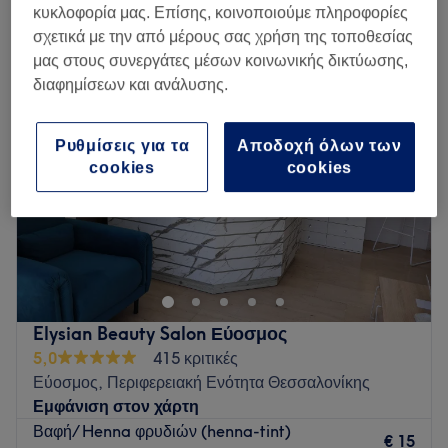
henna φρυδιών κοντά Ελευθέριο Κορδελιό, Περιφερειακή Ενότητα
κυκλοφορία μας. Επίσης, κοινοποιούμε πληροφορίες
Θεσσαλονίκης
σχετικά με την από μέρους σας χρήση της τοποθεσίας
μας στους συνεργάτες μέσων κοινωνικής δικτύωσης,
διαφημίσεων και ανάλυσης.
Ρυθμίσεις για τα
Αποδοχή όλων των
cookies
cookies
Elysian Beauty Salon Εύοσμος
5,0
415 κριτικές
Εύοσμος, Περιφερειακή Ενότητα Θεσσαλονίκης
Εμφάνιση στον χάρτη
Βαφή/ Henna φρυδιών (henna-tint)
€ 15