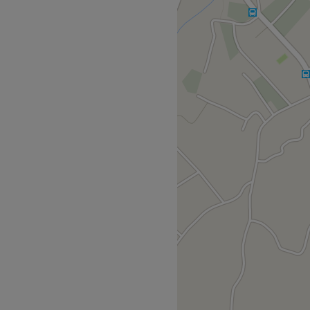
 χώρος που ψάχνεις αν θέλεις
 υπηρεσίες ομορφιάς. Εκεί θα
 βλεφαρίδων, μακιγιάζ και
δυάσεις και να ανανεωθείς
α χέρια της και να
ons βλεφαρίδων.
Go to venue