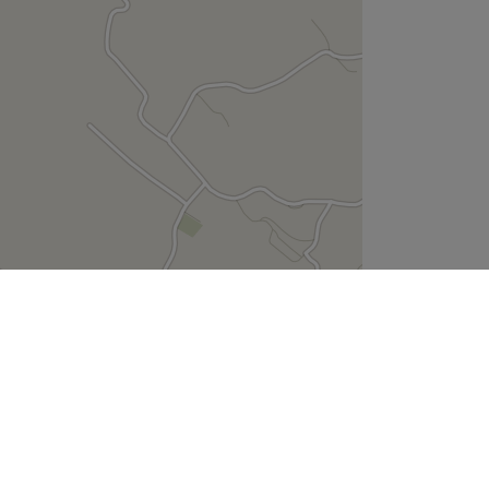
Leaflet
| ©
OpenStreetMap
contributors