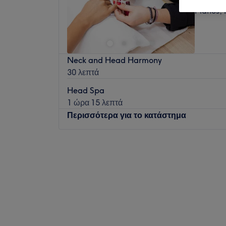
Planos, 
Neck and Head Harmony
30 λεπτά
Head Spa
1 ώρα 15 λεπτά
Περισσότερα για το κατάστημα
Δευτέρα
09:00
–
22:00
Τρίτη
09:00
–
22:00
Τετάρτη
09:00
–
22:00
Πέμπτη
09:00
–
22:00
Παρασκευή
09:00
–
22:00
Σάββατο
09:00
–
22:00
Κυριακή
09:00
–
19:00