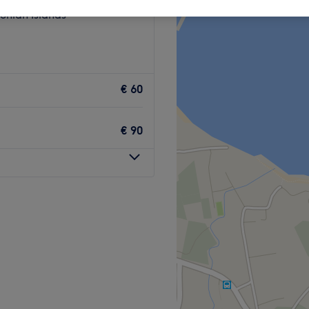
Ionian Islands
€ 60
€ 90