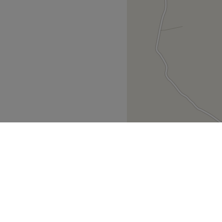
Ionian Islands
Ζάκυνθος
>