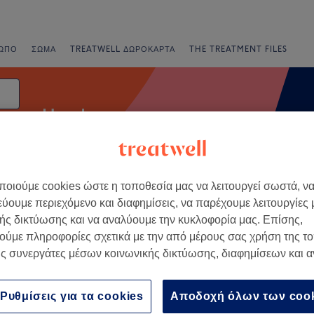
ΩΠΟ
ΣΏΜΑ
TREATWELL ΔΩΡΟΚΆΡΤΑ
THE TREATMENT FILES
Head spa
οιούμε cookies ώστε η τοποθεσία μας να λειτουργεί σωστά, ν
νια
Άμεσες Προσφορές
Βαθμολογία
εύουμε περιεχόμενο και διαφημίσεις, να παρέχουμε λειτουργίες
ής δικτύωσης και να αναλύουμε την κυκλοφορία μας. Επίσης,
ούμε πληροφορίες σχετικά με την από μέρους σας χρήση της τ
ος, Ionian Islands
ς συνεργάτες μέσων κοινωνικής δικτύωσης, διαφημίσεων και 
+
Center Zakynthos Spa
ty
−
Ρυθμίσεις για τα cookies
Αποδοχή όλων των coo
42 κριτικές