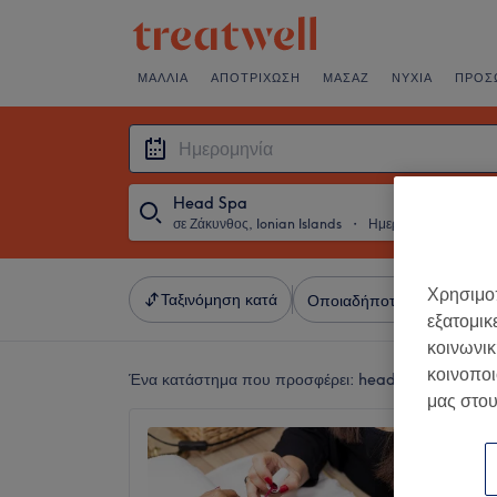
ΜΑΛΛΙΆ
ΑΠΟΤΡΊΧΩΣΗ
ΜΑΣΆΖ
ΝΎΧΙΑ
ΠΡΌΣ
Head Spa
σε Ζάκυνθος, Ionian Islands
・
Ημερομηνία
Χρησιμοπ
Ταξινόμηση κατά
Οποιαδήποτε τιμή
Σαλό
εξατομικ
κοινωνικ
κοινοποι
Ένα κατάστημα που προσφέρει:
head spa σε Ζάκυνθ
μας στου
Relax 
& Beau
4,9