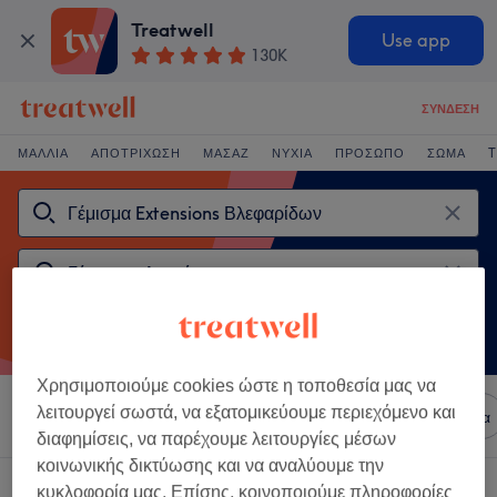
Treatwell
Use app
130K
ΣΎΝΔΕΣΗ
ΜΑΛΛΙΆ
ΑΠΟΤΡΊΧΩΣΗ
ΜΑΣΆΖ
ΝΎΧΙΑ
ΠΡΌΣΩΠΟ
ΣΏΜΑ
T
Χρησιμοποιούμε cookies ώστε η τοποθεσία μας να
λειτουργεί σωστά, να εξατομικεύουμε περιεχόμενο και
Ταξινόμηση κατά
Οποιαδήποτε τιμή
Μάρκες
Σαλόνια
διαφημίσεις, να παρέχουμε λειτουργίες μέσων
κοινωνικής δικτύωσης και να αναλύουμε την
2 καταστήματα που προσφέρουν:
κυκλοφορία μας. Επίσης, κοινοποιούμε πληροφορίες