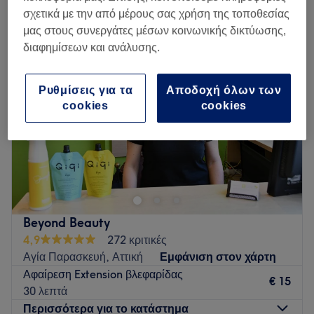
γέμισμα extensions βλεφαρίδων κοντά Γέρακας, Αττική
σχετικά με την από μέρους σας χρήση της τοποθεσίας
μας στους συνεργάτες μέσων κοινωνικής δικτύωσης,
διαφημίσεων και ανάλυσης.
Ρυθμίσεις για τα
Αποδοχή όλων των
cookies
cookies
Beyond Beauty
4,9
272 κριτικές
Αγία Παρασκευή, Αττική
Εμφάνιση στον χάρτη
Αφαίρεση Extension βλεφαρίδας
€ 15
30 λεπτά
Περισσότερα για το κατάστημα