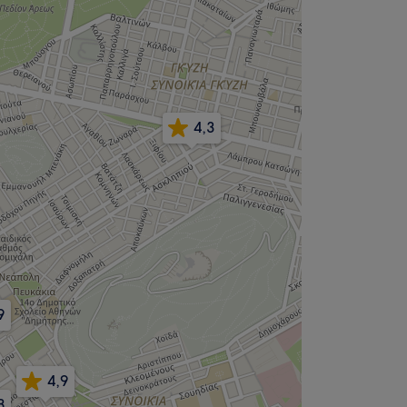
4,3
9
4,9
8