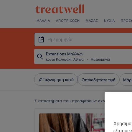
ΜΑΛΛΙΆ
ΑΠΟΤΡΊΧΩΣΗ
ΜΑΣΆΖ
ΝΎΧΙΑ
ΠΡΌΣ
Extensions Μαλλιών
κοντά Κολωνάκι, Αθήνα
・
Ημερομηνία
Ταξινόμηση κατά
Οποιαδήποτε τιμή
Μάρ
7 καταστήματα που προσφέρουν:
extensions μαλλι
Galiciu
Χρησιμοπ
4,9
εξατομικ
Εξάρχει