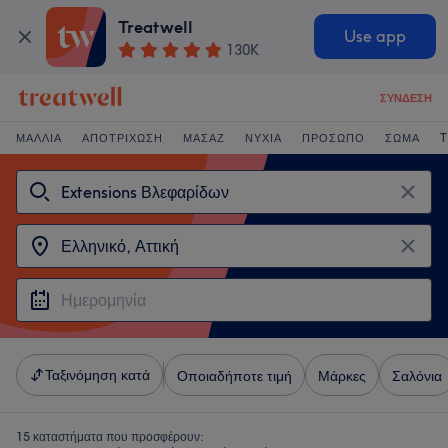
Treatwell
Use app
130K
ΣΎΝΔΕΣΗ
ΜΑΛΛΙΆ
ΑΠΟΤΡΊΧΩΣΗ
ΜΑΣΆΖ
ΝΎΧΙΑ
ΠΡΌΣΩΠΟ
ΣΏΜΑ
T
Ταξινόμηση κατά
Οποιαδήποτε τιμή
Μάρκες
Σαλόνια
15 καταστήματα που προσφέρουν: