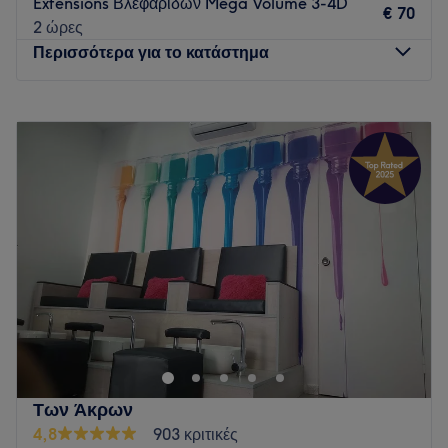
Extensions Βλεφαρίδων Mega Volume 3-4D
€ 70
2 ώρες
Περισσότερα για το κατάστημα
Δευτέρα
Κλειστό
Τρίτη
10:00
–
20:00
Τετάρτη
10:00
–
17:00
Πέμπτη
10:00
–
20:00
Παρασκευή
10:00
–
20:00
Σάββατο
10:00
–
19:00
Κυριακή
Κλειστό
Ένας minimal και κομψός χώρος περιποίησης που
αποπνέει ηρεμία και καθαρότητα. Οι ουδέτερες αποχρώσεις,
ο διακριτικός φωτισμός και οι λιτές γραμμές δημιουργούν μια
αίσθηση χαλάρωσης και πολυτέλειας, ιδανική για στιγμές
φροντίδας και ευεξίας.
Των Άκρων
Go to venue
4,8
903 κριτικές