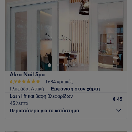
Πέμπτη
10:00
–
18:00
Παρασκευή
10:00
–
18:00
Σάββατο
10:00
–
18:00
Κυριακή
Κλειστό
Το Labrini Brami-Skin & Soul βρίσκεται στην Γλυφάδα και
προσφέρει μια μεγάλη γκάμα υπηρεσιών ομορφιάς
Go to venue
Akra Nail Spa
4,9
1684 κριτικές
Γλυφάδα, Αττική
Εμφάνιση στον χάρτη
Lash lift και βαφή βλεφαρίδων
€ 45
45 λεπτά
Περισσότερα για το κατάστημα
Δευτέρα
09:00
–
20:00