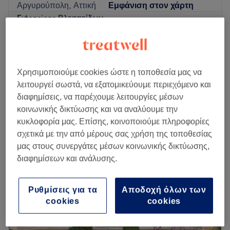
Αργυρούπολη, Αττική
Εμφάνιση στον χάρτη
Extensions Βλεφαρίδων
€ 50
2 ώρες
Extensions Βλεφαρίδων One to One
€ 50
2 ώρες
Χρησιμοποιούμε cookies ώστε η τοποθεσία μας να
Περισσότερα για το κατάστημα
λειτουργεί σωστά, να εξατομικεύουμε περιεχόμενο και
διαφημίσεις, να παρέχουμε λειτουργίες μέσων
Δευτέρα
Κλειστό
κοινωνικής δικτύωσης και να αναλύουμε την
Τρίτη
09:00
–
21:00
κυκλοφορία μας. Επίσης, κοινοποιούμε πληροφορίες
Τετάρτη
09:00
–
21:00
σχετικά με την από μέρους σας χρήση της τοποθεσίας
Πέμπτη
09:00
–
21:00
μας στους συνεργάτες μέσων κοινωνικής δικτύωσης,
Παρασκευή
09:00
–
21:00
διαφημίσεων και ανάλυσης.
Σάββατο
09:00
–
17:00
Κυριακή
Κλειστό
Ρυθμίσεις για τα
Αποδοχή όλων των
Το Των Άκρων στην Αργυρούπολη είναι ένας πρωτότυπα
cookies
cookies
διακοσμημένος χώρος αφιερωμένος στις υπηρεσίες
ομορφιάς. Προσφέρει πλήθος υπηρεσιών που σε φροντίζουν