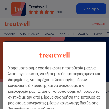
Treatwell
Use app
130K
ΣΎΝΔΕΣΗ
ΜΑΛΛΙΆ
ΑΠΟΤΡΊΧΩΣΗ
ΜΑΣΆΖ
ΝΎΧΙΑ
ΠΡΌΣΩΠΟ
ΣΏΜΑ
T
Χρησιμοποιούμε cookies ώστε η τοποθεσία μας να
λειτουργεί σωστά, να εξατομικεύουμε περιεχόμενο και
διαφημίσεις, να παρέχουμε λειτουργίες μέσων
κοινωνικής δικτύωσης και να αναλύουμε την
Ταξινόμηση κατά
Σαλόνια
Άμεσες Προσφορές
Βαθμολ
κυκλοφορία μας. Επίσης, κοινοποιούμε πληροφορίες
σχετικά με την από μέρους σας χρήση της τοποθεσίας
μας στους συνεργάτες μέσων κοινωνικής δικτύωσης,
Ένα κατάστημα που προσφέρει:
διαφημίσεων και ανάλυσης.