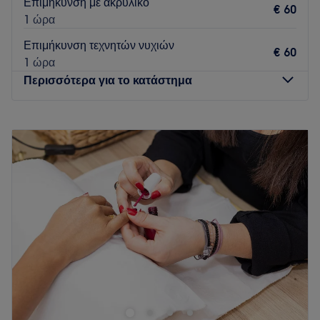
Επιμήκυνση με ακρυλικό
€ 60
1 ώρα
Επιμήκυνση τεχνητών νυχιών
€ 60
1 ώρα
Περισσότερα για το κατάστημα
Δευτέρα
08:00
–
20:00
Τρίτη
08:00
–
20:00
Τετάρτη
08:00
–
20:00
Πέμπτη
08:00
–
20:00
Παρασκευή
08:00
–
18:30
Σάββατο
08:00
–
18:30
Κυριακή
Κλειστό
Απόλαυσε μια μοναδική εμπειρία ομορφιάς στο Arti e Viso
Beauty & Nails Salon. Το κατάστημα προσφέρει υπηρεσίες
μανικιούρ και πεντικιούρ για όλες τις ανάγκες και τα γούστα,
ενώ ακόμα μπορείς να απολαύσεις και υπηρεσίες