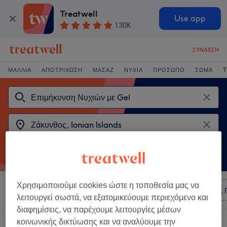
Treatwell
Use app
130K
ΣΎΝΔΕΣΗ
ΜΑΛΛΙΆ
ΑΠΟΤΡΊΧΩΣΗ
ΜΑΣΆΖ
ΝΎΧΙΑ
ΠΡΌΣΩΠΟ
ΣΏΜΑ
T
Χρησιμοποιούμε cookies ώστε η τοποθεσία μας να
Ταξινόμηση κατά
Οποιαδήποτε τιμή
Σαλόνια
Άμεσες 
λειτουργεί σωστά, να εξατομικεύουμε περιεχόμενο και
διαφημίσεις, να παρέχουμε λειτουργίες μέσων
κοινωνικής δικτύωσης και να αναλύουμε την
2 καταστήματα που προσφέρουν: