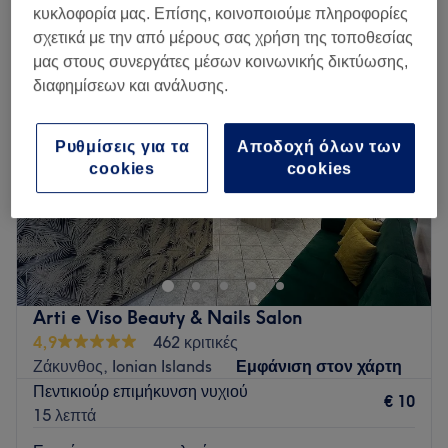
επιμήκυνση νυχιών με gel σε Ζάκυνθος, Ionian Islands
κυκλοφορία μας. Επίσης, κοινοποιούμε πληροφορίες
σχετικά με την από μέρους σας χρήση της τοποθεσίας
μας στους συνεργάτες μέσων κοινωνικής δικτύωσης,
διαφημίσεων και ανάλυσης.
Ρυθμίσεις για τα
Αποδοχή όλων των
cookies
cookies
Arti e Viso Beauty & Nails Salon
4,9
462 κριτικές
Ζάκυνθος, Ionian Islands
Εμφάνιση στον χάρτη
Πεντικιούρ επιμήκυνση νυχιού
€ 10
15 λεπτά