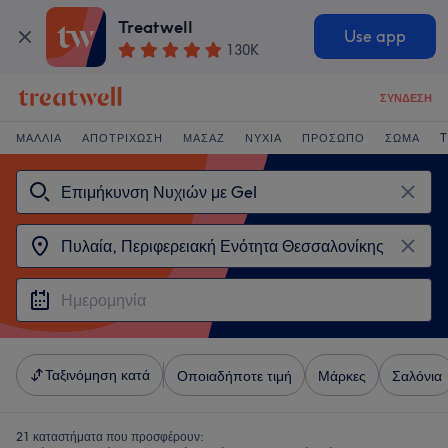
Treatwell
Use app
130K
ΣΎΝΔΕΣΗ
ΜΑΛΛΙΆ
ΑΠΟΤΡΊΧΩΣΗ
ΜΑΣΆΖ
ΝΎΧΙΑ
ΠΡΌΣΩΠΟ
ΣΏΜΑ
T
Ταξινόμηση κατά
Οποιαδήποτε τιμή
Μάρκες
Σαλόνια
21 καταστήματα που προσφέρουν: