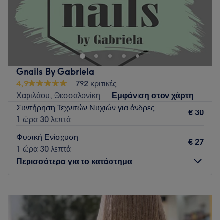
Το Noi Home Beaute στην Καλαμαριά είναι ένας μοντέρνος
χώρος, εξοπλισμένος με μηχανήματα τελευταίας τεχνολογίας
και καταρτισμένο προσωπικό που προσφέρει μεγάλη
ποικιλία θεραπειών προσώπου, σώματος, νυχιών και
άλλων. Πιστεύουν ότι η προσωπική ευεξία και η
Gnails By Gabriela
αυτοπεποίθηση είναι βασικά στοιχεία για μια ευτυχισμένη
4,9
792 κριτικές
ζωή και στόχος τους είναι να σου χαρίσουν μια
Χαριλάου, Θεσσαλονίκη
Εμφάνιση στον χάρτη
αναζωογονητική εμπειρία που θα σε κάνει να νιώσεις ευεξία
Συντήρηση Τεχνιτών Νυχιών για άνδρες
και ευτυχία.
€ 30
1 ώρα 30 λεπτά
Η ομάδα
:
Φυσική Ενίσχυση
€ 27
Οι εξειδικευμένοι επαγγελματίες του Noi θα σε βοηθήσουν
1 ώρα 30 λεπτά
να επιλέξεις τις κατάλληλες θεραπείες που ανταποκρίνονται
Περισσότερα για το κατάστημα
στις ανάγκες και τις προτιμήσεις σου.
Τι μας αρέσει:
Δευτέρα
Κλειστό
Περιβάλλον: Μοντέρνο, φιλόξενο.
Τρίτη
09:00
–
19:00
Ειδικεύονται σε: Μανικιούρ, θεραπείες προσώπου και
Τετάρτη
09:00
–
19:00
σώματος.