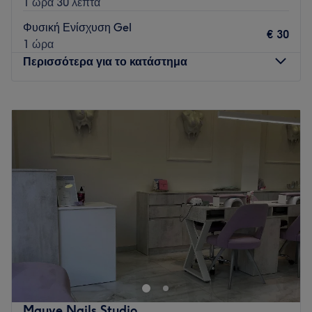
1 ώρα 30 λεπτά
Φυσική Ενίσχυση Gel
€ 30
1 ώρα
Περισσότερα για το κατάστημα
Δευτέρα
09:30
–
20:00
Τρίτη
09:30
–
20:00
Τετάρτη
09:30
–
20:00
Πέμπτη
09:30
–
20:00
Παρασκευή
09:30
–
20:00
Σάββατο
Κλειστό
Κυριακή
Κλειστό
Το "Nailed it unveiling beauty" είναι ένα κατάστημα
ονυχοπλαστικής που βρίσκεται στην Πυλαία. Εδώ, η ομάδα
του καταστήματος έχει ως στόχο να κάνει τους πελάτες να
αισθάνονται όμορφα και να αποκαλύπτει την εσωτερική τους
ομορφιά.
Mauve Nails Studio