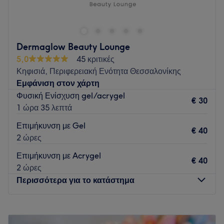
και προσφέρει μια μεγάλη γκάμα υπηρεσιών ομορφιάς.
Go to venue
Dermaglow Beauty Lounge
5,0
45 κριτικές
Κηφισιά, Περιφερειακή Ενότητα Θεσσαλονίκης
Εμφάνιση στον χάρτη
Φυσική Ενίσχυση gel/acrygel
€ 30
1 ώρα 35 λεπτά
Επιμήκυνση με Gel
€ 40
2 ώρες
Επιμήκυνση με Acrygel
€ 40
2 ώρες
Περισσότερα για το κατάστημα
Δευτέρα
09:00
–
21:00
Τρίτη
09:00
–
21:00