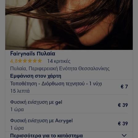
Κυριακή
Κλειστό
Το GlaM hair, nails & beauty saloon είναι ένα κομμωτήριο
που βρίσκεται στη Θεσσαλονίκη.
Η ομάδα
Το μέρος διαθέτει μια μικρή ομάδα από μέλη του
Fairynails Πυλαία
προσωπικού που φροντίζουν για τους πελάτες.
4,8
14 κριτικές
Τι μας αρέσει στο μέρος
Πυλαία, Περιφερειακή Ενότητα Θεσσαλονίκης
Περιβάλλον: {}
Εμφάνιση στον χάρτη
Ειδικεύονται σε: κομμωτική, ομορφιά
Τοποθέτηση - Διόρθωση τεχνητού - 1 νύχι
€ 7
Go to venue
15 λεπτά
Φυσική ενίσχυση με gel
€ 39
1 ώρα
Φυσική ενίσχυση με Acrygel
€ 39
1 ώρα
Περισσότερα για το κατάστημα