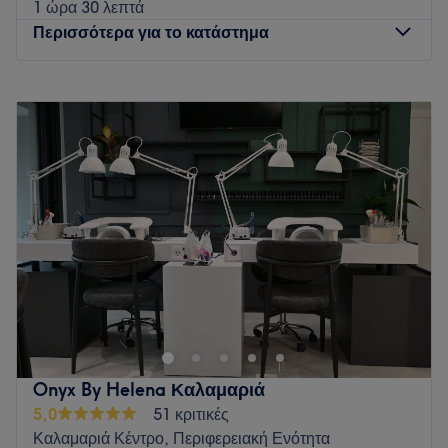
1 ώρα 30 λεπτά
Περισσότερα για το κατάστημα
Δευτέρα
10:00
–
20:00
Τρίτη
10:00
–
20:00
Τετάρτη
10:00
–
20:00
Πέμπτη
10:00
–
20:00
Παρασκευή
10:00
–
20:00
Σάββατο
10:00
–
20:00
Κυριακή
Κλειστό
Το κατάστημα βρίσκεται εντός του ΑΒ Βασιλόπουλος
Πυλαίας
Go to venue
Onyx By Helena Καλαμαριά
5,0
51 κριτικές
Καλαμαριά Κέντρο, Περιφερειακή Ενότητα