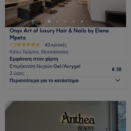
Καλαμαριά, αφιερωμένο στην ομορφιά και τη φροντίδα σας.
Go to venue
Onyx Art of luxury Hair & Nails by Elena
Mpeta
5,0
43 κριτικές
Κάτω Τούμπα, Θεσσαλονίκη
Εμφάνιση στον χάρτη
Επιμήκυνση Νυχιών Gel/Acrygel
€ 38
2 ώρες
Περισσότερα για το κατάστημα
Δευτέρα
Κλειστό
Τρίτη
10:00
–
20:00
Τετάρτη
10:00
–
20:00
Πέμπτη
10:00
–
20:00
Παρασκευή
10:00
–
20:00