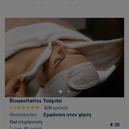
Δευτέρα
10:00
–
20:00
Τρίτη
10:00
–
20:00
Τετάρτη
10:00
–
20:00
Πέμπτη
10:00
–
20:00
Παρασκευή
10:00
–
20:00
Σάββατο
10:00
–
16:00
Κυριακή
Κλειστό
Go to venue
Bioaesthetics Τούμπα
4,9
828 κριτικές
Θεσσαλονίκη
Εμφάνιση στον χάρτη
Gel επιμήκυνση
€ 30
1 ώρα 45 λεπτά