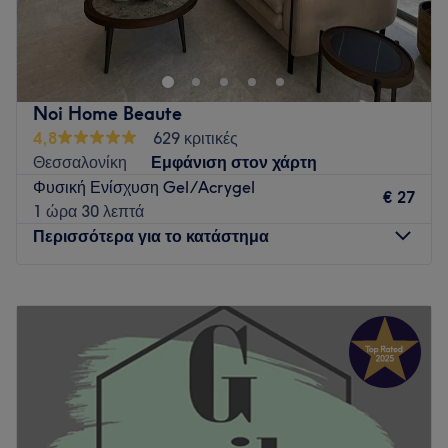
Go to venue
Noi Home Beaute
4,8
629 κριτικές
Θεσσαλονίκη
Εμφάνιση στον χάρτη
Φυσική Ενίσχυση Gel/Acrygel
€ 27
1 ώρα 30 λεπτά
Περισσότερα για το κατάστημα
Δευτέρα
10:00
–
20:00
Τρίτη
10:00
–
20:00
Τετάρτη
10:00
–
20:00
Πέμπτη
10:00
–
20:00
Παρασκευή
10:00
–
20:00
Σάββατο
09:00
–
17:00
Κυριακή
Κλειστό