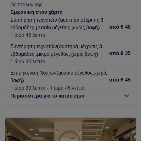
Θεσσαλονίκης
Εμφάνιση στον χάρτη
Συντήρηση τεχνητών (αυστηρά μέχρι τις 3
από
€ 40
εβδομάδες,μεσαίο μέγεθος,χωρίς βαφή)
1 ώρα 45 λεπτά
Συντήρηση τεχνητών(αυστηρά μέχρι τις 3
από
€ 35
εβδομάδες ,μικρό μέγεθος,χωρίς βαφή)
1 ώρα 30 λεπτά
Επιμήκυνση Νυχιών(μεσαίο μέγεθος,χωρίς
από
€ 45
βαφή)
1 ώρα 30 λεπτά - 1 ώρα 45 λεπτά
Περισσότερα για το κατάστημα
Δευτέρα
10:00
–
21:00
Τρίτη
10:00
–
21:00
Τετάρτη
10:00
–
21:00
Πέμπτη
10:00
–
21:00