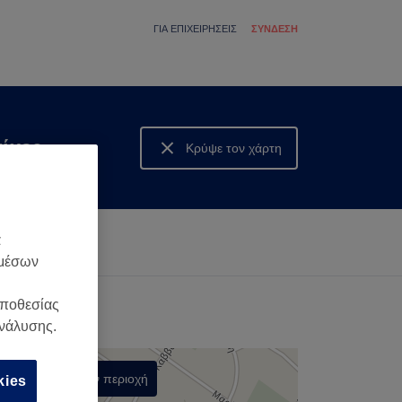
ΓΙΑ ΕΠΙΧΕΙΡΉΣΕΙΣ
ΣΎΝΔΕΣΗ
ίκες
Κρύψε τον χάρτη
Δες τον χάρτη
α
 μέσων
οποθεσίας
ανάλυσης.
Αναζήτηση στην περιοχή
kies