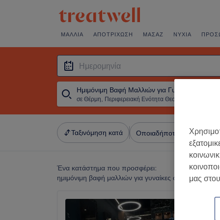
ΜΑΛΛΙΆ
ΑΠΟΤΡΊΧΩΣΗ
ΜΑΣΆΖ
ΝΎΧΙΑ
ΠΡΌΣ
Ημιμόνιμη Βαφή Μαλλιών για Γυναίκες
σε Θέρμη, Περιφερειακή Ενότητα Θεσσαλονίκης
・
Ημερομ
Χρησιμοπ
Ταξινόμηση κατά
Οποιαδήποτε τιμή
Σαλό
εξατομικ
κοινωνικ
κοινοποι
Ένα κατάστημα που προσφέρει:
ημιμόνιμη βαφή μαλλιών για γυναίκες σε Θέρμη, Πε
μας στου
Tsarou
4,9