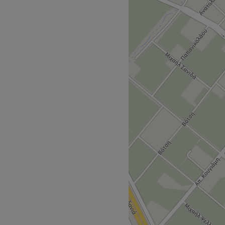
φιάς για να καλύψει τις
 προσωπικού που φροντίζουν
ατίες που εργάζονται από
 αισθάνεται ευχαριστημένος
Go to venue