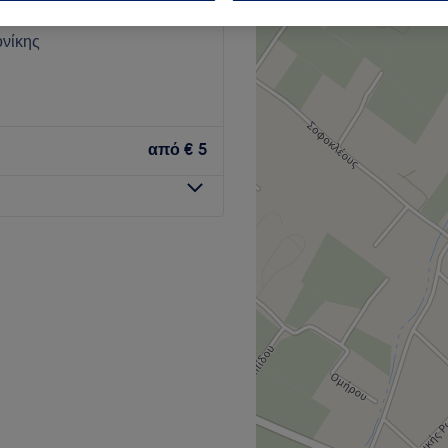
Περιφερειακή Ενότητα
νίκης
από
€ 5
 που βρίσκεται στη Θέρμη.