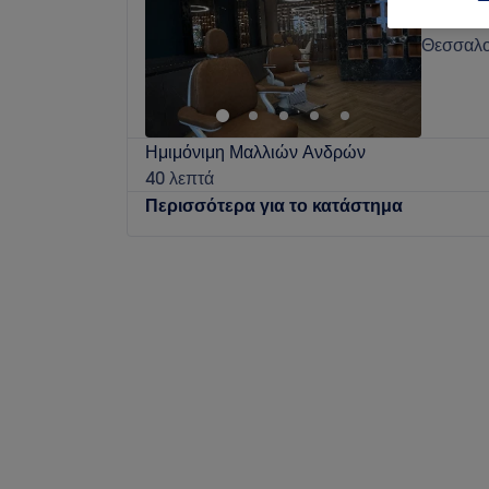
Θέρμη, 
Θεσσαλο
Ημιμόνιμη Μαλλιών Ανδρών
40 λεπτά
Περισσότερα για το κατάστημα
Δευτέρα
10:00
–
17:00
Τρίτη
09:00
–
20:00
Τετάρτη
09:00
–
20:00
Πέμπτη
09:00
–
20:00
Παρασκευή
09:00
–
20:00
Σάββατο
09:00
–
15:30
Κυριακή
Κλειστό
Το TSAROUHAS Θέρμη είναι ένα κομμωτήριο