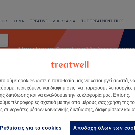
ΩΠΟ
ΣΏΜΑ
TREATWELL ΔΩΡΟΚΆΡΤΑ
THE TREATMENT FILES
Ημιμόνιμη βαφή μαλλιών για γυνα
ηνία
οιούμε cookies ώστε η τοποθεσία μας να λειτουργεί σωστά, ν
νια
Άμεσες Προσφορές
Βαθμολογία
εύουμε περιεχόμενο και διαφημίσεις, να παρέχουμε λειτουργίες
ής δικτύωσης και να αναλύουμε την κυκλοφορία μας. Επίσης,
ούμε πληροφορίες σχετικά με την από μέρους σας χρήση της τ
ριφερειακή Ενότητα Θεσσαλονίκης
ς συνεργάτες μέσων κοινωνικής δικτύωσης, διαφημίσεων και 
+
has Coiffure Θέρμη
Ρυθμίσεις για τα cookies
Αποδοχή όλων των coo
1052 κριτικές
−