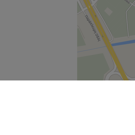
Macedonia
>