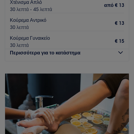
Χτένισμα Απλό
από
€ 13
30 λεπτά - 45 λεπτά
Κούρεμα Αντρικό
€ 13
30 λεπτά
Κούρεμα Γυναικείο
€ 15
30 λεπτά
Περισσότερα για το κατάστημα
Δευτέρα
Κλειστό
Τρίτη
09:00
–
20:00
Τετάρτη
09:00
–
20:00
Πέμπτη
09:00
–
20:00
Παρασκευή
09:00
–
20:00
Σάββατο
09:00
–
16:00
Κυριακή
Κλειστό
Το ST Styling Time στο Ωραιόκαστρο είναι ένας μοντέρνος
χώρος που προσφέρει υπηρεσίες κομμωτικής για όλα τα