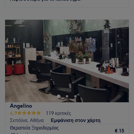
Τι μας αρέσει:
Περιβάλλον: Φιλικό, χαλαρωτικό.
Δευτέρα
09:00
–
18:00
Ειδικεύονται σε: Κομμωτική.
Τρίτη
09:00
–
18:00
Go to venue
Τετάρτη
09:00
–
18:00
Πέμπτη
09:00
–
18:00
Παρασκευή
09:00
–
18:00
Σάββατο
08:00
–
17:00
Κυριακή
Κλειστό
To Νικόλας Πρέκας- Ευτυχίδου στο Παγκράτι είναι ένας
χώρος ομορφιάς που προσφέρει εκλεπτυσμένη εμπειρία
στους πελάτες του. Σε έναν σύγχρονο και καλαίσθητο χώρο,
το κατάστημα παρέχει υψηλής ποιότητας υπηρεσίες
ομορφιάς, συμπεριλαμβανομένων των κορυφαίων
Angelino
προϊόντων. Εδώ, μπορείς να απολαύσεις μια πλήρη γκάμα
4,9
119 κριτικές
υπηρεσιών ομορφιάς, από επαγγελματικά κουρέματα και
Σεπόλια, Αθήνα
Εμφάνιση στον χάρτη
βαφές μαλλιών, μέχρι μακιγιάζ και περιποιήσεις νυχιών. Με
Θεραπεία Ξηροδερμίας
έμπειρους επαγγελματίες και προσεγμένες υπηρεσίες, το
€ 15