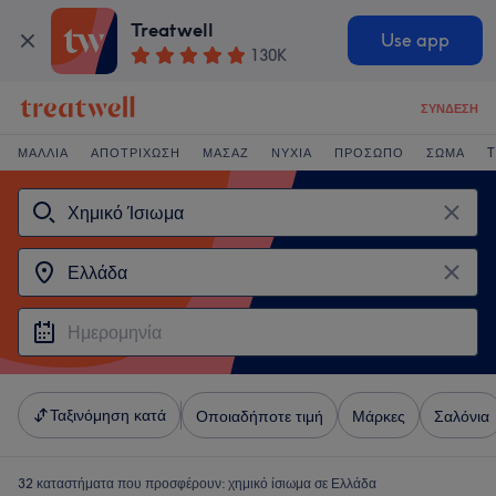
Treatwell
Use app
130K
ΣΎΝΔΕΣΗ
ΜΑΛΛΙΆ
ΑΠΟΤΡΊΧΩΣΗ
ΜΑΣΆΖ
ΝΎΧΙΑ
ΠΡΌΣΩΠΟ
ΣΏΜΑ
T
Ταξινόμηση κατά
Οποιαδήποτε τιμή
Μάρκες
Σαλόνια
32 καταστήματα που προσφέρουν:
χημικό ίσιωμα σε Ελλάδα