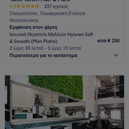
συναντούν την ακρίβεια και την ισορροπία.
4,9
337 κριτικές
Go to venue
Σταυρούπολη, Περιφερειακή Ενότητα
Θεσσαλονίκης
Εμφάνιση στον χάρτη
Ισιωτική Θεραπεία Μαλλιών Hyloren Soft
από
€ 250
& Smooth (Mon Platin)
2 ώρες 30 λεπτά - 3 ώρες 15 λεπτά
Περισσότερα για το κατάστημα
Δευτέρα
Κλειστό
Τρίτη
10:00
–
21:00
Τετάρτη
10:00
–
18:00
Πέμπτη
10:00
–
21:00
Παρασκευή
10:00
–
21:00
Σάββατο
09:00
–
16:00
Κυριακή
Κλειστό
Ένα ωραίο hairstyle πάντα ανεβάζει την διάθεση.