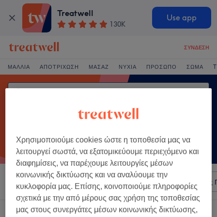
Treatwell
Use app
130K
ΣΎΝΔΕΣΗ
ΜΑΛΛΙΆ
ΑΠΟΤΡΊΧΩΣΗ
ΜΑΣΆΖ
ΝΎΧΙΑ
ΠΡΌΣΩΠΟ
ΣΏΜΑ
T
Χρησιμοποιούμε cookies ώστε η τοποθεσία μας να
λειτουργεί σωστά, να εξατομικεύουμε περιεχόμενο και
διαφημίσεις, να παρέχουμε λειτουργίες μέσων
κοινωνικής δικτύωσης και να αναλύουμε την
Ταξινόμηση κατά
Οποιαδήποτε τιμή
Σαλόνια
Άμεσες 
κυκλοφορία μας. Επίσης, κοινοποιούμε πληροφορίες
σχετικά με την από μέρους σας χρήση της τοποθεσίας
μας στους συνεργάτες μέσων κοινωνικής δικτύωσης,
Ένα κατάστημα που προσφέρει: