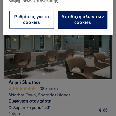
διαφημίσεων και ανάλυσης.
χαλαρωτικό μασάζ σε Skiathos Town, Sporades Islands
Ρυθμίσεις για τα
Αποδοχή όλων των
cookies
cookies
Anjeli Skiathos
4,9
38 κριτικές
Skiathos Town, Sporades Islands
Εμφάνιση στον χάρτη
Χαλαρωτικό μασάζ 50'
€ 65
1 ώρα