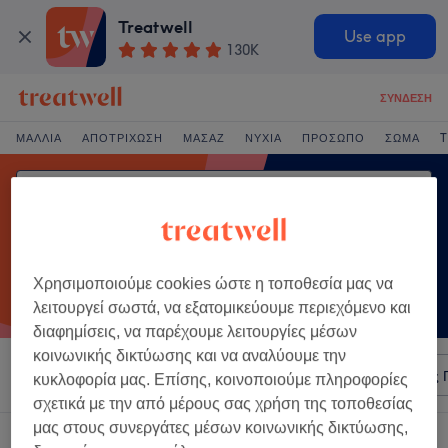
Treatwell
Use app
130K
ΣΎΝΔΕΣΗ
ΜΑΛΛΙΆ
ΑΠΟΤΡΊΧΩΣΗ
ΜΑΣΆΖ
ΝΎΧΙΑ
ΠΡΌΣΩΠΟ
ΣΏΜΑ
T
Χρησιμοποιούμε cookies ώστε η τοποθεσία μας να
λειτουργεί σωστά, να εξατομικεύουμε περιεχόμενο και
διαφημίσεις, να παρέχουμε λειτουργίες μέσων
κοινωνικής δικτύωσης και να αναλύουμε την
Ταξινόμηση κατά
Οποιαδήποτε τιμή
Σαλόνια
Άμεσες 
κυκλοφορία μας. Επίσης, κοινοποιούμε πληροφορίες
σχετικά με την από μέρους σας χρήση της τοποθεσίας
μας στους συνεργάτες μέσων κοινωνικής δικτύωσης,
Ένα κατάστημα που προσφέρει: