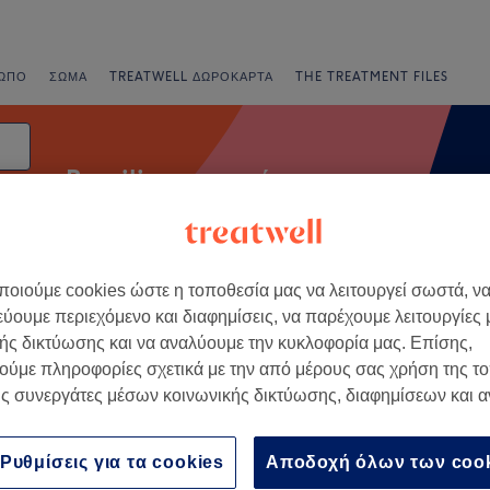
ΩΠΟ
ΣΏΜΑ
TREATWELL ΔΩΡΟΚΆΡΤΑ
THE TREATMENT FILES
Brazilian αποτρίχωση
οιούμε cookies ώστε η τοποθεσία μας να λειτουργεί σωστά, ν
νια
Άμεσες Προσφορές
Βαθμολογία
εύουμε περιεχόμενο και διαφημίσεις, να παρέχουμε λειτουργίες
ής δικτύωσης και να αναλύουμε την κυκλοφορία μας. Επίσης,
ούμε πληροφορίες σχετικά με την από μέρους σας χρήση της τ
ση κοντά Νέα Αρτάκη, Εύβοια
ς συνεργάτες μέσων κοινωνικής δικτύωσης, διαφημίσεων και 
+
4 You Χαλκίδα – Έξω
τσα
−
Ρυθμίσεις για τα cookies
Αποδοχή όλων των coo
149 κριτικές