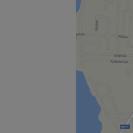
ανικιουρ-Πεντικιουρ και
ισκεται στην Χαλκιδα στην
UMBO με πολυ μεγαλο παρκιν
Go to venue