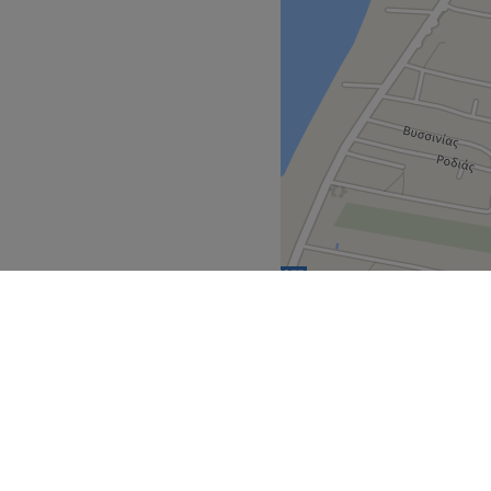
Central Greece
>