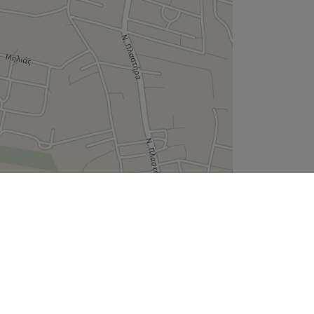
Leaflet
| ©
OpenStreetMap
contributors