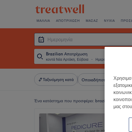
ΜΑΛΛΙΆ
ΑΠΟΤΡΊΧΩΣΗ
ΜΑΣΆΖ
ΝΎΧΙΑ
ΠΡΌΣ
Brazilian Αποτρίχωση
κοντά Νέα Αρτάκη, Εύβοια
・
Ημερομηνία
Χρησιμοπ
Ταξινόμηση κατά
Οποιαδήποτε τιμή
Σαλό
εξατομικ
κοινωνικ
κοινοποι
Ένα κατάστημα που προσφέρει:
brazilian αποτρίχω
μας στου
Nails 
Παναγί
4,9