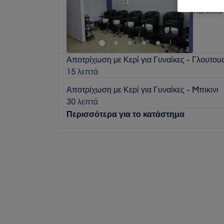
Χαλκίδα
Αποτρίχωση με Κερί για Γυναίκες - Γλουτου
15 λεπτά
Αποτρίχωση με Κερί για Γυναίκες - Mπικινι
30 λεπτά
Περισσότερα για το κατάστημα
Δευτέρα
09:00
–
17:00
Τρίτη
09:00
–
21:00
Τετάρτη
09:00
–
21:00
Πέμπτη
09:00
–
21:00
Παρασκευή
09:00
–
21:00
Σάββατο
09:00
–
17:00
Κυριακή
Κλειστό