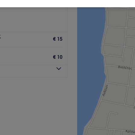
ς
€ 15
€ 10