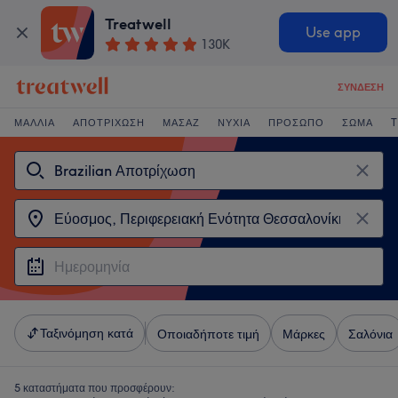
Treatwell
Use app
130K
ΣΎΝΔΕΣΗ
ΜΑΛΛΙΆ
ΑΠΟΤΡΊΧΩΣΗ
ΜΑΣΆΖ
ΝΎΧΙΑ
ΠΡΌΣΩΠΟ
ΣΏΜΑ
T
Ταξινόμηση κατά
Οποιαδήποτε τιμή
Μάρκες
Σαλόνια
5 καταστήματα που προσφέρουν: