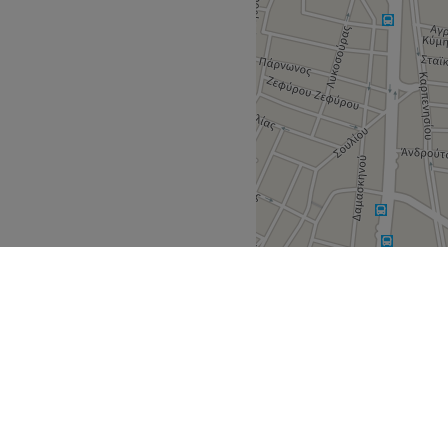
Go to venue
α
Αττική
Περιστέρι
>
>