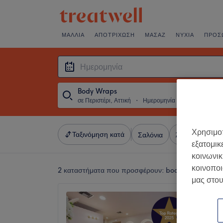
ΜΑΛΛΙΆ
ΑΠΟΤΡΊΧΩΣΗ
ΜΑΣΆΖ
ΝΎΧΙΑ
ΠΡΌΣ
Body Wraps
σε Περιστέρι, Αττική
・
Ημερομηνία
Χρησιμοπ
Ταξινόμηση κατά
Σαλόνια
Άμεσες Προσφ
εξατομικ
κοινωνικ
κοινοποι
2 καταστήματα που προσφέρουν:
body wraps σε Περ
μας στου
Afrodit
5,0
Περιστέρ