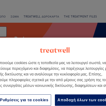
ΩΠΟ
ΣΏΜΑ
TREATWELL ΔΩΡΟΚΆΡΤΑ
THE TREATMENT FILES
Body wraps
οιούμε cookies ώστε η τοποθεσία μας να λειτουργεί σωστά, ν
ορές
Βαθμολογία
εύουμε περιεχόμενο και διαφημίσεις, να παρέχουμε λειτουργίες
ής δικτύωσης και να αναλύουμε την κυκλοφορία μας. Επίσης,
ούμε πληροφορίες σχετικά με την από μέρους σας χρήση της τ
ιστέρι, Αττική
ς συνεργάτες μέσων κοινωνικής δικτύωσης, διαφημίσεων και 
+
e's Beaute
476 κριτικές
−
Ρυθμίσεις για τα cookies
Αποδοχή όλων των coo
ι, Αττική