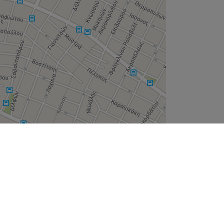
Leaflet
| ©
OpenStreetMap
contributors