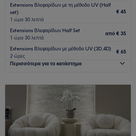
Go to venue
Extensions Βλεφαρίδων με τη μέθοδο UV (Half
€ 45
set)
1 ώρα 30 λεπτά
Extensions Βλεφαρίδων Half Set
από
€ 35
1 ώρα 30 λεπτά
Extensions Βλεφαρίδων με μέθοδο UV (3D,4D)
€ 65
2 ώρες
Περισσότερα για το κατάστημα
Δευτέρα
09:00
–
21:00
Τρίτη
09:00
–
21:00
Τετάρτη
09:00
–
21:00
Πέμπτη
09:00
–
21:00
Παρασκευή
09:00
–
21:00
Σάββατο
09:00
–
14:00
Κυριακή
Κλειστό