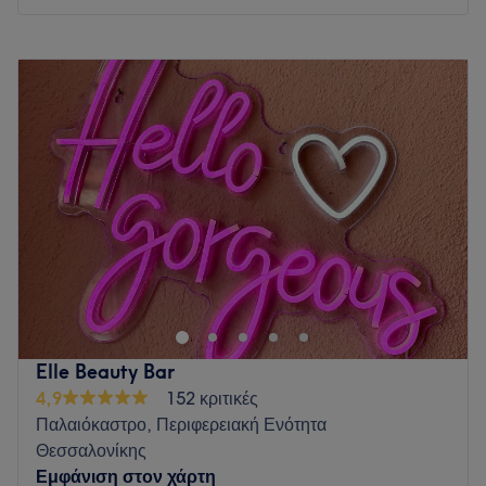
Δευτέρα
12:00
–
21:00
Τρίτη
12:00
–
21:00
Τετάρτη
12:00
–
21:00
Πέμπτη
12:00
–
21:00
Παρασκευή
12:00
–
21:00
Σάββατο
11:00
–
17:00
Κυριακή
Κλειστό
ΔΕΝ ΕΞΥΠΗΡΕΤΟΥΜΕ ΑΤΟΜΑ ΚΑΤΩ ΤΩΝ 18 ΕΤΩΝ ΓΙΑ
ΤΙΣ ΥΠΗΡΕΣΙΕΣ ΜΑΣ
Στο Queen Up στον Εύοσμο παρέχουμε εξειδικευμένες
υπηρεσίες ομορφιάς, όπως lash extensions, lash lift, brow
lamination και επαγγελματικό μακιγιάζ, με έμφαση στη
Elle Beauty Bar
λεπτομέρεια, την ασφάλεια και την υψηλή ποιότητα των
4,9
152 κριτικές
υλικών. Κάθε εφαρμογή προσφέρει αποτέλεσμα που
Παλαιόκαστρο, Περιφερειακή Ενότητα
αναδεικνύει τη φυσική σας ομορφιά, με επαγγελματισμό και
Θεσσαλονίκης
πολυτέλεια.
Εμφάνιση στον χάρτη