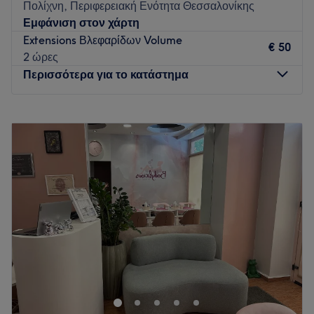
Πολίχνη, Περιφερειακή Ενότητα Θεσσαλονίκης
μεγάλη έμφαση στην καθαριότητα ιατρικών προτύπων και
Εμφάνιση στον χάρτη
στη χρήση άριστης ποιότητας υλικών και εργαλείων.
Extensions Βλεφαρίδων Volume
€ 50
Go to venue
2 ώρες
Περισσότερα για το κατάστημα
Δευτέρα
09:00
–
21:00
Τρίτη
09:00
–
21:00
Τετάρτη
09:00
–
21:00
Πέμπτη
09:00
–
21:00
Παρασκευή
09:00
–
21:00
Σάββατο
10:00
–
18:00
Κυριακή
Κλειστό
Το Peachy Nails & More στην Πολίχνη Θεσσαλονίκης είναι ο
χώρος που ψάχνεις αν ενδιαφέρεσαι να περιποιηθείς τον
εαυτό σου με υπηρεσίες περιποίησης άκρων, αποτρίχωσης
με κερί, lash lift, brow lift και μασάζ. Δώσε στον εαυτό σου