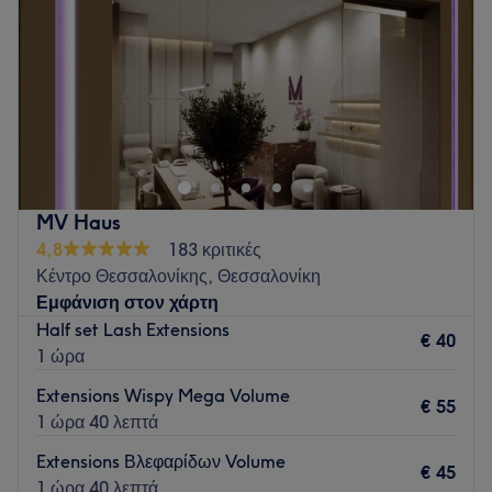
Σάββατο
10:00
–
17:00
Κυριακή
Κλειστό
Στο BeautyVibes δημιουργούμε μια ξεχωριστή εμπειρία
περιποίησης για κάθε γυναίκα που θέλει να νιώθει όμορφη
κάθε στιγμή! Ο χώρος μας, ροζ και ζεστός, βρίσκεται στην
καρδιά της Θεσσαλονίκης και είναι το ιδανικό spot για λίγη
απαραίτητη self-care.
MV Haus
Go to venue
4,8
183 κριτικές
Κέντρο Θεσσαλονίκης, Θεσσαλονίκη
Εμφάνιση στον χάρτη
Half set Lash Extensions
€ 40
1 ώρα
Extensions Wispy Mega Volume
€ 55
1 ώρα 40 λεπτά
Extensions Βλεφαρίδων Volume
€ 45
1 ώρα 40 λεπτά