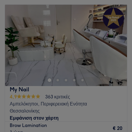
Go to venue
Δευτέρα
10:00
–
20:00
Τρίτη
10:00
–
20:00
Τετάρτη
10:00
–
20:00
Πέμπτη
10:00
–
20:00
Παρασκευή
10:00
–
20:00
Σάββατο
Κλειστό
Κυριακή
Κλειστό
Το Maya Beauty Studio βρίσκεται στην Θεσσαλονίκη και
παρέχει εξειδικευμένες υπηρεσίες τοποθέτησης βλεφαρίδων.
Go to venue
My Nail
4,9
363 κριτικές
Αμπελόκηποι, Περιφερειακή Ενότητα
Θεσσαλονίκης
Εμφάνιση στον χάρτη
Brow Lamination
€ 20