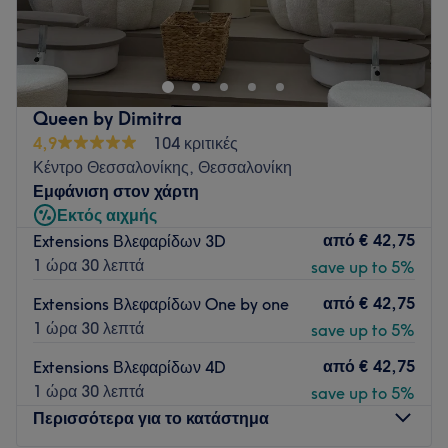
Αν θέλεις για λίγο να ξεφύγεις από τους απαιιτητικούς
ρυθμούς της καθημερινότητας στο Elle Beauty Bar θα βρεις
τον χώρο που ψάχνεις. Το κατάστημα βρίσκεται στο
Μελισσοχώρι Θεσσαλονίκης και προσφέρει μεγάλη γκάμα
υπηρεσιών ομορφιάς και χαλάρωσης. Μπορείς να κλείσεις
Queen by Dimitra
ραντεβού για μανικιούρ, πεντικιούρ, αποτρίχωση,
4,9
104 κριτικές
βλεφαρίδες, μασάζ, μακιγιάζ, θεραπείες προσώπου ακόμα
Κέντρο Θεσσαλονίκης, Θεσσαλονίκη
και Korean spa. Αφέσου στα χέρια των ειδικών και χάρισε
Εμφάνιση στον χάρτη
στον εαυτό σου την περιποίηση που του αξίζει.
Εκτός αιχμής
Go to venue
από
€ 42,75
Extensions Βλεφαρίδων 3D
1 ώρα 30 λεπτά
save up to 5%
από
€ 42,75
Extensions Βλεφαρίδων One by one
1 ώρα 30 λεπτά
save up to 5%
από
€ 42,75
Extensions Βλεφαρίδων 4D
1 ώρα 30 λεπτά
save up to 5%
Περισσότερα για το κατάστημα