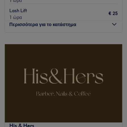
1 ώρα
Lash Lift
€ 25
1 ώρα
Περισσότερα για το κατάστημα
Δευτέρα
09:00
–
21:00
Τρίτη
09:00
–
21:00
Τετάρτη
09:00
–
21:00
Πέμπτη
09:00
–
21:00
Παρασκευή
09:00
–
21:00
Σάββατο
10:00
–
18:00
Κυριακή
Κλειστό
Το My Nail είναι χώρος φρέσκος, καθαρός, με μοντέρνο
εσωτερικό design που προσφέρει τις πιο σύγχρονες τεχνικές
στον χώρο της ομορφιάς. Βρες λίγο χρόνο από την
καθημερινότητά σου και αφέσου σε χέρια που θα
απογειώσουν την αυτοπεποίθησή σου και θα σε κάνουν να
His & Hers