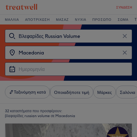
ΣΎΝΔΕΣΗ
ΜΑΛΛΙΆ
ΑΠΟΤΡΊΧΩΣΗ
ΜΑΣΆΖ
ΝΎΧΙΑ
ΠΡΌΣΩΠΟ
ΣΏΜΑ
T
Ταξινόμηση κατά
Οποιαδήποτε τιμή
Μάρκες
Σαλόνια
32 καταστήματα που προσφέρουν:
βλεφαρίδες russian volume σε Macedonia