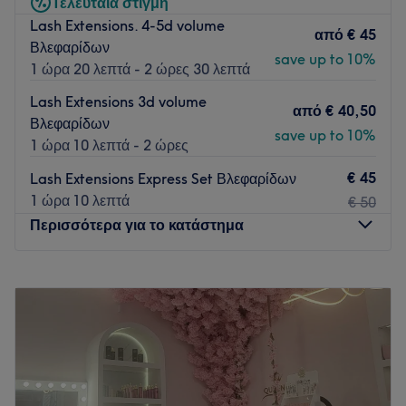
Τελευταία στιγμή
Lash Extensions. 4-5d volume
από
€ 45
Βλεφαρίδων
save up to 10%
1 ώρα 20 λεπτά - 2 ώρες 30 λεπτά
Lash Extensions 3d volume
από
€ 40,50
Βλεφαρίδων
save up to 10%
1 ώρα 10 λεπτά - 2 ώρες
€ 45
Lash Extensions Express Set Βλεφαρίδων
1 ώρα 10 λεπτά
€ 50
Περισσότερα για το κατάστημα
Δευτέρα
10:00
–
20:00
Τρίτη
10:00
–
20:00
Τετάρτη
10:00
–
20:00
Πέμπτη
10:00
–
20:00
Παρασκευή
10:00
–
20:00
Σάββατο
Κλειστό
Κυριακή
11:00
–
16:00