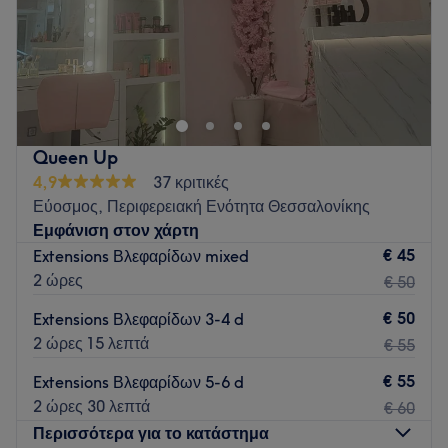
A boutique lash studio dedicated exclusively to lash
extensions and lash lift treatments. Known for signature
techniques, customised styling and a detail-focused
approach, we create refined looks tailored to every client.
The studio offers a private one-to-one experience in a
Queen Up
calm, beautifully designed space with music and
4,9
37 κριτικές
exceptional comfort throughout every appointment.
Εύοσμος, Περιφερειακή Ενότητα Θεσσαλονίκης
Go to venue
Εμφάνιση στον χάρτη
€ 45
Extensions Βλεφαρίδων mixed
2 ώρες
€ 50
€ 50
Extensions Βλεφαρίδων 3-4 d
2 ώρες 15 λεπτά
€ 55
€ 55
Extensions Βλεφαρίδων 5-6 d
2 ώρες 30 λεπτά
€ 60
Περισσότερα για το κατάστημα