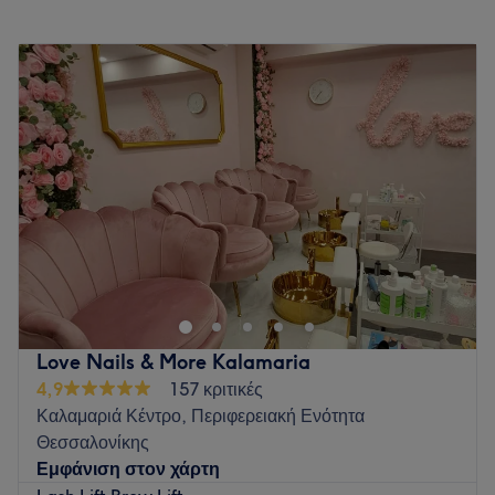
Δευτέρα
Κλειστό
Τρίτη
11:00
–
19:00
Τετάρτη
11:00
–
19:00
Πέμπτη
11:00
–
19:00
Παρασκευή
11:00
–
19:00
Σάββατο
09:00
–
17:00
Κυριακή
Κλειστό
Στην καρδιά της Θεσσαλονίκης, δημιουργήσαμε έναν χώρο
αφιερωμένο αποκλειστικά σε εσένα. Ένα σύγχρονο
κατάστημα που συνδυάζει περιποίηση νυχιών, κομμωτήριο,
βλεφαρίδες και ημιμόνιμο μακιγιάζ (φρύδια, eyeliner &
tattoo) — όλα σε ένα σημείο, για να έχεις το αποτέλεσμα
Love Nails & More Kalamaria
που ονειρεύεσαι χωρίς περιττές μετακινήσεις. Βρισκόμαστε
4,9
157 κριτικές
σε κομβικό σημείο στο κέντρο, δίπλα σε στάση λεωφορείου
Καλαμαριά Κέντρο, Περιφερειακή Ενότητα
& μετρό. Εδώ, δεν προσφέρουμε απλά υπηρεσίες.
Θεσσαλονίκης
Δημιουργούμε εμπειρίες που σε κάνουν να νιώθεις
Εμφάνιση στον χάρτη
αυτοπεποίθηση, φροντίδα και πολυτέλεια σε κάθε σου