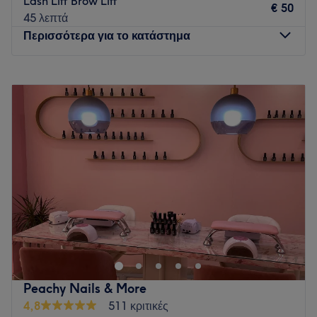
Lash Lift Brow Lift
επίσκεψη. Από ένα minimal manicure μέχρι ένα
€ 50
45 λεπτά
ολοκληρωμένο beauty transformation, η ομάδα μας είναι
Περισσότερα για το κατάστημα
εδώ για να αναδείξει την καλύτερη εκδοχή σου.
Go to venue
Δευτέρα
09:00
–
21:00
Τρίτη
09:00
–
21:00
Τετάρτη
09:00
–
21:00
Πέμπτη
09:00
–
21:00
Παρασκευή
09:00
–
21:00
Σάββατο
09:00
–
17:00
Κυριακή
Κλειστό
Το Love Nails & More στην Καλαμαριά «παραμυθένιος
πολυχώρος ομορφιάς» που συνδυάζει την υψηλή αισθητική
με την επαγγελματική φροντίδα. Ο χώρος ξεχωρίζει για τον
ρομαντισμό του, προσφέροντας μια αίσθηση διακριτικής
πολυτέλειας. Εξειδικεύεται σε υπηρεσίες μανικιούρ,
Peachy Nails & More
πεντικιούρ και nail art, τεχνητά νύχια, περιποίηση φρυδιών,
4,8
511 κριτικές
μασάζ, αποτρίχωση, lash lift και brow lamination. Δίνουμε