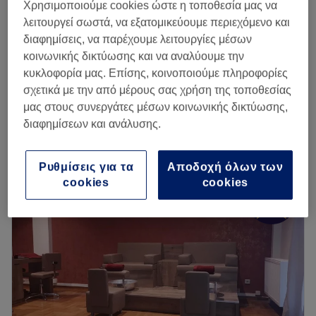
€ 69
Χρησιμοποιούμε cookies ώστε η τοποθεσία μας να
2 ώρες 30 λεπτά
λειτουργεί σωστά, να εξατομικεύουμε περιεχόμενο και
από
€ 40
Βαθύς Καθαρισμός Προσώπου
διαφημίσεις, να παρέχουμε λειτουργίες μέσων
1 ώρα 45 λεπτά
save up to 20%
κοινωνικής δικτύωσης και να αναλύουμε την
κυκλοφορία μας. Επίσης, κοινοποιούμε πληροφορίες
€ 57
ΜΑΝ.ΗΜΙ.+ΒΑΘΥΣ ΚΑΘΑΡΙΣΜΟΣ ΠΡΟΣΩΠΟΥ
σχετικά με την από μέρους σας χρήση της τοποθεσίας
2 ώρες 30 λεπτά
€ 69
μας στους συνεργάτες μέσων κοινωνικής δικτύωσης,
Περισσότερα για το κατάστημα
διαφημίσεων και ανάλυσης.
Δευτέρα
Κλειστό
Ρυθμίσεις για τα
Αποδοχή όλων των
Τρίτη
09:00
–
21:00
cookies
cookies
Τετάρτη
09:00
–
21:00
Πέμπτη
09:00
–
21:00
Παρασκευή
09:00
–
21:00
Σάββατο
10:00
–
18:00
Κυριακή
Κλειστό
To RF SPA δημιουργήθηκε από έμπειρη ομάδα με υπηρεσίες
υψηλού επιπέδου και απαιτήσεων στην περιποίηση άκρων