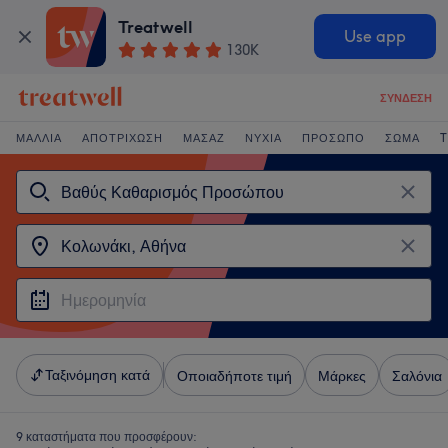
Treatwell
Use app
130K
ΣΎΝΔΕΣΗ
ΜΑΛΛΙΆ
ΑΠΟΤΡΊΧΩΣΗ
ΜΑΣΆΖ
ΝΎΧΙΑ
ΠΡΌΣΩΠΟ
ΣΏΜΑ
T
Ταξινόμηση κατά
Οποιαδήποτε τιμή
Μάρκες
Σαλόνια
9 καταστήματα που προσφέρουν: