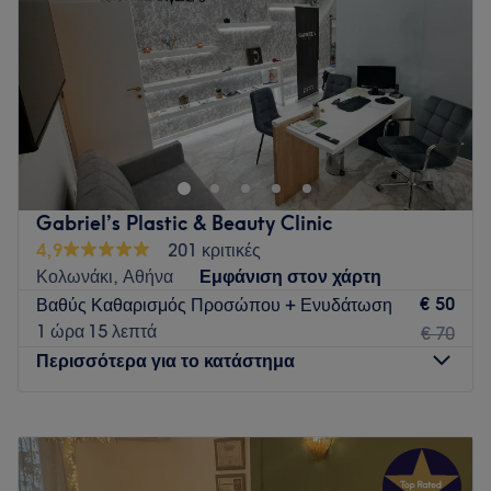
Σάββατο
10:00
–
18:00
Κυριακή
Κλειστό
Go to venue
Gabriel’s Plastic & Beauty Clinic
4,9
201 κριτικές
Κολωνάκι, Αθήνα
Εμφάνιση στον χάρτη
€ 50
Βαθύς Καθαρισμός Προσώπου + Ενυδάτωση
1 ώρα 15 λεπτά
€ 70
Περισσότερα για το κατάστημα
Δευτέρα
13:00
–
20:00
Τρίτη
13:00
–
21:00
Τετάρτη
13:00
–
20:00