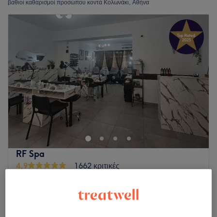
βαθιοί καθαρισμοί προσώπου κοντά Κολωνάκι, Αθήνα
RF Spa
4,9
1662 κριτικές
Νεάπολη, Αθήνα
Εμφάνιση στον χάρτη
Εκτός αιχμής
Μανικιούρ Ημιμόνιμο - Βαθύς Καθαρισμός
€ 57
Προσώπου