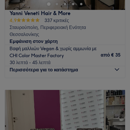
Yanni Veneti Hair & More
4,9
337 κριτικές
Σταυρούπολη, Περιφερειακή Ενότητα
Θεσσαλονίκης
Εμφάνιση στον χάρτη
Βαφή μαλλιών Vegan & χωρίς αμμωνία με
από
€ 35
CHI Color Master Factory
30 λεπτά - 45 λεπτά
Περισσότερα για το κατάστημα
Δευτέρα
Κλειστό
Τρίτη
10:00
–
21:00
Τετάρτη
10:00
–
18:00
Πέμπτη
10:00
–
21:00
Παρασκευή
10:00
–
21:00
Σάββατο
09:00
–
16:00
Κυριακή
Κλειστό