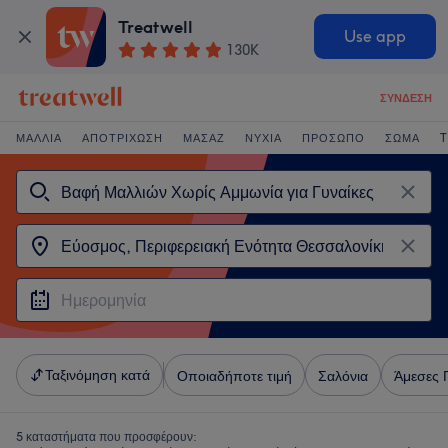
Treatwell
Use app
130K
ΣΎΝΔΕΣΗ
ΜΑΛΛΙΆ
ΑΠΟΤΡΊΧΩΣΗ
ΜΑΣΆΖ
ΝΎΧΙΑ
ΠΡΌΣΩΠΟ
ΣΏΜΑ
T
Ταξινόμηση κατά
Οποιαδήποτε τιμή
Σαλόνια
Άμεσες 
5 καταστήματα που προσφέρουν: