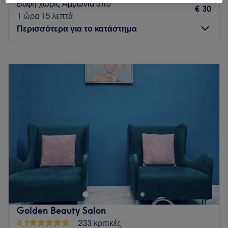
Βαφή χωρίς Αμμωνία απο
€ 30
1 ώρα 15 λεπτά
Περισσότερα για το κατάστημα
Δευτέρα
13:00
–
20:00
Τρίτη
10:00
–
20:00
Τετάρτη
10:00
–
18:00
Πέμπτη
10:00
–
20:00
Παρασκευή
10:00
–
20:00
Σάββατο
09:00
–
15:00
Κυριακή
Κλειστό
Το Hairstyle_Nansy είναι ένα κομμωτήριο που βρίσκεται
στον Εύοσμο. Είναι ένας χώρος που δημιουργήθηκε με
πολύ αγάπη και φροντίδα, για να προσφέρει στους πελάτες
του υψηλής ποιότητας υπηρεσίες ομορφιάς.
Golden Beauty Salon
Συγκοινωνία
4,9
233 κριτικές