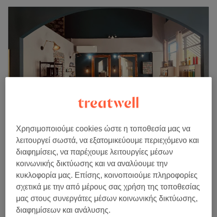
Χρησιμοποιούμε cookies ώστε η τοποθεσία μας να
λειτουργεί σωστά, να εξατομικεύουμε περιεχόμενο και
Mr & Mrs Sam
διαφημίσεις, να παρέχουμε λειτουργίες μέσων
5,0
53 κριτικές
κοινωνικής δικτύωσης και να αναλύουμε την
Αιγάλεω, Αττική
Εμφάνιση στον χάρτη
κυκλοφορία μας. Επίσης, κοινοποιούμε πληροφορίες
Balayage με Κούρεμα & Πιστολάκι
από
€ 80
σχετικά με την από μέρους σας χρήση της τοποθεσίας
1 ώρα 45 λεπτά - 2 ώρες 45 λεπτά
μας στους συνεργάτες μέσων κοινωνικής δικτύωσης,
Περισσότερα για το κατάστημα
διαφημίσεων και ανάλυσης.