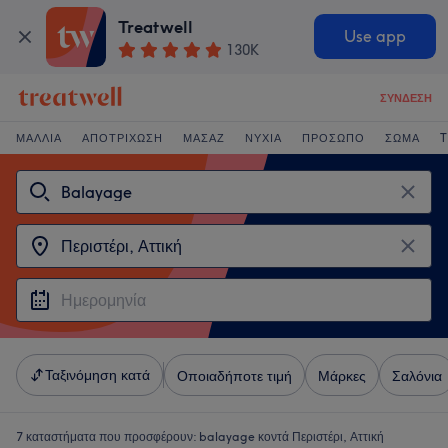
Treatwell
Use app
130K
ΣΎΝΔΕΣΗ
ΜΑΛΛΙΆ
ΑΠΟΤΡΊΧΩΣΗ
ΜΑΣΆΖ
ΝΎΧΙΑ
ΠΡΌΣΩΠΟ
ΣΏΜΑ
T
Ταξινόμηση κατά
Οποιαδήποτε τιμή
Μάρκες
Σαλόνια
7 καταστήματα που προσφέρουν:
balayage κοντά Περιστέρι, Αττική