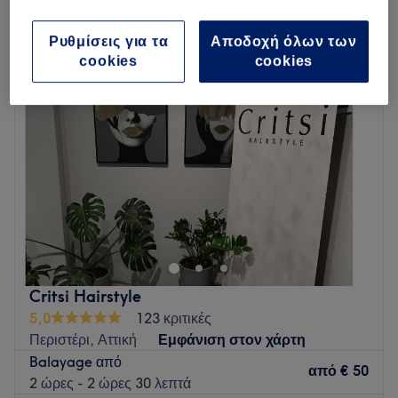
Δευτέρα
Κλειστό
Ρυθμίσεις για τα
Αποδοχή όλων των
Τρίτη
10:00
–
21:00
cookies
cookies
Τετάρτη
10:00
–
15:00
Πέμπτη
10:00
–
21:00
Παρασκευή
10:00
–
21:00
Σάββατο
10:00
–
15:00
Κυριακή
Κλειστό
Go to venue
Critsi Hairstyle
5,0
123 κριτικές
Περιστέρι, Αττική
Εμφάνιση στον χάρτη
Balayage από
από
€ 50
2 ώρες - 2 ώρες 30 λεπτά