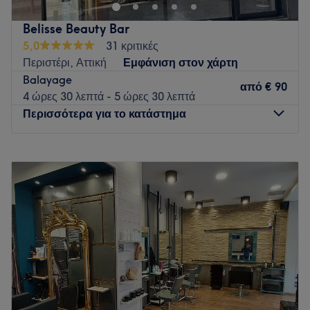
Belisse Beauty Bar
5,0
31 κριτικές
Περιστέρι, Αττική
Εμφάνιση στον χάρτη
Balayage
από
€ 90
4 ώρες 30 λεπτά - 5 ώρες 30 λεπτά
Περισσότερα για το κατάστημα
Δευτέρα
Κλειστό
Τρίτη
10:00
–
20:00
Τετάρτη
10:00
–
20:00
Πέμπτη
10:00
–
20:00
Παρασκευή
10:00
–
20:00
Σάββατο
10:00
–
18:00
Κυριακή
Κλειστό
Το Belisse Beauty Bar είναι ένας σύγχρονος χώρος ομορφιάς
στο Περιστέρι με εξειδίκευση στις τεχνικές hair extensions,