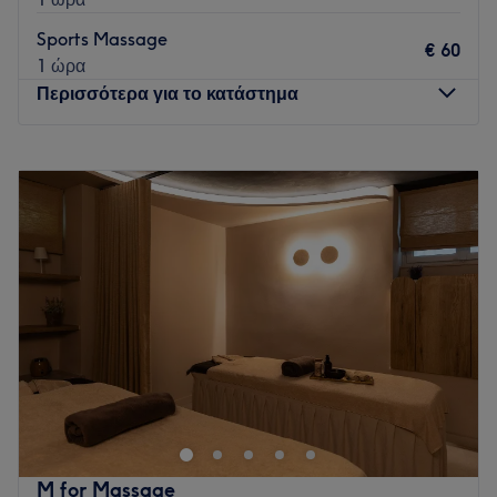
Sports Massage
€ 60
1 ώρα
Περισσότερα για το κατάστημα
Δευτέρα
10:00
–
18:00
Τρίτη
09:00
–
21:00
Τετάρτη
09:00
–
21:00
Πέμπτη
09:00
–
21:00
Παρασκευή
09:00
–
21:00
Σάββατο
09:00
–
19:00
Κυριακή
Κλειστό
Το InSparing στο Κολωνάκι είναι ένας χώρος ομορφιάς και
ευεξίας που αποπνέει χαλάρωση. Η διακόσμηση, οι
υπηρεσίες και το ευδιάθετο και έμπειρο προσωπικό
δημιουργούν ένα περιβάλλον που θα σε κάνει να θέλεις να
επιστρέψεις και να αφεθείς πάλι στα χέρια τους.
M for Massage