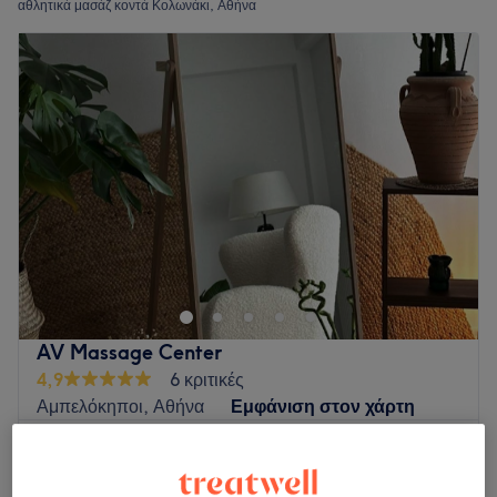
αθλητικά μασάζ κοντά Κολωνάκι, Αθήνα
AV Massage Center
4,9
6 κριτικές
Αμπελόκηποι, Αθήνα
Εμφάνιση στον χάρτη
Sports Massage
€ 45
1 ώρα
Περισσότερα για το κατάστημα