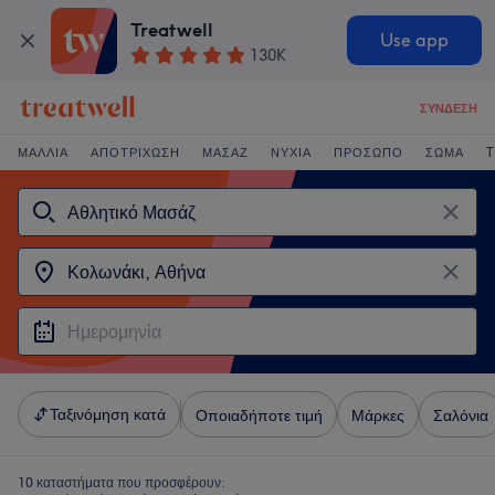
Treatwell
Use app
130K
ΣΎΝΔΕΣΗ
ΜΑΛΛΙΆ
ΑΠΟΤΡΊΧΩΣΗ
ΜΑΣΆΖ
ΝΎΧΙΑ
ΠΡΌΣΩΠΟ
ΣΏΜΑ
T
Ταξινόμηση κατά
Οποιαδήποτε τιμή
Μάρκες
Σαλόνια
10 καταστήματα που προσφέρουν: