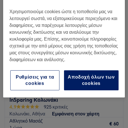
Χρησιμοποιούμε cookies ώστε η τοποθεσία μας να
Δευτέρα
12:00
–
21:00
λειτουργεί σωστά, να εξατομικεύουμε περιεχόμενο και
Τρίτη
12:00
–
21:00
διαφημίσεις, να παρέχουμε λειτουργίες μέσων
Τετάρτη
12:00
–
21:00
κοινωνικής δικτύωσης και να αναλύουμε την
Πέμπτη
12:00
–
21:00
κυκλοφορία μας. Επίσης, κοινοποιούμε πληροφορίες
Παρασκευή
12:00
–
21:00
σχετικά με την από μέρους σας χρήση της τοποθεσίας
Σάββατο
12:00
–
21:00
μας στους συνεργάτες μέσων κοινωνικής δικτύωσης,
Κυριακή
Κλειστό
διαφημίσεων και ανάλυσης.
🌿 Relax. Rebalance. Renew.
💆‍♂️ Professional massage & recovery therapy
Ρυθμίσεις για τα
Αποδοχή όλων των
🏋️‍♂️ Muscle care • Relaxation • Performance
cookies
cookies
Στο AV Massage Center δημιουργήσαμε έναν οικείο χώρο
όπου όλοι μπορούν να βρουν λίγο προσωπικό χρόνο για
InSparing Κολωνάκι
χαλάρωση, με ποιότητα και επαγγελματισμό.
4,9
925 κριτικές
Κολωνάκι, Αθήνα
Εμφάνιση στον χάρτη
Go to venue
Αθλητικό Μασάζ
€ 60
1 ώρα