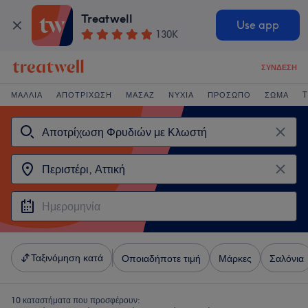
Treatwell
Use app
130K
ΣΎΝΔΕΣΗ
ΜΑΛΛΙΆ
ΑΠΟΤΡΊΧΩΣΗ
ΜΑΣΆΖ
ΝΎΧΙΑ
ΠΡΌΣΩΠΟ
ΣΏΜΑ
T
Ταξινόμηση κατά
Οποιαδήποτε τιμή
Μάρκες
Σαλόνια
10 καταστήματα που προσφέρουν: