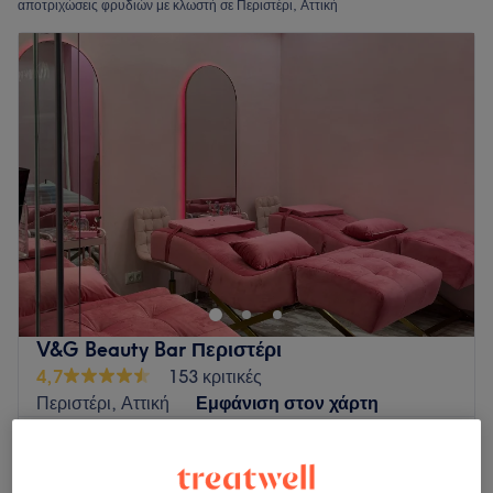
αποτριχώσεις φρυδιών με κλωστή σε Περιστέρι, Αττική
V&G Beauty Bar Περιστέρι
4,7
153 κριτικές
Περιστέρι, Αττική
Εμφάνιση στον χάρτη
Αποτρίχωση Φρύδια με Κλωστή
€ 5
10 λεπτά
Περισσότερα για το κατάστημα