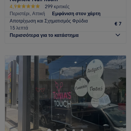
4,9
299 κριτικές
Περιστέρι, Αττική
Εμφάνιση στον χάρτη
Αποτρίχωση και Σχηματισμός Φρύδια
€ 7
15 λεπτά
Περισσότερα για το κατάστημα
Δευτέρα
Κλειστό
Τρίτη
10:00
–
20:00
Τετάρτη
10:00
–
20:00
Πέμπτη
10:00
–
20:00
Παρασκευή
10:00
–
20:00
Σάββατο
09:00
–
17:00
Κυριακή
Κλειστό
Το Nephele Nail Room είναι ο ιδανικός προορισμός για
περιποίηση άκρων, σε έναν σύγχρονο και κομψό χώρο.
Αφήστε τον εαυτό σας να απολαύσει την απόλυτη φροντίδα
από το εξειδικευμένο προσωπικό μας, και ζήστε μία