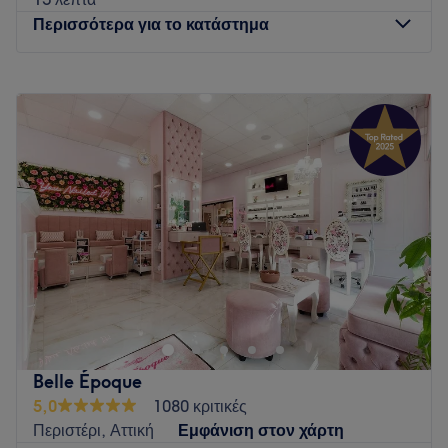
Περισσότερα για το κατάστημα
Δευτέρα
Κλειστό
Τρίτη
09:00
–
21:00
Τετάρτη
09:00
–
18:00
Πέμπτη
09:00
–
21:00
Παρασκευή
09:00
–
21:00
Σάββατο
09:00
–
17:00
Κυριακή
Κλειστό
Το B30-Bethirty Nails στο Περιστέρι δραστηριοποιείται στον
κλάδο της ονυχοπλαστικής και παρέχει υπηρεσίες
περιποίησης άκρων όπως μανικιούρ, πεντικιούρ, τεχνητά
νύχια και άλλες θεραπείες. Γνωρίζοντας τις απαιτήσεις της
ομορφιάς αλλά και της υγείας των νυχιών, προσφέρει
Belle Époque
ολοκληρωμένες υπηρεσίες καλύπτοντας τις ανάγκες των
5,0
1080 κριτικές
γυναικών και των αντρών. Χαρακτηριστική είναι η
Περιστέρι, Αττική
Εμφάνιση στον χάρτη
τεχνογνωσία και τα αυστηρά κριτήρια στα υγειονομικά