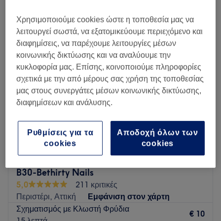
Χρησιμοποιούμε cookies ώστε η τοποθεσία μας να
Δευτέρα
09:00
–
21:00
λειτουργεί σωστά, να εξατομικεύουμε περιεχόμενο και
Τρίτη
09:00
–
21:00
διαφημίσεις, να παρέχουμε λειτουργίες μέσων
Τετάρτη
09:00
–
21:00
κοινωνικής δικτύωσης και να αναλύουμε την
Πέμπτη
09:00
–
21:00
κυκλοφορία μας. Επίσης, κοινοποιούμε πληροφορίες
Παρασκευή
09:00
–
21:00
σχετικά με την από μέρους σας χρήση της τοποθεσίας
Σάββατο
08:00
–
18:00
μας στους συνεργάτες μέσων κοινωνικής δικτύωσης,
Κυριακή
Κλειστό
διαφημίσεων και ανάλυσης.
Go to venue
Ρυθμίσεις για τα
Αποδοχή όλων των
cookies
cookies
B30-Bethirty Nails
5,0
211 κριτικές
Περιστέρι, Αττική
Εμφάνιση στον χάρτη
Σχηματισμός με Κλωστή Φρύδια
€ 10
15 λεπτά