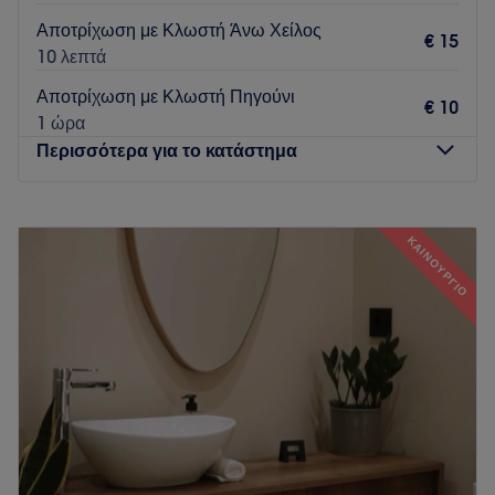
Αποτρίχωση με Κλωστή Άνω Χείλος
€ 15
10 λεπτά
Αποτρίχωση με Κλωστή Πηγούνι
€ 10
1 ώρα
Περισσότερα για το κατάστημα
Δευτέρα
10:00
–
20:00
Τρίτη
10:00
–
20:00
ΚΑΙΝΟΎΡΓΙΟ
Τετάρτη
10:00
–
20:00
Πέμπτη
10:00
–
20:00
Παρασκευή
10:00
–
20:00
Σάββατο
10:00
–
15:00
Κυριακή
Κλειστό
Go to venue