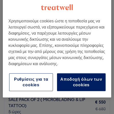
αποτρίχωση με κλωστή πρόσωπο σε Ionian Islands
Χρησιμοποιούμε cookies ώστε η τοποθεσία μας να
λειτουργεί σωστά, να εξατομικεύουμε περιεχόμενο και
διαφημίσεις, να παρέχουμε λειτουργίες μέσων
κοινωνικής δικτύωσης και να αναλύουμε την
κυκλοφορία μας. Επίσης, κοινοποιούμε πληροφορίες
σχετικά με την από μέρους σας χρήση της τοποθεσίας
μας στους συνεργάτες μέσων κοινωνικής δικτύωσης,
διαφημίσεων και ανάλυσης.
Ρυθμίσεις για τα
Αποδοχή όλων των
Brows by Petra Machli
cookies
cookies
5,0
159 κριτικές
Corfu Town, Κέρκυρα
Εμφάνιση στον χάρτη
SALE PACK OF 2 ( MICROBLADING & LIP
€ 550
TATTOO)
€ 680
5 ώρες