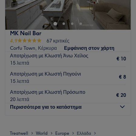
pedicures, nail extensions & bridal nails. Perfect for locals
and holidaymakers!
Ινστιτούτο νυχιών στο κέντρο της Κέρκυρας, με μανικιούρ,
πεντικιούρ, τεχνητά και νυφικά νύχια. Ιδανικό για ντόπιες &
MK Nail Bar
επισκέπτες!
4,9
67 κριτικές
Corfu Town, Κέρκυρα
Εμφάνιση στον χάρτη
Nagelstudio im Herzen von Korfu-Stadt – Maniküre,
Αποτρίχωση με Κλωστή Άνω Χείλος
Pediküre, Nagelverlängerung & Brautnägel. Ideal für
€ 10
15 λεπτά
Einheimische und Urlauber!
Go to venue
Αποτρίχωση με Κλωστή Πηγούνι
€ 8
15 λεπτά
Αποτρίχωση με Κλωστή Πρόσωπο
€ 20
20 λεπτά
Περισσότερα για το κατάστημα
Δευτέρα
09:00
–
17:00
Τρίτη
09:00
–
21:00
Treatwell
World
Europe
Ελλάδα
>
>
>
>