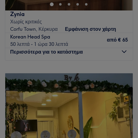
Zynia
Χωρίς κριτικές
Corfu Town, Κέρκυρα
Εμφάνιση στον χάρτη
Korean Head Spa
από
€ 65
50 λεπτά - 1 ώρα 30 λεπτά
Περισσότερα για το κατάστημα
Δευτέρα
Κλειστό
Τρίτη
10:00
–
21:00
Τετάρτη
10:00
–
19:00
Πέμπτη
10:00
–
21:00
Παρασκευή
10:00
–
21:00
Σάββατο
10:00
–
17:00
Κυριακή
Κλειστό
Καλώς ήρθατε στο Zynia, τον απόλυτο προορισμό
ομορφιάς και ευεξίας στην καρδιά της Κέρκυρας.