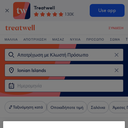
Treatwell
Use app
130K
ΣΎΝΔΕΣΗ
ΜΑΛΛΙΆ
ΑΠΟΤΡΊΧΩΣΗ
ΜΑΣΆΖ
ΝΎΧΙΑ
ΠΡΌΣΩΠΟ
ΣΏΜΑ
T
Ταξινόμηση κατά
Οποιαδήποτε τιμή
Σαλόνια
Άμεσες 
4 καταστήματα που προσφέρουν: