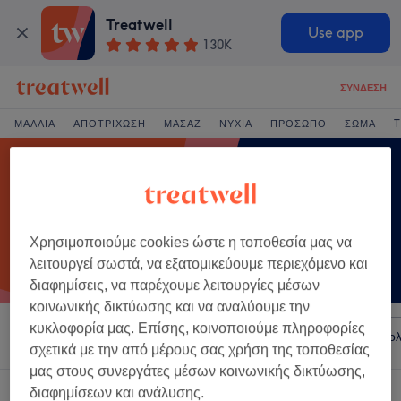
Treatwell
Use app
130K
ΣΎΝΔΕΣΗ
ΜΑΛΛΙΆ
ΑΠΟΤΡΊΧΩΣΗ
ΜΑΣΆΖ
ΝΎΧΙΑ
ΠΡΌΣΩΠΟ
ΣΏΜΑ
T
Χρησιμοποιούμε cookies ώστε η τοποθεσία μας να
λειτουργεί σωστά, να εξατομικεύουμε περιεχόμενο και
διαφημίσεις, να παρέχουμε λειτουργίες μέσων
κοινωνικής δικτύωσης και να αναλύουμε την
κυκλοφορία μας. Επίσης, κοινοποιούμε πληροφορίες
Ταξινόμηση κατά
Σαλόνια
Άμεσες Προσφορές
Βαθμολ
σχετικά με την από μέρους σας χρήση της τοποθεσίας
μας στους συνεργάτες μέσων κοινωνικής δικτύωσης,
Ένα κατάστημα που προσφέρει:
διαφημίσεων και ανάλυσης.