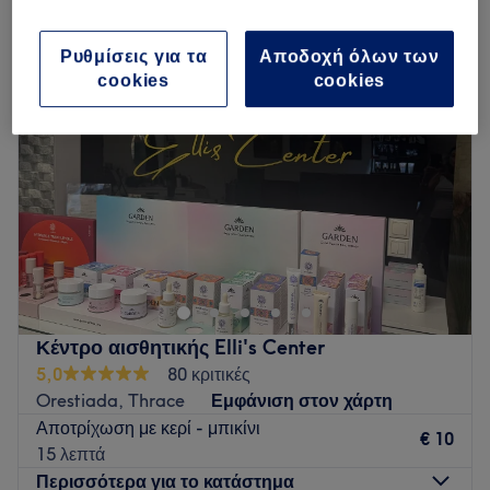
αποτρίχωση με κερί hollywood σε Orestiada, Thrace
Ρυθμίσεις για τα
Αποδοχή όλων των
cookies
cookies
Κέντρο αισθητικής Elli's Center
5,0
80 κριτικές
Orestiada, Thrace
Εμφάνιση στον χάρτη
Αποτρίχωση με κερί - μπικίνι
€ 10
15 λεπτά
Περισσότερα για το κατάστημα