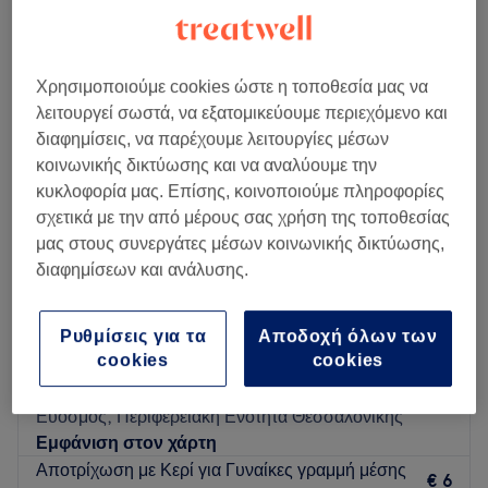
αποτριχώσεις με κερί hollywood κοντά Εύοσμος, Περιφερειακή Ενότητα
Θεσσαλονίκης
Χρησιμοποιούμε cookies ώστε η τοποθεσία μας να
λειτουργεί σωστά, να εξατομικεύουμε περιεχόμενο και
διαφημίσεις, να παρέχουμε λειτουργίες μέσων
κοινωνικής δικτύωσης και να αναλύουμε την
κυκλοφορία μας. Επίσης, κοινοποιούμε πληροφορίες
σχετικά με την από μέρους σας χρήση της τοποθεσίας
μας στους συνεργάτες μέσων κοινωνικής δικτύωσης,
διαφημίσεων και ανάλυσης.
Ρυθμίσεις για τα
Αποδοχή όλων των
Elysian Beauty Salon Εύοσμος
cookies
cookies
5,0
417 κριτικές
Εύοσμος, Περιφερειακή Ενότητα Θεσσαλονίκης
Εμφάνιση στον χάρτη
Αποτρίχωση με Κερί για Γυναίκες γραμμή μέσης
€ 6