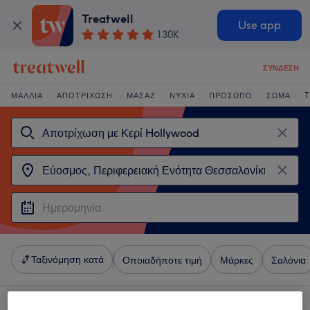
Treatwell
Use app
130K
ΣΎΝΔΕΣΗ
ΜΑΛΛΙΆ
ΑΠΟΤΡΊΧΩΣΗ
ΜΑΣΆΖ
ΝΎΧΙΑ
ΠΡΌΣΩΠΟ
ΣΏΜΑ
T
Ταξινόμηση κατά
Οποιαδήποτε τιμή
Μάρκες
Σαλόνια
4 καταστήματα που προσφέρουν: