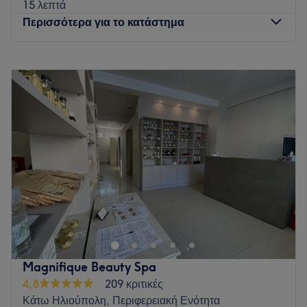
15 λεπτά
Περισσότερα για το κατάστημα
Δευτέρα
09:00
–
21:00
Τρίτη
09:00
–
21:00
Τετάρτη
09:00
–
21:00
Πέμπτη
09:00
–
21:00
Παρασκευή
09:00
–
21:00
Σάββατο
Κλειστό
Κυριακή
Κλειστό
Το Elysian beauty salon λειτουργεί στον Εύοσμο
Θεσσαλονίκης από το 2019 από δύο καταξιωμένες
αισθητικούς ΤΕΙ την Άννα και Κωνσταντίνα Κωνσταντινίδου
με πολύ αγάπη και αφοσίωση για τον χώρο της αισθητικής,
με συνεχή έρευνα και αναζήτηση για τις πιο εξελιγμένες
Magnifique Beauty Spa
υπηρεσίες και τεχνικές για τα πιο άψογα αποτελέσματα! Στο
4,8
209 κριτικές
κατάστημα θα βρείς ένα ζεστό, φιλόξενο, επαγγελαμτικό
Κάτω Ηλιούπολη, Περιφερειακή Ενότητα
χώρο και θα εξυπηρετηθείς μόνο από έμπειρους γνώστες