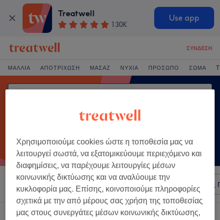
Treatwell
Use app
130K
ΣΎΝΔΕΣΗ
ΜΑΛΛΙΆ
ΑΠΟΤΡΊΧΩΣΗ
ΜΑΣΆΖ
ΝΎΧΙΑ
ΠΡΌΣΩΠΟ
ΣΏΜΑ
T
Χρησιμοποιούμε cookies ώστε η τοποθεσία μας να
λειτουργεί σωστά, να εξατομικεύουμε περιεχόμενο και
διαφημίσεις, να παρέχουμε λειτουργίες μέσων
κοινωνικής δικτύωσης και να αναλύουμε την
Ταξινόμηση κατά
Οποιαδήποτε τιμή
Σαλόνια
Άμεσες 
κυκλοφορία μας. Επίσης, κοινοποιούμε πληροφορίες
σχετικά με την από μέρους σας χρήση της τοποθεσίας
μας στους συνεργάτες μέσων κοινωνικής δικτύωσης,
Ένα κατάστημα που προσφέρει: