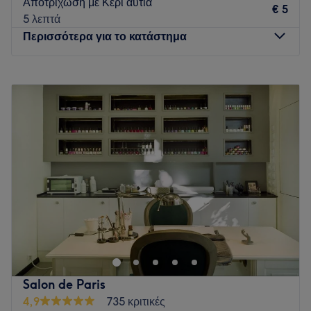
Αποτρίχωση με Κερί αυτιά
€ 5
5 λεπτά
Περισσότερα για το κατάστημα
Δευτέρα
Κλειστό
Τρίτη
11:00
–
20:00
Τετάρτη
11:00
–
20:00
Πέμπτη
11:00
–
20:00
Παρασκευή
11:00
–
20:00
Σάββατο
10:00
–
18:00
Κυριακή
10:00
–
18:00
Go to venue
Salon de Paris
4,9
735 κριτικές