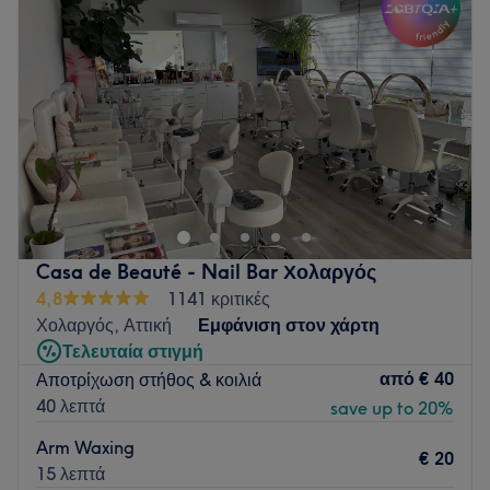
Πέμπτη
10:00
–
21:00
Go to venue
Παρασκευή
10:00
–
21:00
Σάββατο
10:00
–
18:00
Κυριακή
Κλειστό
To Elegant Nail Studio στον Πειραιά είναι το ιδανικό μέρος
να επισκεφθείς και να κάνεις ένα δώρο ομορφιάς στον εαυτό
σου. Προσφέρει έναν εξαντλητικό κατάλογο υπηρεσιών
περιποίησης άκρων και βλεφαρίδων που καλύπτει όλες τις
ανάγκες και τα γούστα. Επιπλέον, μπορείς να απολαύσεις
Casa de Beauté - Nail Bar Χολαργός
υπηρεσίες αποτρίχωσης καθώς είναι διαθέσιμες για όλα τα
4,8
1141 κριτικές
μέρη του σώματος. Αφέσου στα χέρια του έμπειρου
Χολαργός, Αττική
Εμφάνιση στον χάρτη
προσωπικού του καταστήματος και μην διαστάσεις να
Τελευταία στιγμή
ζητήσεις οποιαδήποτε βοήθεια ή συμβουλή, καθώς έχει
από
€ 40
Αποτρίχωση στήθος & κοιλιά
πολλά χρόνια εμπειρίας στον χώρο.
40 λεπτά
save up to 20%
Συγκοινωνία:
Arm Waxing
€ 20
Το κέντρο αισθητικής είναι προσβάσιμο με το μετρό καθώς
15 λεπτά
απέχει λίγα μόνο λεπτά με τα πόδια από την στάση