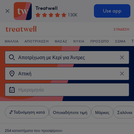
Treatwell
Use app
130K
ΣΎΝΔΕΣΗ
ΜΑΛΛΙΆ
ΑΠΟΤΡΊΧΩΣΗ
ΜΑΣΆΖ
ΝΎΧΙΑ
ΠΡΌΣΩΠΟ
ΣΏΜΑ
T
Ταξινόμηση κατά
Οποιαδήποτε τιμή
Μάρκες
Σαλόνια
254 καταστήματα που προσφέρουν: