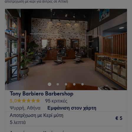
αποτρίχωση με κερί για άντρες σε Αττική
Tony Barbiero Barbershop
5,0
95 κριτικές
Ψυρρή, Αθήνα
Εμφάνιση στον χάρτη
Αποτρίχωση με Κερί μύτη
€ 5
5 λεπτά