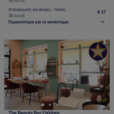
30 λεπτά
Αποτρίχωση για άντρες - πλάτη
€ 27
30 λεπτά
Περισσότερα για το κατάστημα
Δευτέρα
10:00
–
21:00
Τρίτη
10:00
–
21:00
Τετάρτη
10:00
–
21:00
Πέμπτη
10:00
–
21:00
Παρασκευή
10:00
–
21:00
Σάββατο
10:00
–
18:00
Κυριακή
Κλειστό
Αν ψάχνεις για μια χαλαρωτική εμπειρία ομορφιάς που θα σε
ανανεώσει και θα σε βοηθήσει να ξεφύγεις από τους
ρυθμούς της καθημερινότητας, το Mango by Athina
Kouzmidou Exlusive Beauty Services είναι το κατάλληλο
μέρος για εσένα. Το κατάστημα προσφέρει ποικιλία
The Beauty Bar Γαλάτσι