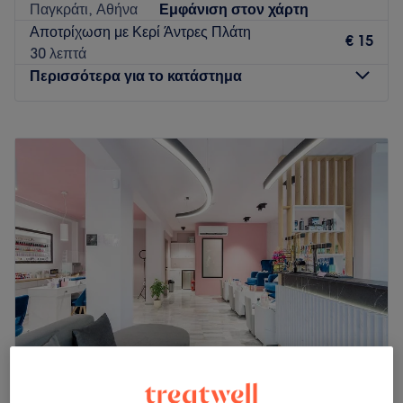
Παγκράτι, Αθήνα
Εμφάνιση στον χάρτη
Αποτρίχωση με Κερί Άντρες Πλάτη
€ 15
30 λεπτά
Περισσότερα για το κατάστημα
Δευτέρα
Κλειστό
Τρίτη
09:00
–
20:00
Τετάρτη
09:00
–
18:00
Πέμπτη
09:00
–
18:00
Παρασκευή
09:00
–
20:00
Σάββατο
09:00
–
18:00
Κυριακή
Κλειστό
Το Salon de Paris στον Ευαγγελισμό είναι ένας χαλαρωτικός
χώρος που προσφέρει υπηρεσίες περιποίησης άκρων και
extensions βλεφαρίδων. Όποια υπηρεσία κι αν απολαύσεις,
οι ειδικοί του θα βάλουν τα δυνατά τους για να σε
συμβουλέψουν και να πετύχουν τα επιθυμητά
La Cloche