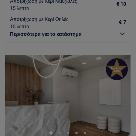
Αποτρίχωση με Κερί Μασχάλες
€ 10
15 λεπτά
Αποτρίχωση με Κερί Θηλές
€ 7
15 λεπτά
Περισσότερα για το κατάστημα
Δευτέρα
10:00
–
21:00
Τρίτη
10:00
–
20:00
Τετάρτη
10:00
–
21:00
Πέμπτη
10:00
–
20:00
Παρασκευή
10:00
–
21:00
Σάββατο
10:00
–
16:00
Κυριακή
Κλειστό
Το Perfect Skin στο Περιστέρι είναι ένας μοντέρνος και
φιλόξενος χώρος που εστιάζει στην περιποίηση του
προσώπου και του σώματος. Εκτός από μεμονωμένες
υπηρεσίες, προσφέρονται και συνδυαστικές θεραπείες για