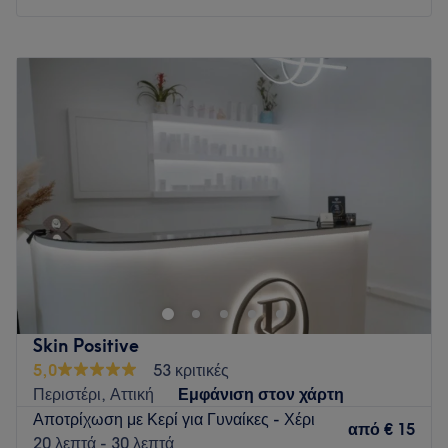
Δευτέρα
Κλειστό
Τρίτη
10:00
–
20:30
Τετάρτη
10:00
–
16:00
Πέμπτη
10:00
–
20:30
Παρασκευή
10:00
–
20:30
Σάββατο
10:00
–
16:00
Κυριακή
Κλειστό
Ένας χώρος ομορφιάς με γνώση και εμπειρία του
αντικειμένου. Νιώστε την απόλυτη χαλάρωση σε κάθε
υπηρεσία μας. Όμορφη από την κορυφή έως τα νύχια!
Go to venue
Skin Positive
5,0
53 κριτικές
Περιστέρι, Αττική
Εμφάνιση στον χάρτη
Αποτρίχωση με Κερί για Γυναίκες - Χέρι
από
€ 15
20 λεπτά - 30 λεπτά