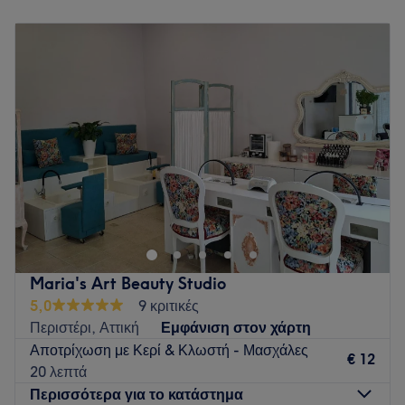
Δευτέρα
09:00
–
17:00
Τρίτη
09:00
–
21:00
Τετάρτη
09:00
–
21:00
Πέμπτη
09:00
–
21:00
Παρασκευή
09:00
–
21:00
Σάββατο
09:00
–
17:00
Κυριακή
Κλειστό
Το Hellen Nails Studio βρίσκεται στο Περιστέρι και
προσφέρει μια μεγάλη γκάμα υπηρεσιών ομορφιάς.
Go to venue
Maria's Art Beauty Studio
5,0
9 κριτικές
Περιστέρι, Αττική
Εμφάνιση στον χάρτη
Αποτρίχωση με Κερί & Κλωστή - Μασχάλες
€ 12
20 λεπτά
Περισσότερα για το κατάστημα