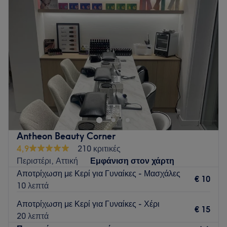
Τετάρτη
10:00
–
20:00
Πέμπτη
10:00
–
21:00
Παρασκευή
10:00
–
21:00
Σάββατο
10:00
–
18:00
Κυριακή
Κλειστό
Το Nuvelle Athens είναι το ιδανικό κέντρο ομορφιάς για
όποιον θέλει να απολαύσει μια υπηρεσία σε ένα μοναδικό
περιβάλλον με τα καλύτερα προϊόντα και την άριστη
κατάρτιση του προσωπικού μας. Σκοπός μας είναι οι
πελάτες μας να ζήσουν μια ευχάριστη εμπειρία, γι' αυτό
Antheon Beauty Corner
δημιουργήσαμε μια ζεστή και φιλική ατμόσφαιρα. Το
4,9
210 κριτικές
προσωπικό είναι πάντα στη διάθεσή σας για οποιαδήποτε
Περιστέρι, Αττική
Εμφάνιση στον χάρτη
συμβουλή ή απορία έχετε, καθώς έχει χρόνια εμπειρίας στο
Αποτρίχωση με Κερί για Γυναίκες - Μασχάλες
χώρο.
€ 10
10 λεπτά
Η ομάδα
Αποτρίχωση με Κερί για Γυναίκες - Χέρι
€ 15
Το κέντρο διαθέτει μια ομάδα εξειδικευμένων στελεχών που
20 λεπτά
φροντίζουν τους πελάτες του με αφοσίωση και