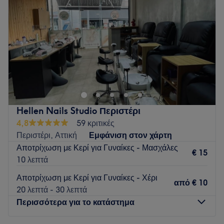
Παρασκευή
10:00
–
21:00
Σάββατο
10:00
–
18:00
Κυριακή
Κλειστό
Go to venue
Hellen Nails Studio Περιστέρι
4,8
59 κριτικές
Περιστέρι, Αττική
Εμφάνιση στον χάρτη
Αποτρίχωση με Κερί για Γυναίκες - Μασχάλες
€ 15
10 λεπτά
Αποτρίχωση με Κερί για Γυναίκες - Χέρι
από
€ 10
20 λεπτά - 30 λεπτά
Περισσότερα για το κατάστημα