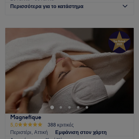
Περισσότερα για το κατάστημα
Δευτέρα
10:00
–
18:00
Τρίτη
10:00
–
20:00
Τετάρτη
10:00
–
18:00
Πέμπτη
10:00
–
20:00
Παρασκευή
10:00
–
20:00
Σάββατο
Κλειστό
Κυριακή
Κλειστό
Go to venue
Magnefique
5,0
388 κριτικές
Περιστέρι, Αττική
Εμφάνιση στον χάρτη