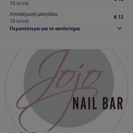
15 λεπτά
Η ομάδα είναι καταρτισμένη με γνώσεις στον καλλωπιστικό
Αποτρίχωση μασχάλες
και στον θεραπευτικό τομέα και σου προσφέρουν την
€ 12
15 λεπτά
υπηρεσία που έχεις ανάγκη και σου αξίζει.
Περισσότερα για το κατάστημα
Τι μας αρέσει:
Περιβάλλον: Φιλόξενο, χαλαρωτικό.
Δευτέρα
Κλειστό
Ειδικεύονται σε: Μανικιούρ, πεντικιούρ.
Τρίτη
10:30
–
20:00
Προϊόντα: Bluesky, Lalloo, Gel it up, Aloha, CND.
Τετάρτη
10:30
–
20:00
Go to venue
Πέμπτη
10:30
–
20:00
Παρασκευή
10:30
–
20:00
Σάββατο
09:00
–
16:00
Κυριακή
Κλειστό
Σε έναν καινούργιο σύγχρονο χώρο αισθητικής στο
Afrodite΄s Beaute στο Περιστέρι μπορείς πραγματικά να
απολαύσεις κάθε είδους περιποίηση από τα έμπειρα χέρια
τους μέσα σε ένα φιλικό περιβάλλον με ευχάριστη
ατμόσφαιρα,. Χαλάρωσε και αφέσου σε έναν ονειρεμένο