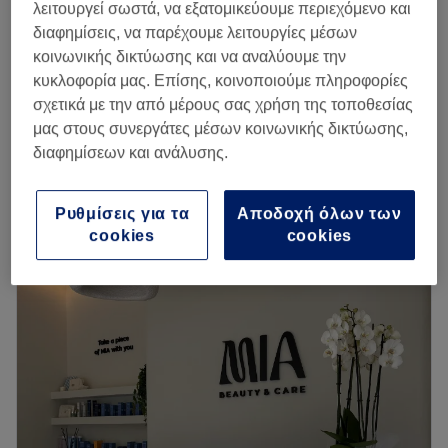
λειτουργεί σωστά, να εξατομικεύουμε περιεχόμενο και
διαφημίσεις, να παρέχουμε λειτουργίες μέσων
You Blossom Nails & More
κοινωνικής δικτύωσης και να αναλύουμε την
5,0
652 κριτικές
κυκλοφορία μας. Επίσης, κοινοποιούμε πληροφορίες
Περιστέρι, Αττική
Εμφάνιση στον χάρτη
σχετικά με την από μέρους σας χρήση της τοποθεσίας
Αποτρίχωση Χέρια
μας στους συνεργάτες μέσων κοινωνικής δικτύωσης,
€ 10
15 λεπτά
διαφημίσεων και ανάλυσης.
Περισσότερα για το κατάστημα
Ρυθμίσεις για τα
Αποδοχή όλων των
Δευτέρα
Κλειστό
cookies
cookies
Τρίτη
10:00
–
20:00
Τετάρτη
10:00
–
20:00
Πέμπτη
10:00
–
20:00
Παρασκευή
10:00
–
20:00
Σάββατο
09:00
–
17:00
Κυριακή
Κλειστό
Το You Blossom Nails & More στο Περιστέρι είναι ένας
μοντέρνος χώρος που παρέχει υπηρεσίες περιποίησης