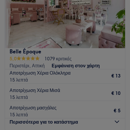
Go to venue
Κυριακή
Κλειστό
Το Mia Salon βρίσκεται στην Αθήνα και προσφέρει μια
μεγάλη γκάμα υπηρεσιών ομορφιάς.
Go to venue
Belle Époque
5,0
1079 κριτικές
Περιστέρι, Αττική
Εμφάνιση στον χάρτη
Αποτρίχωση Χέρια Ολόκληρα
€ 13
15 λεπτά
Αποτρίχωση Χέρια Μισά
€ 10
15 λεπτά
Αποτρίχωση μασχάλες
€ 5
15 λεπτά
Περισσότερα για το κατάστημα