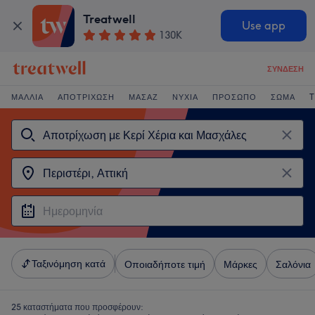
Treatwell
Use app
130K
ΣΎΝΔΕΣΗ
ΜΑΛΛΙΆ
ΑΠΟΤΡΊΧΩΣΗ
ΜΑΣΆΖ
ΝΎΧΙΑ
ΠΡΌΣΩΠΟ
ΣΏΜΑ
T
Ταξινόμηση κατά
Οποιαδήποτε τιμή
Μάρκες
Σαλόνια
25 καταστήματα που προσφέρουν: