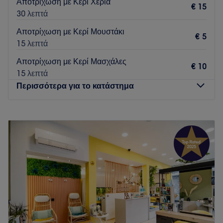
Αποτρίχωση με Κερί Χέρια
€ 15
30 λεπτά
Αποτρίχωση με Κερί Μουστάκι
€ 5
15 λεπτά
Αποτρίχωση με Κερί Μασχάλες
€ 10
15 λεπτά
Περισσότερα για το κατάστημα
Δευτέρα
Κλειστό
Τρίτη
10:00
–
21:00
Τετάρτη
10:00
–
21:00
Πέμπτη
10:00
–
21:00
Παρασκευή
10:00
–
21:00
Σάββατο
10:00
–
16:00
Κυριακή
Κλειστό
Αν σε έχουν κουράσει οι γρήγοροι ρυθμοί της
καθημερινότητας και θέλεις λίγο χρόνο για σένα, τότε το