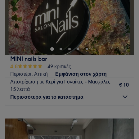
Σάββατο
09:00
–
17:00
Κυριακή
Κλειστό
Το Gloss & Grace βρίσκεται στο κέντρο του Μπουρναζίου,
30 μέτρα απο την κεντρική πλατεία, και προσφέρει
υπηρεσίες περιποίησης άκρων , υπηρεσίες αποτρίχωσης
καθώς και lash & brows υπηρεσίες!!!
Go to venue
MINI nails bar
4,8
49 κριτικές
Περιστέρι, Αττική
Εμφάνιση στον χάρτη
Αποτρίχωση με Κερί για Γυναίκες - Μασχάλες
€ 10
15 λεπτά
Περισσότερα για το κατάστημα
Δευτέρα
10:00
–
17:00
Τρίτη
10:00
–
21:00
Τετάρτη
10:00
–
20:00
Πέμπτη
10:00
–
21:00