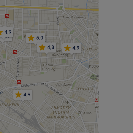
4,9
4,9
5,0
4,8
4,9
4,9