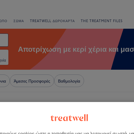
ΩΠΟ
ΣΏΜΑ
TREATWELL ΔΩΡΟΚΆΡΤΑ
THE TREATMENT FILES
Αποτρίχωση με κερί χέρια και μα
ηνία
νια
Άμεσες Προσφορές
Βαθμολογία
σμος, Περιφερειακή Ενότητα
+
 Beauty Salon
οιούμε cookies ώστε η τοποθεσία μας να λειτουργεί σωστά, ν