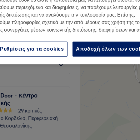
ος
−
εύουμε περιεχόμενο και διαφημίσεις, να παρέχουμε λειτουργίες
416 κριτικές
ής δικτύωσης και να αναλύουμε την κυκλοφορία μας. Επίσης,
, Περιφερειακή Ενότητα
ούμε πληροφορίες σχετικά με την από μέρους σας χρήση της τ
νίκης
ς συνεργάτες μέσων κοινωνικής δικτύωσης, διαφημίσεων και 
Ρυθμίσεις για τα cookies
Αποδοχή όλων των coo
ες
€ 7
 Door - Κέντρο
ικής
29 κριτικές
ο Κορδελιό, Περιφερειακή
 Θεσσαλονίκης