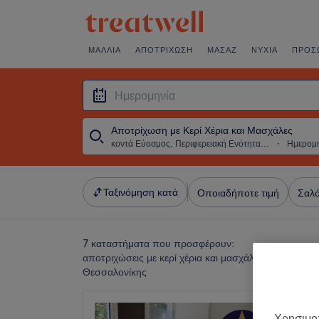
ΜΑΛΛΙΆ
ΑΠΟΤΡΊΧΩΣΗ
ΜΑΣΆΖ
ΝΎΧΙΑ
ΠΡΌΣ
Αποτρίχωση με Κερί Χέρια και Μασχάλες
κοντά Εύοσμος, Περιφερειακή Ενότητα Θεσσαλονίκης
・
Ημερομ
Ταξινόμηση κατά
Οποιαδήποτε τιμή
Σαλό
7 καταστήματα που προσφέρουν:
αποτριχώσεις με κερί χέρια και μασχάλες κοντά Εύο
Θεσσαλονίκης
Elysian
Χρησιμοπ