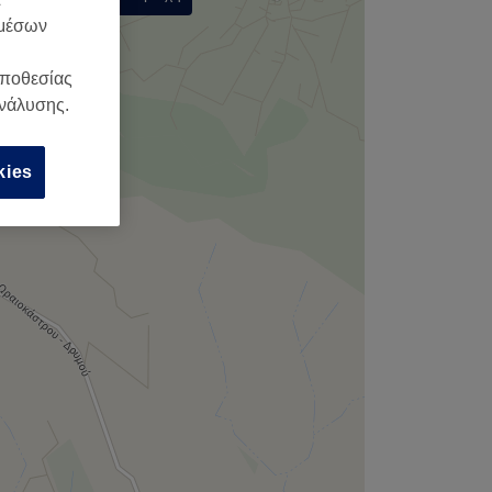
 μέσων
,
οποθεσίας
ανάλυσης.
kies